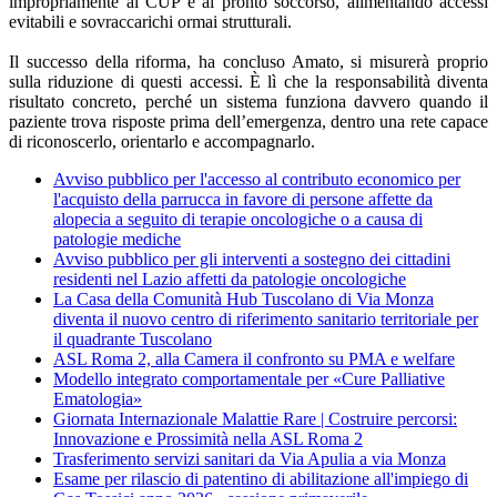
impropriamente al CUP e al pronto soccorso, alimentando accessi
evitabili e sovraccarichi ormai strutturali.
Il successo della riforma, ha concluso Amato, si misurerà proprio
sulla riduzione di questi accessi. È lì che la responsabilità diventa
risultato concreto, perché un sistema funziona davvero quando il
paziente trova risposte prima dell’emergenza, dentro una rete capace
di riconoscerlo, orientarlo e accompagnarlo.
Avviso pubblico per l'accesso al contributo economico per
l'acquisto della parrucca in favore di persone affette da
alopecia a seguito di terapie oncologiche o a causa di
patologie mediche
Avviso pubblico per gli interventi a sostegno dei cittadini
residenti nel Lazio affetti da patologie oncologiche
La Casa della Comunità Hub Tuscolano di Via Monza
diventa il nuovo centro di riferimento sanitario territoriale per
il quadrante Tuscolano
ASL Roma 2, alla Camera il confronto su PMA e welfare
Modello integrato comportamentale per «Cure Palliative
Ematologia»
Giornata Internazionale Malattie Rare | Costruire percorsi:
Innovazione e Prossimità nella ASL Roma 2
Trasferimento servizi sanitari da Via Apulia a via Monza
Esame per rilascio di patentino di abilitazione all'impiego di