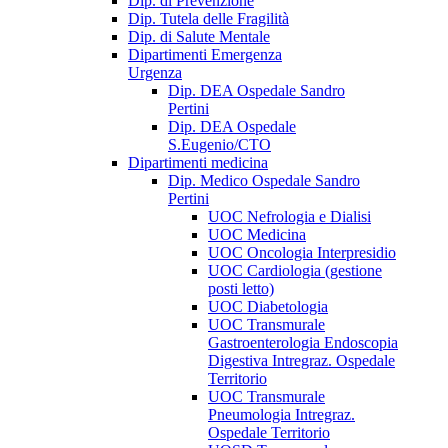
Dip. di Prevenzione
Dip. Tutela delle Fragilità
Dip. di Salute Mentale
Dipartimenti Emergenza
Urgenza
Dip. DEA Ospedale Sandro
Pertini
Dip. DEA Ospedale
S.Eugenio/CTO
Dipartimenti medicina
Dip. Medico Ospedale Sandro
Pertini
UOC Nefrologia e Dialisi
UOC Medicina
UOC Oncologia Interpresidio
UOC Cardiologia (gestione
posti letto)
UOC Diabetologia
UOC Transmurale
Gastroenterologia Endoscopia
Digestiva Intregraz. Ospedale
Territorio
UOC Transmurale
Pneumologia Intregraz.
Ospedale Territorio