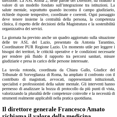
direzione. La ASL Roma 2, nelle parole del Direttore, ha ribadito il
valore di un modello fondato sull’integrazione tra istituzioni. La
salute mentale, soprattutto quando incontra il campo giudiziario,
richiede risposte tempestive, coordinate e coerenti. Ogni passaggio
deve tenere insieme la centralità della persona, la competenza
clinica, il rispetto delle decisioni della Magistratura e la sostenibilità
organizzativa dei servizi.
La giornata ha previsto anche un quadro aggiornato sulla situazione
delle tre ASL del Lazio, presentato da Antonia Tarantino,
Coordinatore PUR Regione Lazio. Un momento utile per leggere i
bisogni dei territori, le criticità operative e le condizioni necessarie
per rendere più fluido il rapporto tra percorsi sanitari, misure
giudiziarie e presa in carico delle persone interessate.
La tavola rotonda, coordinata da Chiara Gallo, Giudice del
Tribunale di Sorveglianza di Roma, ha ampliato il confronto con il
contributo di magistrati, avvocati, rappresentanti istituzionali,
specialisti e professionisti della salute mentale. Gli interventi hanno
permesso di analizzare la bozza di protocollo da più punti di vista,
valorizzando la pluralità delle competenze coinvolte e la necessità di
strumenti realmente applicabili nella pratica quotidiana.
Il direttore generale Francesco Amato
richiama il valore della medicina