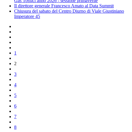
Gas Tossici anno 2026 - sessione primaverile
Il direttore generale Francesco Amato al Data Summit
Chiusura del sabato del Centro Diurno di Viale Giustiniano
Imperatore 45
1
2
3
4
5
6
7
8