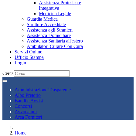
Assistenza Protesica e
Integrativa
Medicina Legale
Guardia Medica
Strutture Accreditate
Assistenza agli Stranieri
Assistenza Domiciliare
Assistenza Sanitaria all'estero
Ambulatori Curare Con Cura
Servizi Online
Ufficio Stampa
Login
Cerca
Amministrazione Trasparente
Albo Pretorio
Bandi e Avvisi
Concorsi
Avvocatura
Area Fornitori
Home