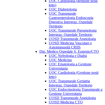
UOC Cardiologia (gestione posti
letto)
UOC Diabetologia
UOC Transmurale
Gastroenterologia Endoscopia
Digestiva Intregraz. Ospedale
Territorio
UOC Transmurale Pneumologia
Intregraz. Ospedale Territorio
UOSD Transmurale Angiologia
UOSD Medicina Vascolare e
Autoimmunità CRIIS
Dip. Medico Ospedale S. Eugenio/CTO
UOC Nefrologia e Dialisi
UOC Medicina
UOC Ematologia a Gestione
Universitaria
UOC Cardiologia (Gestione posti
letto)
UOC Transmurale Geriatria
Intregraz. Ospedale Territorio
UOC Endocrinologia Transmurale a
Gestione Universitaria
UOSD Transmurale Angiologia
UOSD Medicina CTO