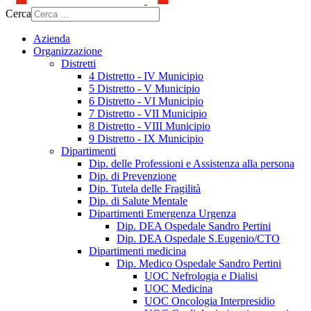
Cerca
Azienda
Organizzazione
Distretti
4 Distretto - IV Municipio
5 Distretto - V Municipio
6 Distretto - VI Municipio
7 Distretto - VII Municipio
8 Distretto - VIII Municipio
9 Distretto - IX Municipio
Dipartimenti
Dip. delle Professioni e Assistenza alla persona
Dip. di Prevenzione
Dip. Tutela delle Fragilità
Dip. di Salute Mentale
Dipartimenti Emergenza Urgenza
Dip. DEA Ospedale Sandro Pertini
Dip. DEA Ospedale S.Eugenio/CTO
Dipartimenti medicina
Dip. Medico Ospedale Sandro Pertini
UOC Nefrologia e Dialisi
UOC Medicina
UOC Oncologia Interpresidio