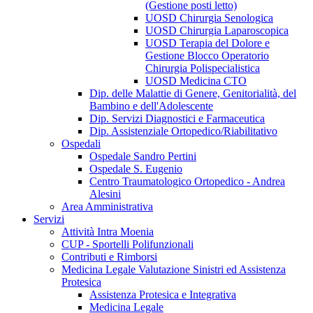
(Gestione posti letto)
UOSD Chirurgia Senologica
UOSD Chirurgia Laparoscopica
UOSD Terapia del Dolore e
Gestione Blocco Operatorio
Chirurgia Polispecialistica
UOSD Medicina CTO
Dip. delle Malattie di Genere, Genitorialità, del
Bambino e dell'Adolescente
Dip. Servizi Diagnostici e Farmaceutica
Dip. Assistenziale Ortopedico/Riabilitativo
Ospedali
Ospedale Sandro Pertini
Ospedale S. Eugenio
Centro Traumatologico Ortopedico - Andrea
Alesini
Area Amministrativa
Servizi
Attività Intra Moenia
CUP - Sportelli Polifunzionali
Contributi e Rimborsi
Medicina Legale Valutazione Sinistri ed Assistenza
Protesica
Assistenza Protesica e Integrativa
Medicina Legale