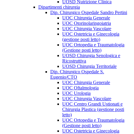
UOSD Nutrizione Clinica
Dipartimenti chirurgia
Dip. Chirurgico Ospedale Sandro Pertini
UOC Chirurgia Generale
UOC Otorinolaringoiatria
UOC Chirurgia Vascolare
UOC Ostetricia e Ginecologia
(gestione posti letto)
UOC Ortopedia e Traumatologia
(Gestione posti letto)
UOSD Chirurgia Senologica e
Ricostruttiva
UOSD Chirurgia Territoriale
Dip. Chirurgico Ospedale S.
Eugenio/CTO
UOC Chirurgia Generale
UOC Oftalmologia
UOC Urologia
UOC Chirurgia Vascolare
UOC Centro Grandi Ustionati e
Chirurgia Plastica (gestione posti
letto)
UOC Ortopedia e Traumatologia
(Gestione posti letto)
UOC Ostetricia e Ginecologia