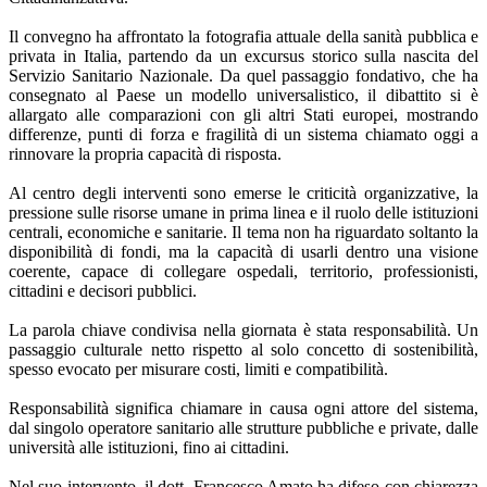
Il convegno ha affrontato la fotografia attuale della sanità pubblica e
privata in Italia, partendo da un excursus storico sulla nascita del
Servizio Sanitario Nazionale. Da quel passaggio fondativo, che ha
consegnato al Paese un modello universalistico, il dibattito si è
allargato alle comparazioni con gli altri Stati europei, mostrando
differenze, punti di forza e fragilità di un sistema chiamato oggi a
rinnovare la propria capacità di risposta.
Al centro degli interventi sono emerse le criticità organizzative, la
pressione sulle risorse umane in prima linea e il ruolo delle istituzioni
centrali, economiche e sanitarie. Il tema non ha riguardato soltanto la
disponibilità di fondi, ma la capacità di usarli dentro una visione
coerente, capace di collegare ospedali, territorio, professionisti,
cittadini e decisori pubblici.
La parola chiave condivisa nella giornata è stata responsabilità. Un
passaggio culturale netto rispetto al solo concetto di sostenibilità,
spesso evocato per misurare costi, limiti e compatibilità.
Responsabilità significa chiamare in causa ogni attore del sistema,
dal singolo operatore sanitario alle strutture pubbliche e private, dalle
università alle istituzioni, fino ai cittadini.
Nel suo intervento, il dott. Francesco Amato ha difeso con chiarezza