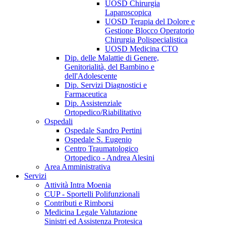
UOSD Chirurgia
Laparoscopica
UOSD Terapia del Dolore e
Gestione Blocco Operatorio
Chirurgia Polispecialistica
UOSD Medicina CTO
Dip. delle Malattie di Genere,
Genitorialità, del Bambino e
dell'Adolescente
Dip. Servizi Diagnostici e
Farmaceutica
Dip. Assistenziale
Ortopedico/Riabilitativo
Ospedali
Ospedale Sandro Pertini
Ospedale S. Eugenio
Centro Traumatologico
Ortopedico - Andrea Alesini
Area Amministrativa
Servizi
Attività Intra Moenia
CUP - Sportelli Polifunzionali
Contributi e Rimborsi
Medicina Legale Valutazione
Sinistri ed Assistenza Protesica