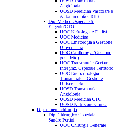
UOSD Transmurale
Angiologia
UOSD Medicina Vascolare e
Autoimmunità CRIIS
Dip. Medico Ospedale S.
Eugenio/CTO
UOC Nefrologia e Dialisi
UOC Medicina
UOC Ematologia a Gestione
Universitaria
UOC Cardiologia (Gestione
posti letto)
UOC Transmurale Geriatria
Intregraz. Ospedale Territorio
UOC Endocrinologia
Transmurale a Gestione
Universitaria
UOSD Transmurale
Angiologia
UOSD Medicina CTO
UOSD Nutrizione Clinica
Dipartimenti chirurgia
Dip. Chirurgico Ospedale
Sandro Pertini
UOC Chirurgia Generale