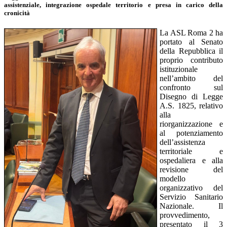
assistenziale, integrazione ospedale territorio e presa in carico della
cronicità
La ASL Roma 2 ha
portato al Senato
della Repubblica il
proprio contributo
istituzionale
nell’ambito del
confronto sul
Disegno di Legge
A.S. 1825, relativo
alla
riorganizzazione e
al potenziamento
dell’assistenza
territoriale e
ospedaliera e alla
revisione del
modello
organizzativo del
Servizio Sanitario
Nazionale. Il
provvedimento,
presentato il 3