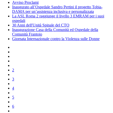
Avviso Proclami
Inaugurato all’Ospedale Sandro Pertini il progetto Tobia-
DAMA per un’assistenza inclusiva e personalizzata
La ASL Roma 2 raggiunge il livello 3 EMRAM per i suoi
ospedali
30 Anni dell'Unità Spinale del CTO
Inaugurazione Casa della Comunità ed Ospedale della
Comunità Frantoio
Giornata Internazionale contro la Violenza sulle Donne
2
3
4
5
6