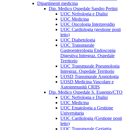
Dipartimenti medicina
Dip. Medico Ospedale Sandro Pertini
UOC Nefrologia e Dialisi
UOC Medicina
UOC Oncologia Interpresidio
UOC Cardiologia (gestione posti
letto)
UOC Diabetologia
UOC Transmurale
Gastroenterologia Endoscopia
Digestiva Intregraz. Ospedale
Territorio
UOC Transmurale Pneumologia
Intregraz. Ospedale Territorio
UOSD Transmurale Angiologia
UOSD Medicina Vascolare e
Autoimmunità CRIIS
Dip. Medico Ospedale S. Eugenio/CTO
UOC Nefrologia e Dialisi
UOC Medicina
UOC Ematologia a Gestione
Universitaria
UOC Cardiologia (Gestione posti
letto)
UOC Transmurale Geriatria