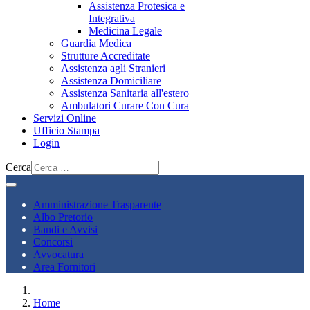
Assistenza Protesica e
Integrativa
Medicina Legale
Guardia Medica
Strutture Accreditate
Assistenza agli Stranieri
Assistenza Domiciliare
Assistenza Sanitaria all'estero
Ambulatori Curare Con Cura
Servizi Online
Ufficio Stampa
Login
Cerca
Amministrazione Trasparente
Albo Pretorio
Bandi e Avvisi
Concorsi
Avvocatura
Area Fornitori
Home