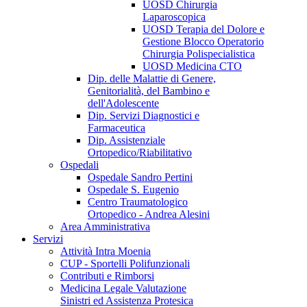
UOSD Chirurgia
Laparoscopica
UOSD Terapia del Dolore e
Gestione Blocco Operatorio
Chirurgia Polispecialistica
UOSD Medicina CTO
Dip. delle Malattie di Genere,
Genitorialità, del Bambino e
dell'Adolescente
Dip. Servizi Diagnostici e
Farmaceutica
Dip. Assistenziale
Ortopedico/Riabilitativo
Ospedali
Ospedale Sandro Pertini
Ospedale S. Eugenio
Centro Traumatologico
Ortopedico - Andrea Alesini
Area Amministrativa
Servizi
Attività Intra Moenia
CUP - Sportelli Polifunzionali
Contributi e Rimborsi
Medicina Legale Valutazione
Sinistri ed Assistenza Protesica