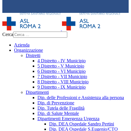
Cerca
Azienda
Organizzazione
Distretti
4 Distretto - IV Municipio
5 Distretto - V Municipio
6 Distretto - VI Municipio
7 Distretto - VII Municipio
8 Distretto - VIII Municipio
9 Distretto - IX Municipio
Dipartimenti
Dip. delle Professioni e Assistenza alla persona
Dip. di Prevenzione
Dip. Tutela delle Fragilità
Dip. di Salute Mentale
Dipartimenti Emergenza Urgenza
Dip. DEA Ospedale Sandro Pertini
Dip. DEA Ospedale S.Eugenio/CTO