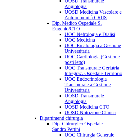
UOSD Transmurale
Angiologia
UOSD Medicina Vascolare e
Autoimmunità CRIIS
Dip. Medico Ospedale S.
Eugenio/CTO
UOC Nefrologia e Dialisi
UOC Medicina
UOC Ematologia a Gestione
Universitaria
UOC Cardiologia (Gestione
posti letto)
UOC Transmurale Geriatria
Intregraz. Ospedale Territorio
UOC Endocrinologia
Transmurale a Gestione
Universitaria
UOSD Transmurale
Angiologia
UOSD Medicina CTO
UOSD Nutrizione Clinica
Dipartimenti chirurgia
Dip. Chirurgico Ospedale
Sandro Pertini
UOC Chirurgia Generale