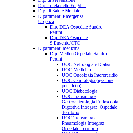
Dip. di Prevenzione
Dip. Tutela delle Fragilità
Dip. di Salute Mentale
Dipartimenti Emergenza
Urgenza
Dip. DEA Ospedale Sandro
Pertini
Dip. DEA Ospedale
S.Eugenio/CTO
Dipartimenti medicina
Dip. Medico Ospedale Sandro
Pertini
UOC Nefrologia e Dialisi
UOC Medicina
UOC Oncologia Interpresidio
UOC Cardiologia (gestione
posti letto)
UOC Diabetologia
UOC Transmurale
Gastroenterologia Endoscopia
Digestiva Intregraz. Ospedale
Territorio
UOC Transmurale
Pneumologia Intregraz.
Ospedale Territorio