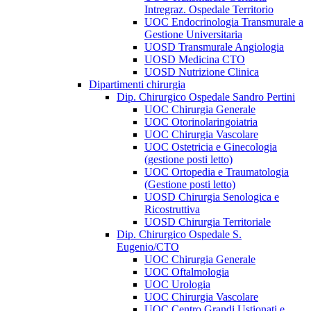
Intregraz. Ospedale Territorio
UOC Endocrinologia Transmurale a
Gestione Universitaria
UOSD Transmurale Angiologia
UOSD Medicina CTO
UOSD Nutrizione Clinica
Dipartimenti chirurgia
Dip. Chirurgico Ospedale Sandro Pertini
UOC Chirurgia Generale
UOC Otorinolaringoiatria
UOC Chirurgia Vascolare
UOC Ostetricia e Ginecologia
(gestione posti letto)
UOC Ortopedia e Traumatologia
(Gestione posti letto)
UOSD Chirurgia Senologica e
Ricostruttiva
UOSD Chirurgia Territoriale
Dip. Chirurgico Ospedale S.
Eugenio/CTO
UOC Chirurgia Generale
UOC Oftalmologia
UOC Urologia
UOC Chirurgia Vascolare
UOC Centro Grandi Ustionati e