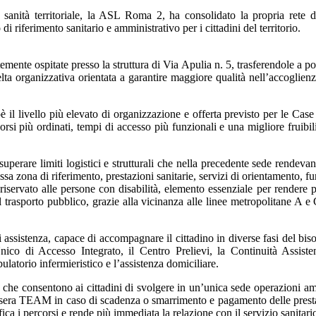
 sanità territoriale, la ASL Roma 2, ha consolidato la propria rete d
i riferimento sanitario e amministrativo per i cittadini del territorio.
temente ospitate presso la struttura di Via Apulia n. 5, trasferendole a po
elta organizzativa orientata a garantire maggiore qualità nell’accoglien
l livello più elevato di organizzazione e offerta previsto per le Case 
orsi più ordinati, tempi di accesso più funzionali e una migliore fruibil
superare limiti logistici e strutturali che nella precedente sede rendev
sa zona di riferimento, prestazioni sanitarie, servizi di orientamento, fu
 riservato alle persone con disabilità, elemento essenziale per rendere p
il trasporto pubblico, grazie alla vicinanza alle linee metropolitane A 
sistenza, capace di accompagnare il cittadino in diverse fasi del bisog
nico di Accesso Integrato, il Centro Prelievi, la Continuità Assis
bulatorio infermieristico e l’assistenza domiciliare.
li, che consentono ai cittadini di svolgere in un’unica sede operazioni a
la tessera TEAM in caso di scadenza o smarrimento e pagamento delle pres
ca i percorsi e rende più immediata la relazione con il servizio sanitari