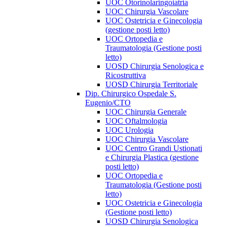
UOC Otorinolaringoiatria
UOC Chirurgia Vascolare
UOC Ostetricia e Ginecologia
(gestione posti letto)
UOC Ortopedia e
Traumatologia (Gestione posti
letto)
UOSD Chirurgia Senologica e
Ricostruttiva
UOSD Chirurgia Territoriale
Dip. Chirurgico Ospedale S.
Eugenio/CTO
UOC Chirurgia Generale
UOC Oftalmologia
UOC Urologia
UOC Chirurgia Vascolare
UOC Centro Grandi Ustionati
e Chirurgia Plastica (gestione
posti letto)
UOC Ortopedia e
Traumatologia (Gestione posti
letto)
UOC Ostetricia e Ginecologia
(Gestione posti letto)
UOSD Chirurgia Senologica