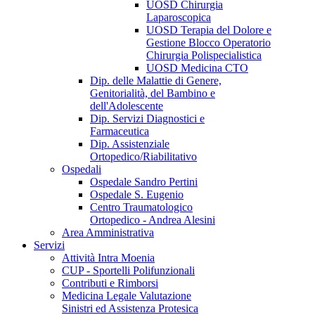
UOSD Chirurgia
Laparoscopica
UOSD Terapia del Dolore e
Gestione Blocco Operatorio
Chirurgia Polispecialistica
UOSD Medicina CTO
Dip. delle Malattie di Genere,
Genitorialità, del Bambino e
dell'Adolescente
Dip. Servizi Diagnostici e
Farmaceutica
Dip. Assistenziale
Ortopedico/Riabilitativo
Ospedali
Ospedale Sandro Pertini
Ospedale S. Eugenio
Centro Traumatologico
Ortopedico - Andrea Alesini
Area Amministrativa
Servizi
Attività Intra Moenia
CUP - Sportelli Polifunzionali
Contributi e Rimborsi
Medicina Legale Valutazione
Sinistri ed Assistenza Protesica