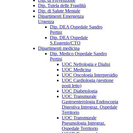
Dip. di Prevenzione
Dip. Tutela delle Fragilità
Dip. di Salute Mentale
Dipartimenti Emergenza
Urgenza
Dip. DEA Ospedale Sandro
Pertini
Dip. DEA Ospedale
S.Eugenio/CTO
Dipartimenti medicina
Dip. Medico Ospedale Sandro
Pertini
UOC Nefrologia e Dialisi
UOC Medicina
UOC Oncologia Interpresidio
UOC Cardiologia (gestione
posti letto)
UOC Diabetologia
UOC Transmurale
Gastroenterologia Endoscopia
Digestiva Intregraz. Ospedale
Territorio
UOC Transmurale
Pneumologia Intregraz.
Ospedale Territorio