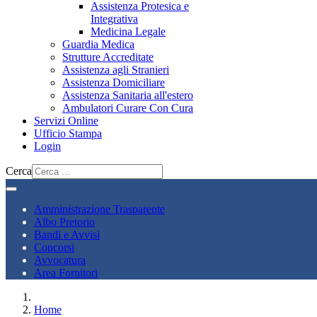
Assistenza Protesica e
Integrativa
Medicina Legale
Guardia Medica
Strutture Accreditate
Assistenza agli Stranieri
Assistenza Domiciliare
Assistenza Sanitaria all'estero
Ambulatori Curare Con Cura
Servizi Online
Ufficio Stampa
Login
Cerca
Amministrazione Trasparente
Albo Pretorio
Bandi e Avvisi
Concorsi
Avvocatura
Area Fornitori
Home