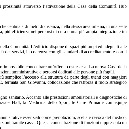
i prossimità attraverso l’attivazione della Casa della Comunità Hub
che centinaia di metri di distanza, nella stessa area urbana, in una sede
za, più efficienza nei percorsi di cura e una più ampia integrazione tra
della Comunità. L’edificio dispone di spazi più ampi ed adeguati alle
ità dei servizi, in coerenza con gli standard di accreditamento e con il
ano impossibile concentrare un’offerta così estesa. La nuova Casa della
nzioni amministrative e percorsi dedicati alle persone più fragili.
iù semplice l’accesso alla struttura da parte degli utenti con maggiori
e C, fermata San Giovanni, collocazione che rafforza il ruolo strategico
no sanitario. Accanto alle prestazioni ambulatoriali e diagnostiche di
tenziale H24, la Medicina dello Sport, le Cure Primarie con equipe
mministrative essenziali come prenotazioni, scelta e revoca del medico,
tazioni tramite cassa. Questa concentrazione di funzioni rappresenta un
o.