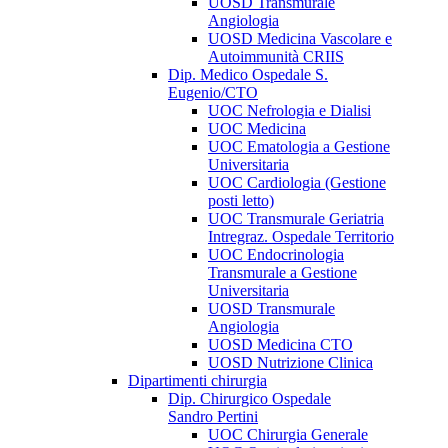
UOSD Transmurale
Angiologia
UOSD Medicina Vascolare e
Autoimmunità CRIIS
Dip. Medico Ospedale S.
Eugenio/CTO
UOC Nefrologia e Dialisi
UOC Medicina
UOC Ematologia a Gestione
Universitaria
UOC Cardiologia (Gestione
posti letto)
UOC Transmurale Geriatria
Intregraz. Ospedale Territorio
UOC Endocrinologia
Transmurale a Gestione
Universitaria
UOSD Transmurale
Angiologia
UOSD Medicina CTO
UOSD Nutrizione Clinica
Dipartimenti chirurgia
Dip. Chirurgico Ospedale
Sandro Pertini
UOC Chirurgia Generale