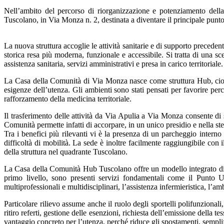
Nell’ambito del percorso di riorganizzazione e potenziamento della
Tuscolano, in Via Monza n. 2, destinata a diventare il principale punto d
La nuova struttura accoglie le attività sanitarie e di supporto preceden
storica resa più moderna, funzionale e accessibile. Si tratta di una sc
assistenza sanitaria, servizi amministrativi e presa in carico territoriale.
La Casa della Comunità di Via Monza nasce come struttura Hub, cioè i
esigenze dell’utenza. Gli ambienti sono stati pensati per favorire perc
rafforzamento della medicina territoriale.
Il trasferimento delle attività da Via Apulia a Via Monza consente di 
Comunità permette infatti di accorpare, in un unico presidio e nella stes
Tra i benefici più rilevanti vi è la presenza di un parcheggio interno
difficoltà di mobilità. La sede è inoltre facilmente raggiungibile con 
della struttura nel quadrante Tuscolano.
La Casa della Comunità Hub Tuscolano offre un modello integrato di as
primo livello, sono presenti servizi fondamentali come il Punto U
multiprofessionali e multidisciplinari, l’assistenza infermieristica, l’am
Particolare rilievo assume anche il ruolo degli sportelli polifunziona
ritiro referti, gestione delle esenzioni, richiesta dell’emissione del
vantaggio concreto per l’utenza, perché riduce gli spostamenti, semplifi