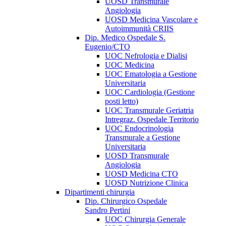
UOSD Transmurale
Angiologia
UOSD Medicina Vascolare e
Autoimmunità CRIIS
Dip. Medico Ospedale S.
Eugenio/CTO
UOC Nefrologia e Dialisi
UOC Medicina
UOC Ematologia a Gestione
Universitaria
UOC Cardiologia (Gestione
posti letto)
UOC Transmurale Geriatria
Intregraz. Ospedale Territorio
UOC Endocrinologia
Transmurale a Gestione
Universitaria
UOSD Transmurale
Angiologia
UOSD Medicina CTO
UOSD Nutrizione Clinica
Dipartimenti chirurgia
Dip. Chirurgico Ospedale
Sandro Pertini
UOC Chirurgia Generale