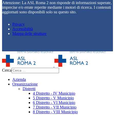
Attenzione: La ASL Roma 2 non risponde di informazioni superate,
imprecise e/o errate reperite mediante i motori di ricerca. I contenuti
aggiornati sono disponibili solo su questo sito.
Privacy
Accessibilità
Mappa delle strutture
Cerca
Azienda
Organizzazione
Distretti
4 Distretto - IV Municipio
5 Distretto - V Municipio
6 Distretto - VI Municipio
7 Distretto - VII Municipio
8 Distretto - VIII Municipio