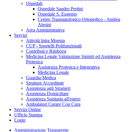
Ospedali
Ospedale Sandro Pertini
Ospedale S. Eugenio
Centro Traumatologico Ortopedico - Andrea
Alesini
Area Amministrativa
Servizi
Attività Intra Moenia
CUP - Sportelli Polifunzionali
Contributi e Rimborsi
Medicina Legale Valutazione Sinistri ed Assistenza
Protesica
Assistenza Protesica e Integrativa
Medicina Legale
Guardia Medica
Strutture Accreditate
Assistenza agli Stranieri
Assistenza Domiciliare
Assistenza Sanitaria all'estero
Ambulatori Curare Con Cura
Servizi Online
Ufficio Stampa
Login
Amministrazione Trasparente