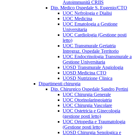
Autoimmunità CRIIS
Dip. Medico Ospedale S. Eugenio/CTO
UOC Nefrologia e Dialisi
UOC Medicina
UOC Ematologia a Gestione
Universitaria
UOC Cardiologia (Gestione posti
letto)
UOC Transmurale Geriatria
Intregraz. Ospedale Territorio
UOC Endocrinologia Transmurale a
Gestione Universitaria
UOSD Transmurale Angiologia
UOSD Medicina CTO
UOSD Nutrizione Clinica
Dipartimenti chirurgia
Dip. Chirurgico Ospedale Sandro Pertini
UOC Chirurgia Generale
UOC Otorinolaringoiatria
UOC Chirurgia Vascolare
UOC Ostetricia e Ginecologia
(gestione posti letto)
UOC Ortopedia e Traumatologia
(Gestione posti letto)
UOSD Chirurgia Senologica e