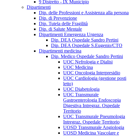
9 Distretto - IX Municipio
Dipartimenti
Dip. delle Professioni e Assistenza alla persona
Dip. di Prevenzione
Dip. Tutela delle Fragilità
Dip. di Salute Mentale
Dipartimenti Emergenza Urgenza
Dip. DEA Ospedale Sandro Pertini
Dip. DEA Ospedale S.Eugenio/CTO
Dipartimenti medicina
Dip. Medico Ospedale Sandro Pertini
UOC Nefrologia e Dialisi
UOC Medicina
UOC Oncologia Interpresidio
UOC Cardiologia (gestione posti
letto)
UOC Diabetologia
UOC Transmurale
Gastroenterologia Endoscopia
Digestiva Intregraz. Ospedale
Territorio
UOC Transmurale Pneumologia
Intregraz. Ospedale Territorio
UOSD Transmurale Angiologia
UOSD Medicina Vascolare e