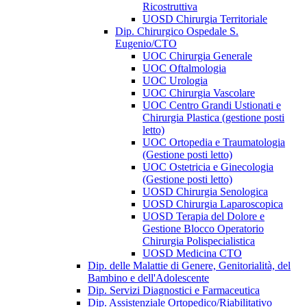
Ricostruttiva
UOSD Chirurgia Territoriale
Dip. Chirurgico Ospedale S.
Eugenio/CTO
UOC Chirurgia Generale
UOC Oftalmologia
UOC Urologia
UOC Chirurgia Vascolare
UOC Centro Grandi Ustionati e
Chirurgia Plastica (gestione posti
letto)
UOC Ortopedia e Traumatologia
(Gestione posti letto)
UOC Ostetricia e Ginecologia
(Gestione posti letto)
UOSD Chirurgia Senologica
UOSD Chirurgia Laparoscopica
UOSD Terapia del Dolore e
Gestione Blocco Operatorio
Chirurgia Polispecialistica
UOSD Medicina CTO
Dip. delle Malattie di Genere, Genitorialità, del
Bambino e dell'Adolescente
Dip. Servizi Diagnostici e Farmaceutica
Dip. Assistenziale Ortopedico/Riabilitativo