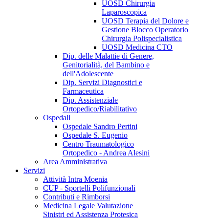
UOSD Chirurgia
Laparoscopica
UOSD Terapia del Dolore e
Gestione Blocco Operatorio
Chirurgia Polispecialistica
UOSD Medicina CTO
Dip. delle Malattie di Genere,
Genitorialità, del Bambino e
dell'Adolescente
Dip. Servizi Diagnostici e
Farmaceutica
Dip. Assistenziale
Ortopedico/Riabilitativo
Ospedali
Ospedale Sandro Pertini
Ospedale S. Eugenio
Centro Traumatologico
Ortopedico - Andrea Alesini
Area Amministrativa
Servizi
Attività Intra Moenia
CUP - Sportelli Polifunzionali
Contributi e Rimborsi
Medicina Legale Valutazione
Sinistri ed Assistenza Protesica