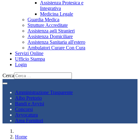
Assistenza Protesica e
Integrativa
Medicina Legale
Guardia Medica
Strutture Accreditate
Assistenza agli Stranieri
Assistenza Domiciliare
Assistenza Sanitaria all'estero
Ambulatori Curare Con Cura
Servizi Online
Ufficio Stampa
Login
Cerca
Amministrazione Trasparente
Albo Pretorio
Bandi e Avvisi
Concorsi
Avvocatura
Area Fornitori
Home