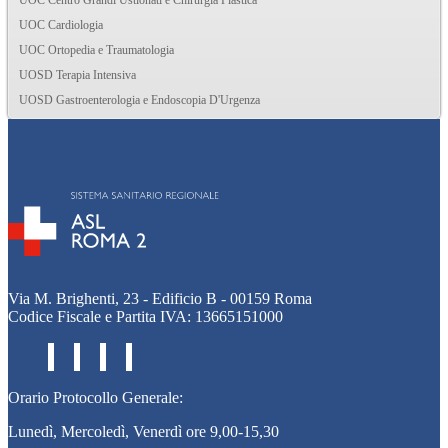
UOC Centro Grandi Ustionati e Chirurgia Plastica
UOC Cardiologia
UOC Ortopedia e Traumatologia
UOSD Terapia Intensiva
UOSD Gastroenterologia e Endoscopia D'Urgenza
Via M. Brighenti, 23 - Edificio B - 00159 Roma
Codice Fiscale e Partita IVA: 13665151000
Orario Protocollo Generale:
Lunedì, Mercoledì, Venerdì ore 9,00-15,30