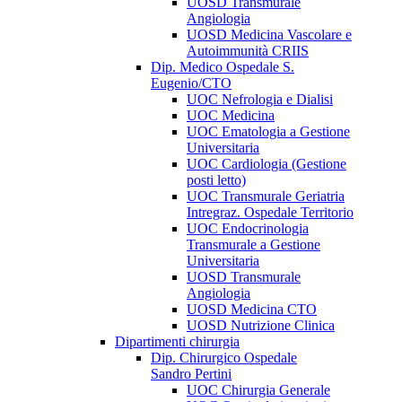
UOSD Transmurale
Angiologia
UOSD Medicina Vascolare e
Autoimmunità CRIIS
Dip. Medico Ospedale S.
Eugenio/CTO
UOC Nefrologia e Dialisi
UOC Medicina
UOC Ematologia a Gestione
Universitaria
UOC Cardiologia (Gestione
posti letto)
UOC Transmurale Geriatria
Intregraz. Ospedale Territorio
UOC Endocrinologia
Transmurale a Gestione
Universitaria
UOSD Transmurale
Angiologia
UOSD Medicina CTO
UOSD Nutrizione Clinica
Dipartimenti chirurgia
Dip. Chirurgico Ospedale
Sandro Pertini
UOC Chirurgia Generale