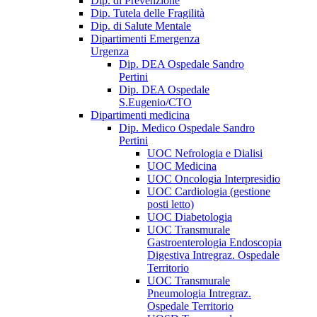
Dip. di Prevenzione
Dip. Tutela delle Fragilità
Dip. di Salute Mentale
Dipartimenti Emergenza
Urgenza
Dip. DEA Ospedale Sandro
Pertini
Dip. DEA Ospedale
S.Eugenio/CTO
Dipartimenti medicina
Dip. Medico Ospedale Sandro
Pertini
UOC Nefrologia e Dialisi
UOC Medicina
UOC Oncologia Interpresidio
UOC Cardiologia (gestione
posti letto)
UOC Diabetologia
UOC Transmurale
Gastroenterologia Endoscopia
Digestiva Intregraz. Ospedale
Territorio
UOC Transmurale
Pneumologia Intregraz.
Ospedale Territorio