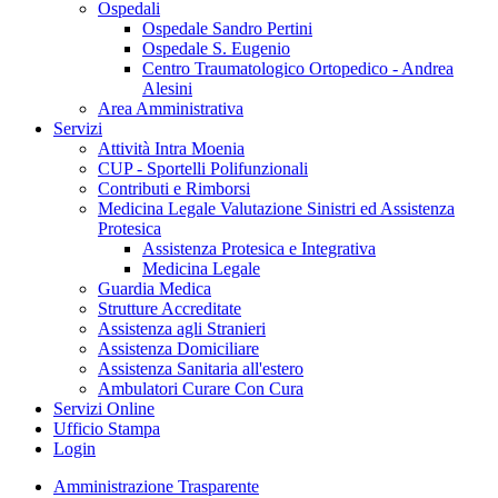
Ospedali
Ospedale Sandro Pertini
Ospedale S. Eugenio
Centro Traumatologico Ortopedico - Andrea
Alesini
Area Amministrativa
Servizi
Attività Intra Moenia
CUP - Sportelli Polifunzionali
Contributi e Rimborsi
Medicina Legale Valutazione Sinistri ed Assistenza
Protesica
Assistenza Protesica e Integrativa
Medicina Legale
Guardia Medica
Strutture Accreditate
Assistenza agli Stranieri
Assistenza Domiciliare
Assistenza Sanitaria all'estero
Ambulatori Curare Con Cura
Servizi Online
Ufficio Stampa
Login
Amministrazione Trasparente