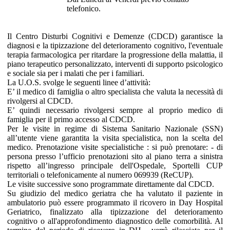
telefonico.
Il Centro Disturbi Cognitivi e Demenze (CDCD) garantisce la
diagnosi e la tipizzazione del deterioramento cognitivo, l'eventuale
terapia farmacologica per ritardare la progressione della malattia, il
piano terapeutico personalizzato, interventi di supporto psicologico
e sociale sia per i malati che per i familiari.
La U.O.S. svolge le seguenti linee d’attività:
E’ il medico di famiglia o altro specialista che valuta la necessità di
rivolgersi al CDCD.
E’ quindi necessario rivolgersi sempre al proprio medico di
famiglia per il primo accesso al CDCD.
Per le visite in regime di Sistema Sanitario Nazionale (SSN)
all’utente viene garantita la visita specialistica, non la scelta del
medico. Prenotazione visite specialistiche : si può prenotare: - di
persona presso l’ufficio prenotazioni sito al piano terra a sinistra
rispetto all’ingresso principale dell'Ospedale, Sportelli CUP
territoriali o telefonicamente al numero 069939 (ReCUP).
Le visite successive sono programmate direttamente dal CDCD.
Su giudizio del medico geriatra che ha valutato il paziente in
ambulatorio può essere programmato il ricovero in Day Hospital
Geriatrico, finalizzato alla tipizzazione del deterioramento
cognitivo o all'approfondimento diagnostico delle comorbilità. Al