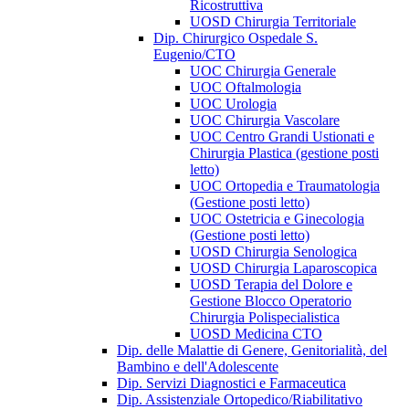
Ricostruttiva
UOSD Chirurgia Territoriale
Dip. Chirurgico Ospedale S.
Eugenio/CTO
UOC Chirurgia Generale
UOC Oftalmologia
UOC Urologia
UOC Chirurgia Vascolare
UOC Centro Grandi Ustionati e
Chirurgia Plastica (gestione posti
letto)
UOC Ortopedia e Traumatologia
(Gestione posti letto)
UOC Ostetricia e Ginecologia
(Gestione posti letto)
UOSD Chirurgia Senologica
UOSD Chirurgia Laparoscopica
UOSD Terapia del Dolore e
Gestione Blocco Operatorio
Chirurgia Polispecialistica
UOSD Medicina CTO
Dip. delle Malattie di Genere, Genitorialità, del
Bambino e dell'Adolescente
Dip. Servizi Diagnostici e Farmaceutica
Dip. Assistenziale Ortopedico/Riabilitativo