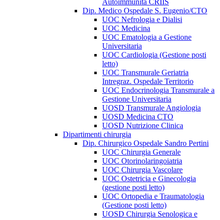
Autoimmunità CRIIS
Dip. Medico Ospedale S. Eugenio/CTO
UOC Nefrologia e Dialisi
UOC Medicina
UOC Ematologia a Gestione
Universitaria
UOC Cardiologia (Gestione posti
letto)
UOC Transmurale Geriatria
Intregraz. Ospedale Territorio
UOC Endocrinologia Transmurale a
Gestione Universitaria
UOSD Transmurale Angiologia
UOSD Medicina CTO
UOSD Nutrizione Clinica
Dipartimenti chirurgia
Dip. Chirurgico Ospedale Sandro Pertini
UOC Chirurgia Generale
UOC Otorinolaringoiatria
UOC Chirurgia Vascolare
UOC Ostetricia e Ginecologia
(gestione posti letto)
UOC Ortopedia e Traumatologia
(Gestione posti letto)
UOSD Chirurgia Senologica e