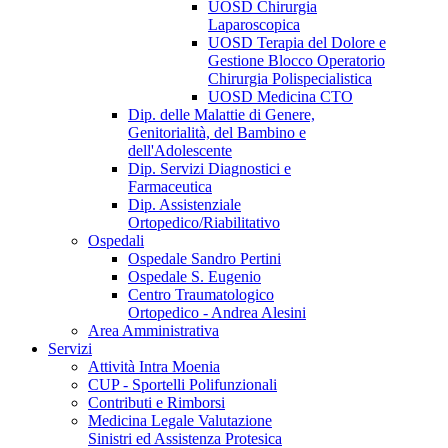
UOSD Chirurgia
Laparoscopica
UOSD Terapia del Dolore e
Gestione Blocco Operatorio
Chirurgia Polispecialistica
UOSD Medicina CTO
Dip. delle Malattie di Genere,
Genitorialità, del Bambino e
dell'Adolescente
Dip. Servizi Diagnostici e
Farmaceutica
Dip. Assistenziale
Ortopedico/Riabilitativo
Ospedali
Ospedale Sandro Pertini
Ospedale S. Eugenio
Centro Traumatologico
Ortopedico - Andrea Alesini
Area Amministrativa
Servizi
Attività Intra Moenia
CUP - Sportelli Polifunzionali
Contributi e Rimborsi
Medicina Legale Valutazione
Sinistri ed Assistenza Protesica