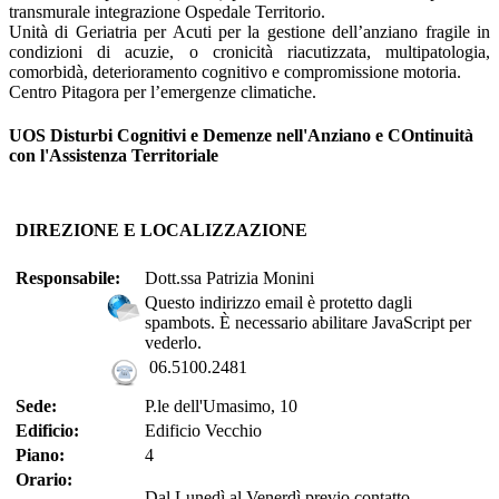
transmurale integrazione Ospedale Territorio.
Unità di Geriatria per Acuti per la gestione dell’anziano fragile in
condizioni di acuzie, o cronicità riacutizzata, multipatologia,
comorbidà, deterioramento cognitivo e compromissione motoria.
Centro Pitagora per l’emergenze climatiche.
UOS
Disturbi Cognitivi e Demenze nell'Anziano e COntinuità
con l'Assistenza Territoriale
DIREZIONE E LOCALIZZAZIONE
Responsabile:
Dott.ssa Patrizia Monini
Questo indirizzo email è protetto dagli
spambots. È necessario abilitare JavaScript per
vederlo.
06.5100.2481
Sede:
P.le dell'Umasimo, 10
Edificio:
Edificio Vecchio
Piano:
4
Orario:
Dal Lunedì al Venerdì previo contatto