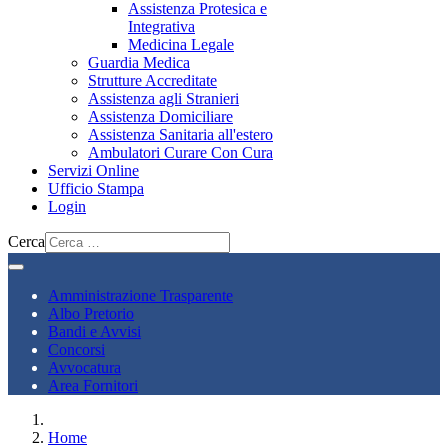
Assistenza Protesica e
Integrativa
Medicina Legale
Guardia Medica
Strutture Accreditate
Assistenza agli Stranieri
Assistenza Domiciliare
Assistenza Sanitaria all'estero
Ambulatori Curare Con Cura
Servizi Online
Ufficio Stampa
Login
Cerca
Amministrazione Trasparente
Albo Pretorio
Bandi e Avvisi
Concorsi
Avvocatura
Area Fornitori
Home