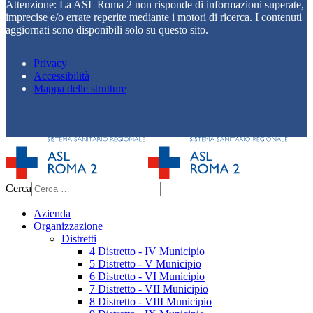
Attenzione: La ASL Roma 2 non risponde di informazioni superate,
imprecise e/o errate reperite mediante i motori di ricerca. I contenuti
aggiornati sono disponibili solo su questo sito.
Privacy
Accessibilità
Mappa delle strutture
Cerca
Azienda
Organizzazione
Distretti
4 Distretto - IV Municipio
5 Distretto - V Municipio
6 Distretto - VI Municipio
7 Distretto - VII Municipio
8 Distretto - VIII Municipio