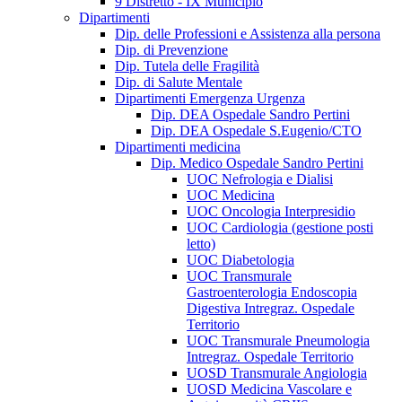
9 Distretto - IX Municipio
Dipartimenti
Dip. delle Professioni e Assistenza alla persona
Dip. di Prevenzione
Dip. Tutela delle Fragilità
Dip. di Salute Mentale
Dipartimenti Emergenza Urgenza
Dip. DEA Ospedale Sandro Pertini
Dip. DEA Ospedale S.Eugenio/CTO
Dipartimenti medicina
Dip. Medico Ospedale Sandro Pertini
UOC Nefrologia e Dialisi
UOC Medicina
UOC Oncologia Interpresidio
UOC Cardiologia (gestione posti
letto)
UOC Diabetologia
UOC Transmurale
Gastroenterologia Endoscopia
Digestiva Intregraz. Ospedale
Territorio
UOC Transmurale Pneumologia
Intregraz. Ospedale Territorio
UOSD Transmurale Angiologia
UOSD Medicina Vascolare e