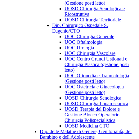
(Gestione posti letto)
UOSD Chirurgia Senologica e
Ricostruttiva
UOSD Chirurgia Territoriale
Dip. Chirurgico Ospedale S.
Eugenio/CTO
UOC Chirurgia Generale
UOC Oftalmologia
UOC Urologia
UOC Chirurgia Vascolare
UOC Centro Grandi Ustionati e
Chirurgia Plastica (gestione posti
letto)
UOC Ortopedia e Traumatologia
(Gestione posti letto)
UOC Ostetricia e Ginecologia
(Gestione posti letto)
UOSD Chirurgia Senologica
UOSD Chirurgia Laparoscopica
UOSD Terapia del Dolore e
Gestione Blocco Operatorio
Chirurgia Polispecialistica
UOSD Medicina CTO
Dip. delle Malattie di Genere, Genitorialità, del
Bambino e dell'Adolescente