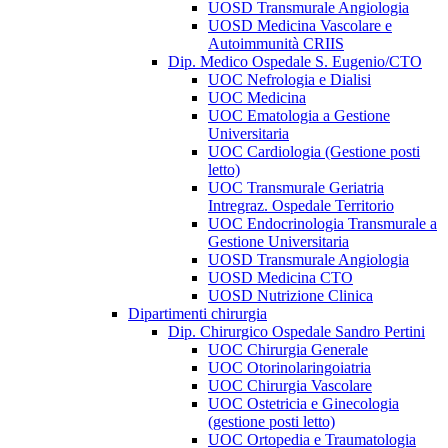
UOSD Transmurale Angiologia
UOSD Medicina Vascolare e
Autoimmunità CRIIS
Dip. Medico Ospedale S. Eugenio/CTO
UOC Nefrologia e Dialisi
UOC Medicina
UOC Ematologia a Gestione
Universitaria
UOC Cardiologia (Gestione posti
letto)
UOC Transmurale Geriatria
Intregraz. Ospedale Territorio
UOC Endocrinologia Transmurale a
Gestione Universitaria
UOSD Transmurale Angiologia
UOSD Medicina CTO
UOSD Nutrizione Clinica
Dipartimenti chirurgia
Dip. Chirurgico Ospedale Sandro Pertini
UOC Chirurgia Generale
UOC Otorinolaringoiatria
UOC Chirurgia Vascolare
UOC Ostetricia e Ginecologia
(gestione posti letto)
UOC Ortopedia e Traumatologia