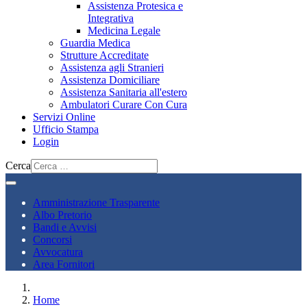
Assistenza Protesica e
Integrativa
Medicina Legale
Guardia Medica
Strutture Accreditate
Assistenza agli Stranieri
Assistenza Domiciliare
Assistenza Sanitaria all'estero
Ambulatori Curare Con Cura
Servizi Online
Ufficio Stampa
Login
Cerca
Amministrazione Trasparente
Albo Pretorio
Bandi e Avvisi
Concorsi
Avvocatura
Area Fornitori
Home