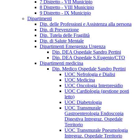
7 Distretto - VII Municipio
8 Distretto - VIII Municipio
9 Distretto - IX Municipio
Dipartimenti
Dip. delle Professioni e Assistenza alla persona
Dip. di Prevenzione
Dip. Tutela delle Fragilità
Dip. di Salute Mentale
Dipartimenti Emergenza Urgenza
Dip. DEA Ospedale Sandro Pertini
Dip. DEA Ospedale S.Eugenio/CTO
Dipartimenti medicina
Dip. Medico Ospedale Sandro Pertini
UOC Nefrologia e Dialisi
UOC Medicina
UOC Oncologia Interpresidio
UOC Cardiologia (gestione posti
letto)
UOC Diabetologia
UOC Transmurale
Gastroenterologia Endoscopia
Digestiva Intregraz. Ospedale
Territorio
UOC Transmurale Pneumologia
Intregraz. Ospedale Territorio