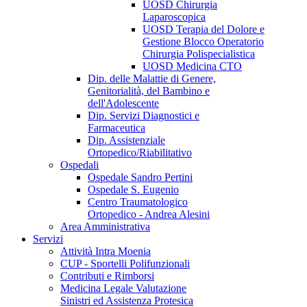
UOSD Chirurgia
Laparoscopica
UOSD Terapia del Dolore e
Gestione Blocco Operatorio
Chirurgia Polispecialistica
UOSD Medicina CTO
Dip. delle Malattie di Genere,
Genitorialità, del Bambino e
dell'Adolescente
Dip. Servizi Diagnostici e
Farmaceutica
Dip. Assistenziale
Ortopedico/Riabilitativo
Ospedali
Ospedale Sandro Pertini
Ospedale S. Eugenio
Centro Traumatologico
Ortopedico - Andrea Alesini
Area Amministrativa
Servizi
Attività Intra Moenia
CUP - Sportelli Polifunzionali
Contributi e Rimborsi
Medicina Legale Valutazione
Sinistri ed Assistenza Protesica