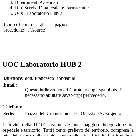
Dipartimenti Aziendali
Dip. Servizi Diagnostici e Farmaceutica
UOC Laboratorio Hub 2
{source}
Torna alla pagina
precedente ...
{/source}
UOC Laboratorio HUB 2
Direttore:
dott. Francesco Bondanini
Email:
Questo indirizzo email è protetto dagli spambots. È
necessario abilitare JavaScript per vederlo.
Telefono:
Sede:
Piazza dell'Umanesimo, 10 - Ospedale S. Eugenio
L’attività della U.O.C. garantisce una maggiore integrazione tra
ospedale e territorio. Tutti i centri prelievo del territorio, compresa la
rete delle case della salute, sono collegati all’HUB 1 e tramite il