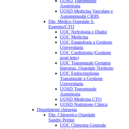
UOSD Transmurale
Angiologia
UOSD Medicina Vascolare e
Autoimmunità CRIIS
Dip. Medico Ospedale S.
Eugenio/CTO
UOC Nefrologia e Dialisi
UOC Medicina
UOC Ematologia a Gestione
Universitaria
UOC Cardiologia (Gestione
posti letto)
UOC Transmurale Geriatria
Intregraz. Ospedale Territorio
UOC Endocrinologia
Transmurale a Gestione
Universitaria
UOSD Transmurale
Angiologia
UOSD Medicina CTO
UOSD Nutrizione Clinica
Dipartimenti chirurgia
Dip. Chirurgico Ospedale
Sandro Pertini
UOC Chirurgia Generale