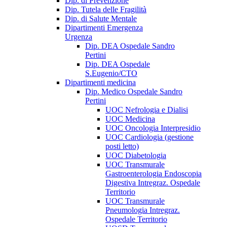
Dip. di Prevenzione
Dip. Tutela delle Fragilità
Dip. di Salute Mentale
Dipartimenti Emergenza
Urgenza
Dip. DEA Ospedale Sandro
Pertini
Dip. DEA Ospedale
S.Eugenio/CTO
Dipartimenti medicina
Dip. Medico Ospedale Sandro
Pertini
UOC Nefrologia e Dialisi
UOC Medicina
UOC Oncologia Interpresidio
UOC Cardiologia (gestione
posti letto)
UOC Diabetologia
UOC Transmurale
Gastroenterologia Endoscopia
Digestiva Intregraz. Ospedale
Territorio
UOC Transmurale
Pneumologia Intregraz.
Ospedale Territorio