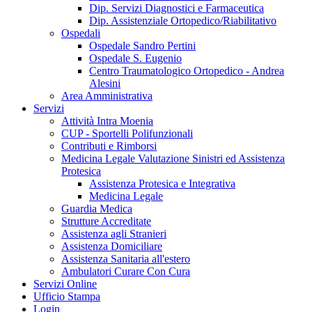
Dip. Servizi Diagnostici e Farmaceutica
Dip. Assistenziale Ortopedico/Riabilitativo
Ospedali
Ospedale Sandro Pertini
Ospedale S. Eugenio
Centro Traumatologico Ortopedico - Andrea
Alesini
Area Amministrativa
Servizi
Attività Intra Moenia
CUP - Sportelli Polifunzionali
Contributi e Rimborsi
Medicina Legale Valutazione Sinistri ed Assistenza
Protesica
Assistenza Protesica e Integrativa
Medicina Legale
Guardia Medica
Strutture Accreditate
Assistenza agli Stranieri
Assistenza Domiciliare
Assistenza Sanitaria all'estero
Ambulatori Curare Con Cura
Servizi Online
Ufficio Stampa
Login