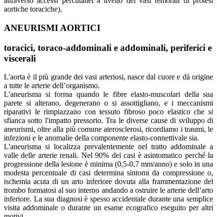
attraverso accessi percutanei a livello dei vasi femorali di protesi
aortiche toraciche).
ANEURISMI AORTICI
toracici, toraco-addominali e addominali, periferici e
viscerali
L'aorta è il più grande dei vasi arteriosi, nasce dal cuore e dà origine
a tutte le arterie dell’organismo.
L'aneurisma si forma quando le fibre elasto-muscolari della sua
parete si alterano, degenerano o si assottigliano, e i meccanismi
riparativi le rimpiazzano con tessuto fibroso poco elastico che si
sfianca sotto l'impatto pressorio. Tra le diverse cause di sviluppo di
aneurismi, oltre alla più comune aterosclerosi, ricordiamo i traumi, le
infezioni e le anomalie della componente elasto-connettivale sia.
L'aneurisma si localizza prevalentemente nel tratto addominale a
valle delle arterie renali. Nel 90% dei casi è asintomatico perché la
progressione della lesione è minima (0,5-0,7 mm/anno) e solo in una
modesta percentuale di casi determina sintomi da compressione o,
ischemia acuta di un arto inferiore dovuta alla frammentazione del
trombo formatosi al suo interno andando a ostruire le arterie dell’arto
inferiore. La sua diagnosi è spesso accidentale durante una semplice
visita addominale o durante un esame ecografico eseguito per altri
motivi.