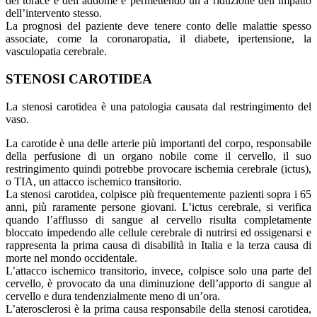
del torace e dell’addome e permettendo un a riduzione dell’impatto
dell’intervento stesso.
La prognosi del paziente deve tenere conto delle malattie spesso
associate, come la coronaropatia, il diabete, ipertensione, la
vasculopatia cerebrale.
STENOSI CAROTIDEA
La stenosi carotidea è una patologia causata dal restringimento del
vaso.
La carotide è una delle arterie più importanti del corpo, responsabile
della perfusione di un organo nobile come il cervello, il suo
restringimento quindi potrebbe provocare ischemia cerebrale (ictus),
o TIA, un attacco ischemico transitorio.
La stenosi carotidea, colpisce più frequentemente pazienti sopra i 65
anni, più raramente persone giovani. L’ictus cerebrale, si verifica
quando l’afflusso di sangue al cervello risulta completamente
bloccato impedendo alle cellule cerebrale di nutrirsi ed ossigenarsi e
rappresenta la prima causa di disabilità in Italia e la terza causa di
morte nel mondo occidentale.
L’attacco ischemico transitorio, invece, colpisce solo una parte del
cervello, è provocato da una diminuzione dell’apporto di sangue al
cervello e dura tendenzialmente meno di un’ora.
L’aterosclerosi è la prima causa responsabile della stenosi carotidea,