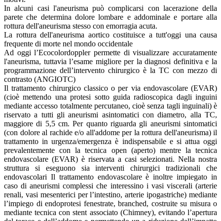
In alcuni casi l'aneurisma può complicarsi con lacerazione della
parete che determina dolore lombare e addominale e portare alla
rottura dell'aneurisma stesso con emorragia acuta.
La rottura dell'aneurisma aortico costituisce a tutt'oggi una causa
frequente di morte nel mondo occidentale
Ad oggi l’Ecocolordoppler permette di visualizzare accuratamente
l'aneurisma, tuttavia l’esame migliore per la diagnosi definitiva e la
programmazione dell’intervento chirurgico è la TC con mezzo di
contrasto (ANGIOTC)
Il trattamento chirurgico classico o per via endovascolare (EVAR)
(cioè mettendo una protesi sotto guida radioscopica dagli inguini
mediante accesso totalmente percutaneo, cioè senza tagli inguinali) è
riservato a tutti gli aneurismi asintomatici con diametro, alla TC,
maggiore di 5,5 cm. Per quanto riguarda gli aneurismi sintomatici
(con dolore al rachide e/o all'addome per la rottura dell'aneurisma) il
trattamento in urgenza/emergenza è indispensabile e si attua oggi
prevalentemente con la tecnica open (aperto) mentre la tecnica
endovascolare (EVAR) è riservata a casi selezionati. Nella nostra
struttura si eseguono sia interventi chirurgici tradizionali che
endovascolari Il trattamento endovascolare è inoltre impiegato in
caso di aneurismi complessi che interessino i vasi viscerali (arterie
renali, vasi mesenterici per l’intestino, arterie ipogastriche) mediante
l’impiego di endoprotesi fenestrate, branched, costruite su misura o
mediante tecnica con stent associato (Chimney), evitando l’apertura