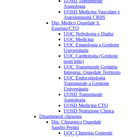
UOSD Transmurale
Angiologia
UOSD Medicina Vascolare e
Autoimmunità CRIIS
Dip. Medico Ospedale S.
Eugenio/CTO
UOC Nefrologia e Dialisi
UOC Medicina
UOC Ematologia a Gestione
Universitaria
UOC Cardiologia (Gestione
posti letto)
UOC Transmurale Geriatria
Intregraz. Ospedale Territorio
UOC Endocrinologia
Transmurale a Gestione
Universitaria
UOSD Transmurale
Angiologia
UOSD Medicina CTO
UOSD Nutrizione Clinica
Dipartimenti chirurgia
Dip. Chirurgico Ospedale
Sandro Pertini
UOC Chirurgia Generale