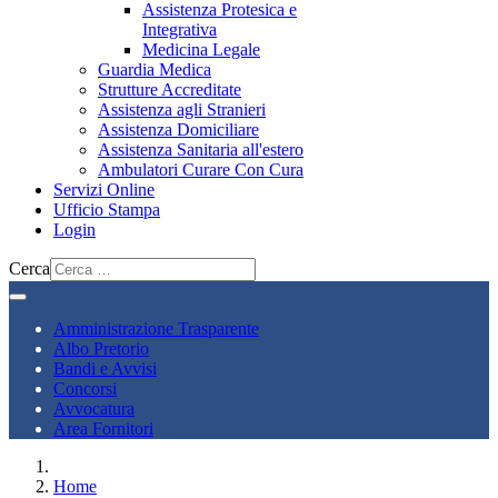
Assistenza Protesica e
Integrativa
Medicina Legale
Guardia Medica
Strutture Accreditate
Assistenza agli Stranieri
Assistenza Domiciliare
Assistenza Sanitaria all'estero
Ambulatori Curare Con Cura
Servizi Online
Ufficio Stampa
Login
Cerca
Amministrazione Trasparente
Albo Pretorio
Bandi e Avvisi
Concorsi
Avvocatura
Area Fornitori
Home