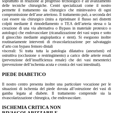
soprattutto in relazione al progresso tecnologico e all’avanzamento
delle tecniche chirurgiche. Centri specializzati come il nostro
permette il trattamento sia chirurgico che mininvasivo di ogni
compromissione dell’asse arterioso. Il trattamento può, a seconda dei
casi essere sia chirurgico (mira a ripristinare il flusso nei distretti
colpiti mediante il rimodellamento o TEA dell’arteria stessa o la
creazione di una via alternativa o Bypass in materiale protesico o
autologo) che endovascolare (ricanalizzazione dei vasi sopra e sotto
il ginocchio mediante angioplastica e stent). Si eseguono inoltre
routinariamente interventi di rivascolarizzazione per salvataggio
d’arto con bypass femoro distali
viscerali: Si tratta tutta la patologia dilatativa (aneurismi) ed
ostruttiva (occlusione o restringimento) a carico delle arterie renali
(prevenzione dell’insufficienza renale) che dei vasi mesenterici
(prevenzione dell’ischemia acuta e cronica dei vasi intestinali).
PIEDE DIABETICO
Il nostro centro presenta inoltre una particolare vocazione per le
situazioni di ischemia del piede dovuta all’ostruzione dei vasi di
gamba legata al diabete. Il trattamento comprende sia la
rivascolarizzazione chirurgica, che endovascolare.
ISCHEMIA CRITICA NON
RIVASCOLARIZZABILE