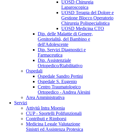
UOSD Chirurgia
Laparoscopica
UOSD Terapia del Dolore e
Gestione Blocco Operatorio
Chirurgia Polispecialistica
UOSD Medicina CTO
Dip. delle Malattie di Genere,
Genitorialità, del Bambino e
dell'Adolescente
Dip. Servizi Diagnostici e
Farmaceutica
Dip. Assistenziale
Ortopedico/Riabilitativo
Ospedali
Ospedale Sandro Pertini
Ospedale S. Eugenio
Centro Traumatologico
Ortopedico - Andrea Alesini
Area Amministrativa
Servizi
Attività Intra Moenia
CUP - Sportelli Polifunzionali
Contributi e Rimborsi
Medicina Legale Valutazione
Sinistri ed Assistenza Protesica