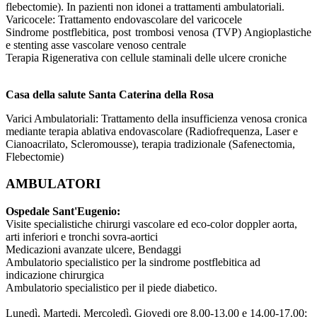
flebectomie). In pazienti non idonei a trattamenti ambulatoriali.
Varicocele: Trattamento endovascolare del varicocele
Sindrome postflebitica, post trombosi venosa (TVP) Angioplastiche
e stenting asse vascolare venoso centrale
Terapia Rigenerativa con cellule staminali delle ulcere croniche
Casa della salute Santa Caterina della Rosa
Varici Ambulatoriali: Trattamento della insufficienza venosa cronica
mediante terapia ablativa endovascolare (Radiofrequenza, Laser e
Cianoacrilato, Scleromousse), terapia tradizionale (Safenectomia,
Flebectomie)
AMBULATORI
Ospedale Sant'Eugenio:
Visite specialistiche chirurgi vascolare ed eco-color doppler aorta,
arti inferiori e tronchi sovra-aortici
Medicazioni avanzate ulcere, Bendaggi
Ambulatorio specialistico per la sindrome postflebitica ad
indicazione chirurgica
Ambulatorio specialistico per il piede diabetico.
Lunedì, Martedi, Mercoledì, Giovedi ore 8.00-13.00 e 14.00-17.00;