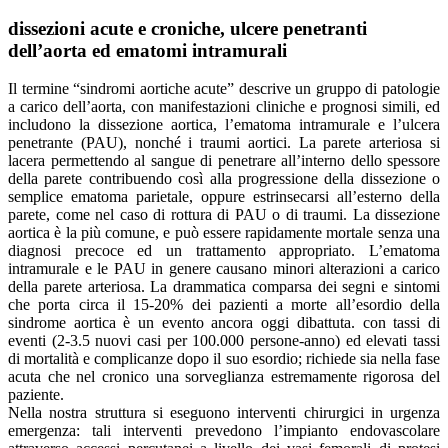
dissezioni acute e croniche, ulcere penetranti
dell’aorta ed ematomi intramurali
Il termine “sindromi aortiche acute” descrive un gruppo di patologie
a carico dell’aorta, con manifestazioni cliniche e prognosi simili, ed
includono la dissezione aortica, l’ematoma intramurale e l’ulcera
penetrante (PAU), nonché i traumi aortici. La parete arteriosa si
lacera permettendo al sangue di penetrare all’interno dello spessore
della parete contribuendo così alla progressione della dissezione o
semplice ematoma parietale, oppure estrinsecarsi all’esterno della
parete, come nel caso di rottura di PAU o di traumi. La dissezione
aortica è la più comune, e può essere rapidamente mortale senza una
diagnosi precoce ed un trattamento appropriato. L’ematoma
intramurale e le PAU in genere causano minori alterazioni a carico
della parete arteriosa. La drammatica comparsa dei segni e sintomi
che porta circa il 15-20% dei pazienti a morte all’esordio della
sindrome aortica è un evento ancora oggi dibattuta. con tassi di
eventi (2-3.5 nuovi casi per 100.000 persone-anno) ed elevati tassi
di mortalità e complicanze dopo il suo esordio; richiede sia nella fase
acuta che nel cronico una sorveglianza estremamente rigorosa del
paziente.
Nella nostra struttura si eseguono interventi chirurgici in urgenza
emergenza: tali interventi prevedono l’impianto endovascolare