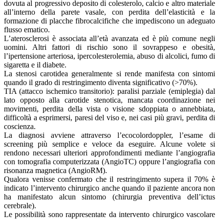
dovuta al progressivo deposito di colesterolo, calcio e altro materiale
all’interno della parete vasale, con perdita dell’elasticità e la
formazione di placche fibrocalcifiche che impediscono un adeguato
flusso ematico.
L’aterosclerosi è associata all’età avanzata ed è più comune negli
uomini. Altri fattori di rischio sono il sovrappeso e obesità,
l’ipertensione arteriosa, ipercolesterolemia, abuso di alcolici, fumo di
sigaretta e il diabete.
La stenosi carotidea generalmente si rende manifesta con sintomi
quando il grado di restringimento diventa significativo (>70%).
TIA (attacco ischemico transitorio): paralisi parziale (emiplegia) dal
lato opposto alla carotide stenotica, mancata coordinazione nei
movimenti, perdita della vista o visione sdoppiata o annebbiata,
difficoltà a esprimersi, paresi del viso e, nei casi più gravi, perdita di
coscienza.
La diagnosi avviene attraverso l’ecocolordoppler, l’esame di
screening più semplice e veloce da eseguire. Alcune volete si
rendono necessari ulteriori approfondimenti mediante l’angiografia
con tomografia computerizzata (AngioTC) oppure l’angiografia con
risonanza magnetica (AngioRM).
Qualora venisse confermato che il restringimento supera il 70% è
indicato l’intervento chirurgico anche quando il paziente ancora non
ha manifestato alcun sintomo (chirurgia preventiva dell’ictus
cerebrale).
Le possibilità sono rappresentate da intervento chirurgico vascolare