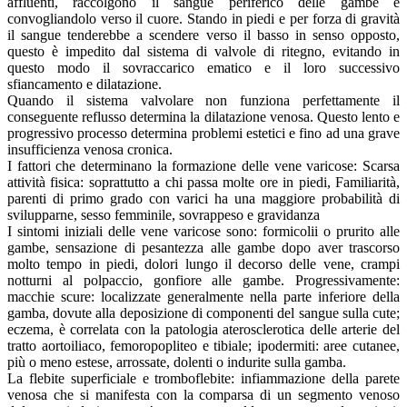
affluenti, raccolgono il sangue periferico delle gambe e
convogliandolo verso il cuore. Stando in piedi e per forza di gravità
il sangue tenderebbe a scendere verso il basso in senso opposto,
questo è impedito dal sistema di valvole di ritegno, evitando in
questo modo il sovraccarico ematico e il loro successivo
sfiancamento e dilatazione.
Quando il sistema valvolare non funziona perfettamente il
conseguente reflusso determina la dilatazione venosa. Questo lento e
progressivo processo determina problemi estetici e fino ad una grave
insufficienza venosa cronica.
I fattori che determinano la formazione delle vene varicose: Scarsa
attività fisica: soprattutto a chi passa molte ore in piedi, Familiarità,
parenti di primo grado con varici ha una maggiore probabilità di
svilupparne, sesso femminile, sovrappeso e gravidanza
I sintomi iniziali delle vene varicose sono: formicolii o prurito alle
gambe, sensazione di pesantezza alle gambe dopo aver trascorso
molto tempo in piedi, dolori lungo il decorso delle vene, crampi
notturni al polpaccio, gonfiore alle gambe. Progressivamente:
macchie scure: localizzate generalmente nella parte inferiore della
gamba, dovute alla deposizione di componenti del sangue sulla cute;
eczema, è correlata con la patologia aterosclerotica delle arterie del
tratto aortoiliaco, femoropopliteo e tibiale; ipodermiti: aree cutanee,
più o meno estese, arrossate, dolenti o indurite sulla gamba.
La flebite superficiale e tromboflebite: infiammazione della parete
venosa che si manifesta con la comparsa di un segmento venoso