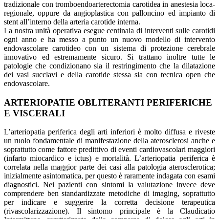
tradizionale con tromboendoarterectomia carotidea in anestesia loca-
regionale, oppure da angioplastica con palloncino ed impianto di
stent all’interno della arteria carotide interna.
La nostra unità operativa esegue centinaia di interventi sulle carotidi
ogni anno e ha messo a punto un nuovo modello di intervento
endovascolare carotideo con un sistema di protezione cerebrale
innovativo ed estremamente sicuro. Si trattano inoltre tutte le
patologie che condizionano sia il restringimento che la dilatazione
dei vasi succlavi e della carotide stessa sia con tecnica open che
endovascolare.
ARTERIOPATIE OBLITERANTI PERIFERICHE
E VISCERALI
L’arteriopatia periferica degli arti inferiori è molto diffusa e riveste
un ruolo fondamentale di manifestazione della aterosclerosi anche e
soprattutto come fattore predittivo di eventi cardiovascolari maggiori
(infarto miocardico e ictus) e mortalità. L’arteriopatia periferica è
correlata nella maggior parte dei casi alla patologia aterosclerotica;
inizialmente asintomatica, per questo è raramente indagata con esami
diagnostici. Nei pazienti con sintomi la valutazione invece deve
comprendere ben standardizzate metodiche di imaging, soprattutto
per indicare e suggerire la corretta decisione terapeutica
(rivascolarizzazione). Il sintomo principale è la Claudicatio