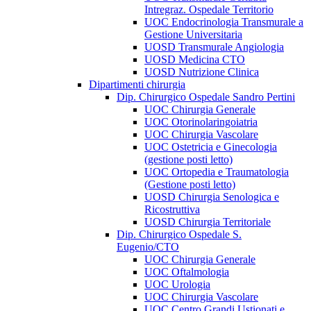
Intregraz. Ospedale Territorio
UOC Endocrinologia Transmurale a
Gestione Universitaria
UOSD Transmurale Angiologia
UOSD Medicina CTO
UOSD Nutrizione Clinica
Dipartimenti chirurgia
Dip. Chirurgico Ospedale Sandro Pertini
UOC Chirurgia Generale
UOC Otorinolaringoiatria
UOC Chirurgia Vascolare
UOC Ostetricia e Ginecologia
(gestione posti letto)
UOC Ortopedia e Traumatologia
(Gestione posti letto)
UOSD Chirurgia Senologica e
Ricostruttiva
UOSD Chirurgia Territoriale
Dip. Chirurgico Ospedale S.
Eugenio/CTO
UOC Chirurgia Generale
UOC Oftalmologia
UOC Urologia
UOC Chirurgia Vascolare
UOC Centro Grandi Ustionati e