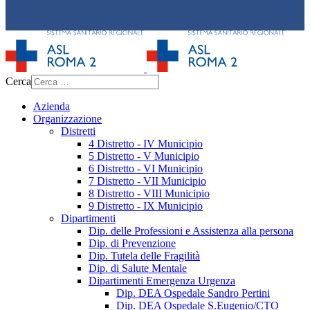
Cerca
Azienda
Organizzazione
Distretti
4 Distretto - IV Municipio
5 Distretto - V Municipio
6 Distretto - VI Municipio
7 Distretto - VII Municipio
8 Distretto - VIII Municipio
9 Distretto - IX Municipio
Dipartimenti
Dip. delle Professioni e Assistenza alla persona
Dip. di Prevenzione
Dip. Tutela delle Fragilità
Dip. di Salute Mentale
Dipartimenti Emergenza Urgenza
Dip. DEA Ospedale Sandro Pertini
Dip. DEA Ospedale S.Eugenio/CTO