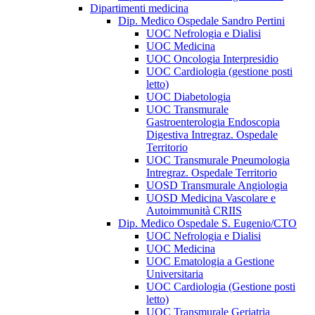
Dipartimenti medicina
Dip. Medico Ospedale Sandro Pertini
UOC Nefrologia e Dialisi
UOC Medicina
UOC Oncologia Interpresidio
UOC Cardiologia (gestione posti
letto)
UOC Diabetologia
UOC Transmurale
Gastroenterologia Endoscopia
Digestiva Intregraz. Ospedale
Territorio
UOC Transmurale Pneumologia
Intregraz. Ospedale Territorio
UOSD Transmurale Angiologia
UOSD Medicina Vascolare e
Autoimmunità CRIIS
Dip. Medico Ospedale S. Eugenio/CTO
UOC Nefrologia e Dialisi
UOC Medicina
UOC Ematologia a Gestione
Universitaria
UOC Cardiologia (Gestione posti
letto)
UOC Transmurale Geriatria