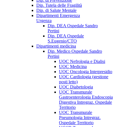
Dip. di Prevenzione
Dip. Tutela delle Fragilità
Dip. di Salute Mentale
Dipartimenti Emergenza
Urgenza
Dip. DEA Ospedale Sandro
Pertini
Dip. DEA Ospedale
S.Eugenio/CTO
Dipartimenti medicina
Dip. Medico Ospedale Sandro
Pertini
UOC Nefrologia e Dialisi
UOC Medicina
UOC Oncologia Interpresidio
UOC Cardiologia (gestione
posti letto)
UOC Diabetologia
UOC Transmurale
Gastroenterologia Endoscopia
Digestiva Intregraz. Ospedale
Territorio
UOC Transmurale
Pneumologia Intregraz.
Ospedale Territorio