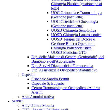
Chirurgia Plastica (gestione posti
letto)
UOC Ortopedia e Traumatologia
(Gestione posti letto)
UOC Ostetricia e Ginecologia
(Gestione posti letto)
UOSD Chirurgia Senologica
UOSD Chirurgia Laparoscopica
UOSD Terapia del Dolore e
Gestione Blocco Operatorio
Chirurgia Polispecialistica
UOSD Medicina CTO
Dip. delle Malattie di Genere, Genitorialità, del
Bambino e dell'Adolescente
Dip. Servizi Diagnostici e Farmaceutica
Dip. Assistenziale Ortopedico/Riabilitativo
Ospedali
Ospedale Sandro Pertini
Ospedale S. Eugenio
Centro Traumatologico Ortopedico - Andrea
Alesini
Area Amministrativa
Servizi
Attività Intra Moenia
CUP - Sportelli Polifunzionali