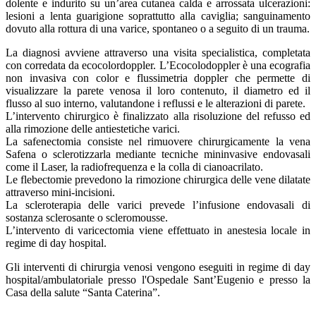
dolente e indurito su un’area cutanea calda e arrossata ulcerazioni:
lesioni a lenta guarigione soprattutto alla caviglia; sanguinamento
dovuto alla rottura di una varice, spontaneo o a seguito di un trauma.
La diagnosi avviene attraverso una visita specialistica, completata
con corredata da ecocolordoppler. L’Ecocolodoppler è una ecografia
non invasiva con color e flussimetria doppler che permette di
visualizzare la parete venosa il loro contenuto, il diametro ed il
flusso al suo interno, valutandone i reflussi e le alterazioni di parete.
L’intervento chirurgico è finalizzato alla risoluzione del refusso ed
alla rimozione delle antiestetiche varici.
La safenectomia consiste nel rimuovere chirurgicamente la vena
Safena o sclerotizzarla mediante tecniche mininvasive endovasali
come il Laser, la radiofrequenza e la colla di cianoacrilato.
Le flebectomie prevedono la rimozione chirurgica delle vene dilatate
attraverso mini-incisioni.
La scleroterapia delle varici prevede l’infusione endovasali di
sostanza sclerosante o scleromousse.
L’intervento di varicectomia viene effettuato in anestesia locale in
regime di day hospital.
Gli interventi di chirurgia venosi vengono eseguiti in regime di day
hospital/ambulatoriale presso l'Ospedale Sant’Eugenio e presso la
Casa della salute “Santa Caterina”.