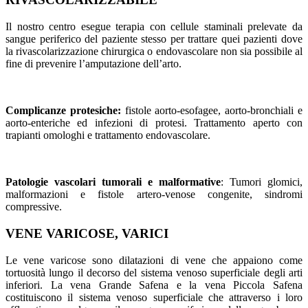
Il nostro centro esegue terapia con cellule staminali prelevate da
sangue periferico del paziente stesso per trattare quei pazienti dove
la rivascolarizzazione chirurgica o endovascolare non sia possibile al
fine di prevenire l’amputazione dell’arto.
Complicanze protesiche:
fistole aorto-esofagee, aorto-bronchiali e
aorto-enteriche ed infezioni di protesi. Trattamento aperto con
trapianti omologhi e trattamento endovascolare.
Patologie vascolari tumorali e malformative
: Tumori glomici,
malformazioni e fistole artero-venose congenite, sindromi
compressive.
VENE VARICOSE, VARICI
Le vene varicose sono dilatazioni di vene che appaiono come
tortuosità lungo il decorso del sistema venoso superficiale degli arti
inferiori. La vena Grande Safena e la vena Piccola Safena
costituiscono il sistema venoso superficiale che attraverso i loro