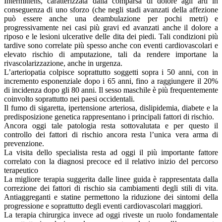
Intermittens, caratterizzata dalla comparsa di dolore agli arti in
conseguenza di uno sforzo (che negli stadi avanzati della affezione
può essere anche una deambulazione per pochi metri) e
progressivamente nei casi più gravi ed avanzati anche il dolore a
riposo e le lesioni ulcerative delle dita dei piedi. Tali condizioni più
tardive sono correlate più spesso anche con eventi cardiovascolari e
elevato rischio di amputazione, tali da rendere importane la
rivascolarizzazione, anche in urgenza.
L’arteriopatia colpisce soprattutto soggetti sopra i 50 anni, con in
incremento esponenziale dopo i 65 anni, fino a raggiungere il 20%
di incidenza dopo gli 80 anni. Il sesso maschile è più frequentemente
coinvolto soprattutto nei paesi occidentali.
Il fumo di sigaretta, ipertensione arteriosa, dislipidemia, diabete e la
predisposizione genetica rappresentano i principali fattori di rischio.
Ancora oggi tale patologia resta sottovalutata e per questo il
controllo dei fattori di rischio ancora resta l’unica vera arma di
prevenzione.
La visita dello specialista resta ad oggi il più importante fattore
correlato con la diagnosi precoce ed il relativo inizio del percorso
terapeutico
La migliore terapia suggerita dalle linee guida è rappresentata dalla
correzione dei fattori di rischio sia cambiamenti degli stili di vita.
Antiaggreganti e statine permettono la riduzione dei sintomi della
progressione e soprattutto degli eventi cardiovascolari maggiori.
La terapia chirurgica invece ad oggi riveste un ruolo fondamentale