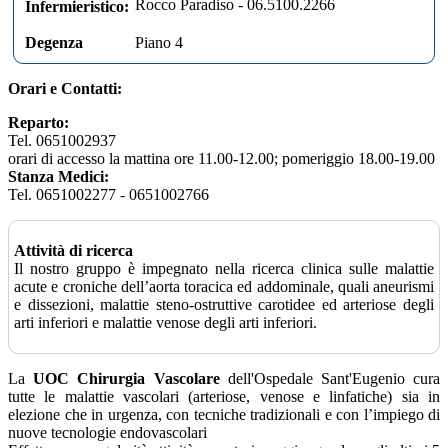
Rocco Paradiso - 06.5100.2266
Infermieristico:
Degenza
Piano 4
Orari e Contatti:
Reparto:
Tel. 0651002937
orari di accesso la mattina ore 11.00-12.00; pomeriggio 18.00-19.00
Stanza Medici:
Tel. 0651002277 - 0651002766
Attività di ricerca
Il nostro gruppo è impegnato nella ricerca clinica sulle malattie
acute e croniche dell’aorta toracica ed addominale, quali aneurismi
e dissezioni, malattie steno-ostruttive carotidee ed arteriose degli
arti inferiori e malattie venose degli arti inferiori.
La
UOC Chirurgia Vascolare
dell'Ospedale Sant'Eugenio cura
tutte le malattie vascolari (arteriose, venose e linfatiche) sia in
elezione che in urgenza, con tecniche tradizionali e con l’impiego di
nuove tecnologie endovascolari