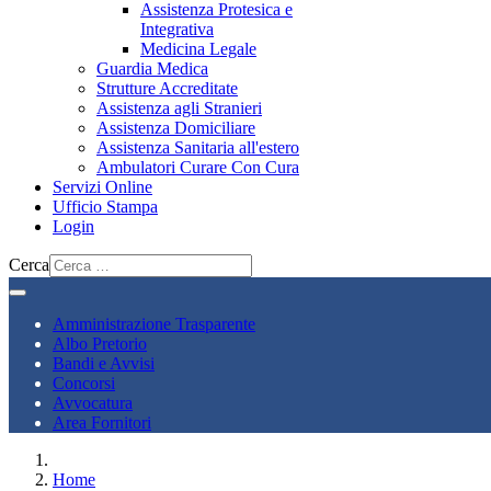
Assistenza Protesica e
Integrativa
Medicina Legale
Guardia Medica
Strutture Accreditate
Assistenza agli Stranieri
Assistenza Domiciliare
Assistenza Sanitaria all'estero
Ambulatori Curare Con Cura
Servizi Online
Ufficio Stampa
Login
Cerca
Amministrazione Trasparente
Albo Pretorio
Bandi e Avvisi
Concorsi
Avvocatura
Area Fornitori
Home