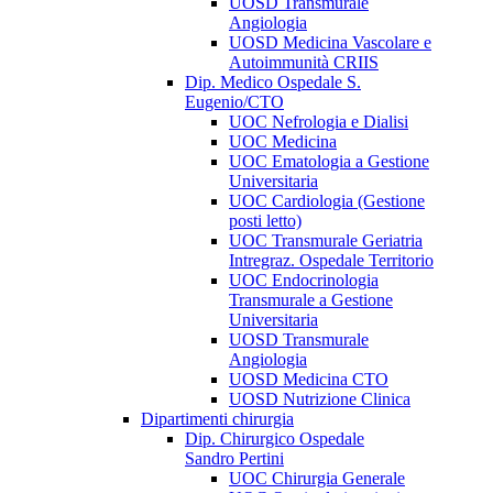
UOSD Transmurale
Angiologia
UOSD Medicina Vascolare e
Autoimmunità CRIIS
Dip. Medico Ospedale S.
Eugenio/CTO
UOC Nefrologia e Dialisi
UOC Medicina
UOC Ematologia a Gestione
Universitaria
UOC Cardiologia (Gestione
posti letto)
UOC Transmurale Geriatria
Intregraz. Ospedale Territorio
UOC Endocrinologia
Transmurale a Gestione
Universitaria
UOSD Transmurale
Angiologia
UOSD Medicina CTO
UOSD Nutrizione Clinica
Dipartimenti chirurgia
Dip. Chirurgico Ospedale
Sandro Pertini
UOC Chirurgia Generale