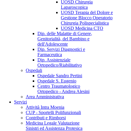
UOSD Chirurgia
Laparoscopica
UOSD Terapia del Dolore e
Gestione Blocco Operatorio
Chirurgia Polispecialistica
UOSD Medicina CTO
Dip. delle Malattie di Genere,
Genitorialità, del Bambino e
dell'Adolescente
Dip. Servizi Diagnostici e
Farmaceutica
Dip. Assistenziale
Ortopedico/Riabilitativo
Ospedali
Ospedale Sandro Pertini
Ospedale S. Eugenio
Centro Traumatologico
Ortopedico - Andrea Alesini
Area Amministrativa
Servizi
Attività Intra Moenia
CUP - Sportelli Polifunzionali
Contributi e Rimborsi
Medicina Legale Valutazione
Sinistri ed Assistenza Protesica