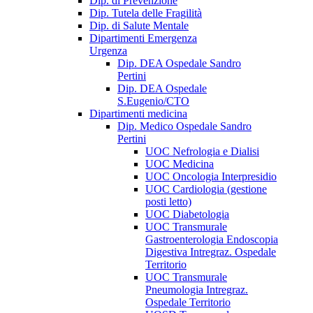
Dip. di Prevenzione
Dip. Tutela delle Fragilità
Dip. di Salute Mentale
Dipartimenti Emergenza
Urgenza
Dip. DEA Ospedale Sandro
Pertini
Dip. DEA Ospedale
S.Eugenio/CTO
Dipartimenti medicina
Dip. Medico Ospedale Sandro
Pertini
UOC Nefrologia e Dialisi
UOC Medicina
UOC Oncologia Interpresidio
UOC Cardiologia (gestione
posti letto)
UOC Diabetologia
UOC Transmurale
Gastroenterologia Endoscopia
Digestiva Intregraz. Ospedale
Territorio
UOC Transmurale
Pneumologia Intregraz.
Ospedale Territorio