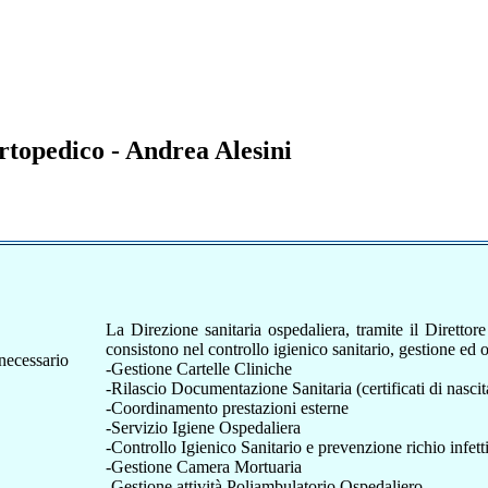
topedico - Andrea Alesini
La Direzione sanitaria ospedaliera, tramite il Direttor
consistono nel controllo igienico sanitario, gestione ed o
 necessario
-Gestione Cartelle Cliniche
-Rilascio Documentazione Sanitaria (certificati di nascit
-Coordinamento prestazioni esterne
-Servizio Igiene Ospedaliera
-Controllo Igienico Sanitario e prevenzione richio infett
-Gestione Camera Mortuaria
-Gestione attività Poliambulatorio Ospedaliero