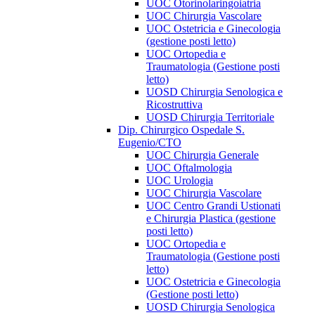
UOC Otorinolaringoiatria
UOC Chirurgia Vascolare
UOC Ostetricia e Ginecologia
(gestione posti letto)
UOC Ortopedia e
Traumatologia (Gestione posti
letto)
UOSD Chirurgia Senologica e
Ricostruttiva
UOSD Chirurgia Territoriale
Dip. Chirurgico Ospedale S.
Eugenio/CTO
UOC Chirurgia Generale
UOC Oftalmologia
UOC Urologia
UOC Chirurgia Vascolare
UOC Centro Grandi Ustionati
e Chirurgia Plastica (gestione
posti letto)
UOC Ortopedia e
Traumatologia (Gestione posti
letto)
UOC Ostetricia e Ginecologia
(Gestione posti letto)
UOSD Chirurgia Senologica