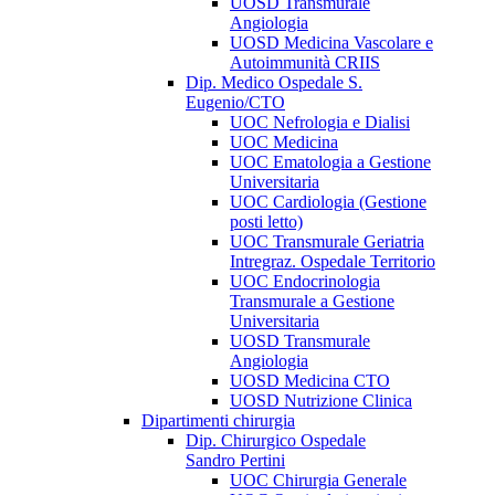
UOSD Transmurale
Angiologia
UOSD Medicina Vascolare e
Autoimmunità CRIIS
Dip. Medico Ospedale S.
Eugenio/CTO
UOC Nefrologia e Dialisi
UOC Medicina
UOC Ematologia a Gestione
Universitaria
UOC Cardiologia (Gestione
posti letto)
UOC Transmurale Geriatria
Intregraz. Ospedale Territorio
UOC Endocrinologia
Transmurale a Gestione
Universitaria
UOSD Transmurale
Angiologia
UOSD Medicina CTO
UOSD Nutrizione Clinica
Dipartimenti chirurgia
Dip. Chirurgico Ospedale
Sandro Pertini
UOC Chirurgia Generale