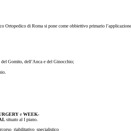
 Ortopedico di Roma si pone come obbiettivo primario l’applicazione del
a, del Gomito, dell’Anca e del Ginocchio;
hio.
URGERY
e
WEEK-
TAL
situato al I piano.
orso riabilitativo specialistico