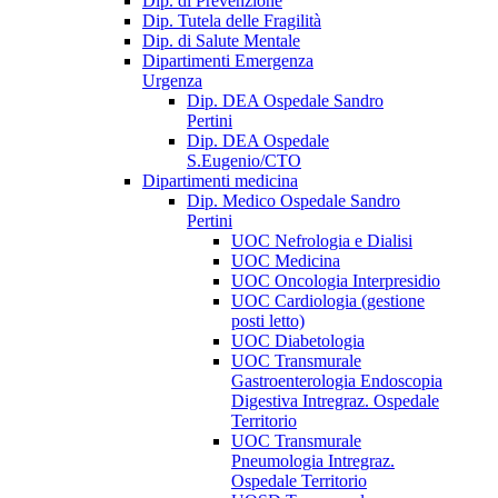
Dip. di Prevenzione
Dip. Tutela delle Fragilità
Dip. di Salute Mentale
Dipartimenti Emergenza
Urgenza
Dip. DEA Ospedale Sandro
Pertini
Dip. DEA Ospedale
S.Eugenio/CTO
Dipartimenti medicina
Dip. Medico Ospedale Sandro
Pertini
UOC Nefrologia e Dialisi
UOC Medicina
UOC Oncologia Interpresidio
UOC Cardiologia (gestione
posti letto)
UOC Diabetologia
UOC Transmurale
Gastroenterologia Endoscopia
Digestiva Intregraz. Ospedale
Territorio
UOC Transmurale
Pneumologia Intregraz.
Ospedale Territorio