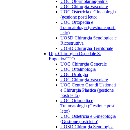
UOC Otorinolaringoiatria
UOC Chirurgia Vascolare
UOC Ostetricia e Ginecologia
(gestione posti letto)
UOC Ortopedia e
Traumatologia (Gestione posti
letto)
UOSD Chirurgia Senologica e
Ricostruttiva
UOSD Chirurgia Territoriale
Dip. Chirurgico Ospedale S.
Eugenio/CTO
UOC Chirurgia Generale
UOC Oftalmologia
UOC Urologia
UOC Chirurgia Vascolare
UOC Centro Grandi Ustionati
e Chirurgia Plastica (gestione
posti letto)
UOC Ortopedia e
Traumatologia (Gestione posti
letto)
UOC Ostetricia e Ginecologia
(Gestione posti letto)
UOSD Chirurgia Senologica