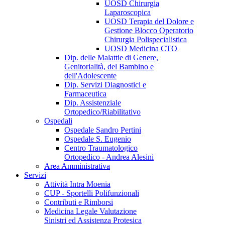
UOSD Chirurgia
Laparoscopica
UOSD Terapia del Dolore e
Gestione Blocco Operatorio
Chirurgia Polispecialistica
UOSD Medicina CTO
Dip. delle Malattie di Genere,
Genitorialità, del Bambino e
dell'Adolescente
Dip. Servizi Diagnostici e
Farmaceutica
Dip. Assistenziale
Ortopedico/Riabilitativo
Ospedali
Ospedale Sandro Pertini
Ospedale S. Eugenio
Centro Traumatologico
Ortopedico - Andrea Alesini
Area Amministrativa
Servizi
Attività Intra Moenia
CUP - Sportelli Polifunzionali
Contributi e Rimborsi
Medicina Legale Valutazione
Sinistri ed Assistenza Protesica