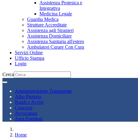
Assistenza Protesica e
Integrativa
Medicina Legale
Guardia Medica
Strutture Accreditate
Assistenza agli Stranieri
Assistenza Domiciliare
Assistenza Sanitaria all'estero
Ambulatori Curare Con Cura
Servizi Online
Ufficio Stampa
Login
Cerca
Amministrazione Trasparente
Albo Pretorio
Bandi e Avvisi
Concorsi
Avvocatura
Area Fornitori
Home