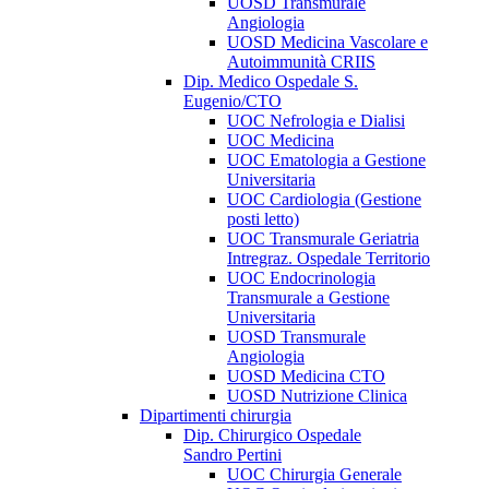
UOSD Transmurale
Angiologia
UOSD Medicina Vascolare e
Autoimmunità CRIIS
Dip. Medico Ospedale S.
Eugenio/CTO
UOC Nefrologia e Dialisi
UOC Medicina
UOC Ematologia a Gestione
Universitaria
UOC Cardiologia (Gestione
posti letto)
UOC Transmurale Geriatria
Intregraz. Ospedale Territorio
UOC Endocrinologia
Transmurale a Gestione
Universitaria
UOSD Transmurale
Angiologia
UOSD Medicina CTO
UOSD Nutrizione Clinica
Dipartimenti chirurgia
Dip. Chirurgico Ospedale
Sandro Pertini
UOC Chirurgia Generale