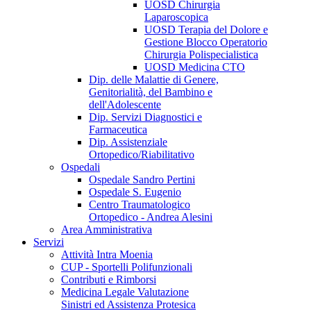
UOSD Chirurgia
Laparoscopica
UOSD Terapia del Dolore e
Gestione Blocco Operatorio
Chirurgia Polispecialistica
UOSD Medicina CTO
Dip. delle Malattie di Genere,
Genitorialità, del Bambino e
dell'Adolescente
Dip. Servizi Diagnostici e
Farmaceutica
Dip. Assistenziale
Ortopedico/Riabilitativo
Ospedali
Ospedale Sandro Pertini
Ospedale S. Eugenio
Centro Traumatologico
Ortopedico - Andrea Alesini
Area Amministrativa
Servizi
Attività Intra Moenia
CUP - Sportelli Polifunzionali
Contributi e Rimborsi
Medicina Legale Valutazione
Sinistri ed Assistenza Protesica