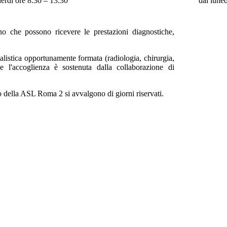
nerdì ore 8.30 – 13.30
dal luned
no che possono ricevere le prestazioni diagnostiche,
ialistica opportunamente formata (radiologia, chirurgia,
e) e l'accoglienza è sostenuta dalla collaborazione di
della ASL Roma 2 si avvalgono di giorni riservati.