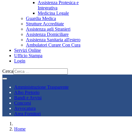
Assistenza Protesica e
Integrativa
Medicina Legale
Guardia Medica
Strutture Accreditate
Assistenza agli Stranieri
Assistenza Domiciliare
Assistenza Sanitaria all'estero
Ambulatori Curare Con Cura
Servizi Online
Ufficio Stampa
Login
Cerca
Amministrazione Trasparente
Albo Pretorio
Bandi e Avvisi
Concorsi
Avvocatura
Area Fornitori
Home