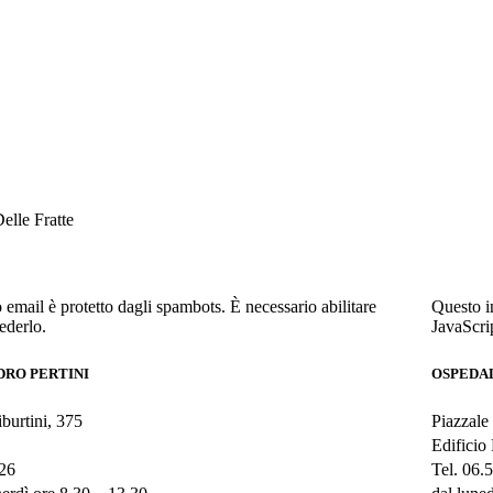
elle Fratte
 email è protetto dagli spambots. È necessario abilitare
Questo in
ederlo.
JavaScri
DRO PERTINI
OSPEDA
burtini, 375
Piazzale
Edificio
426
Tel. 06.