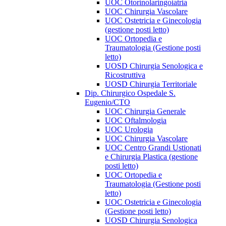
UOC Otorinolaringoiatria
UOC Chirurgia Vascolare
UOC Ostetricia e Ginecologia
(gestione posti letto)
UOC Ortopedia e
Traumatologia (Gestione posti
letto)
UOSD Chirurgia Senologica e
Ricostruttiva
UOSD Chirurgia Territoriale
Dip. Chirurgico Ospedale S.
Eugenio/CTO
UOC Chirurgia Generale
UOC Oftalmologia
UOC Urologia
UOC Chirurgia Vascolare
UOC Centro Grandi Ustionati
e Chirurgia Plastica (gestione
posti letto)
UOC Ortopedia e
Traumatologia (Gestione posti
letto)
UOC Ostetricia e Ginecologia
(Gestione posti letto)
UOSD Chirurgia Senologica