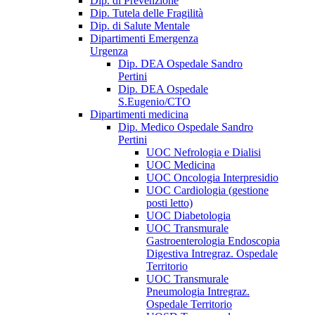
Dip. di Prevenzione
Dip. Tutela delle Fragilità
Dip. di Salute Mentale
Dipartimenti Emergenza
Urgenza
Dip. DEA Ospedale Sandro
Pertini
Dip. DEA Ospedale
S.Eugenio/CTO
Dipartimenti medicina
Dip. Medico Ospedale Sandro
Pertini
UOC Nefrologia e Dialisi
UOC Medicina
UOC Oncologia Interpresidio
UOC Cardiologia (gestione
posti letto)
UOC Diabetologia
UOC Transmurale
Gastroenterologia Endoscopia
Digestiva Intregraz. Ospedale
Territorio
UOC Transmurale
Pneumologia Intregraz.
Ospedale Territorio