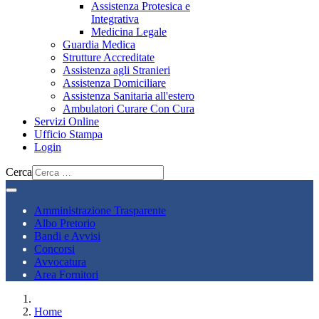
Assistenza Protesica e
Integrativa
Medicina Legale
Guardia Medica
Strutture Accreditate
Assistenza agli Stranieri
Assistenza Domiciliare
Assistenza Sanitaria all'estero
Ambulatori Curare Con Cura
Servizi Online
Ufficio Stampa
Login
Cerca
Amministrazione Trasparente
Albo Pretorio
Bandi e Avvisi
Concorsi
Avvocatura
Area Fornitori
Home