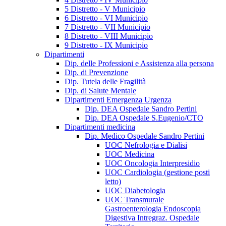
5 Distretto - V Municipio
6 Distretto - VI Municipio
7 Distretto - VII Municipio
8 Distretto - VIII Municipio
9 Distretto - IX Municipio
Dipartimenti
Dip. delle Professioni e Assistenza alla persona
Dip. di Prevenzione
Dip. Tutela delle Fragilità
Dip. di Salute Mentale
Dipartimenti Emergenza Urgenza
Dip. DEA Ospedale Sandro Pertini
Dip. DEA Ospedale S.Eugenio/CTO
Dipartimenti medicina
Dip. Medico Ospedale Sandro Pertini
UOC Nefrologia e Dialisi
UOC Medicina
UOC Oncologia Interpresidio
UOC Cardiologia (gestione posti
letto)
UOC Diabetologia
UOC Transmurale
Gastroenterologia Endoscopia
Digestiva Intregraz. Ospedale