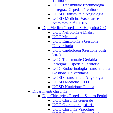
Territorio
UOC Transmurale Pneumologia
Intregraz. Ospedale Territorio
UOSD Transmurale Angiologia
UOSD Medicina Vascolare e
Autoimmunità CRIIS
Dip. Medico Ospedale S. Eugenio/CTO
UOC Nefrologia e Dialisi
UOC Medicina
UOC Ematologia a Gestione
Universitaria
UOC Cardiologia (Gestione posti
letto)
UOC Transmurale Geriatria
Intregraz. Ospedale Territorio
UOC Endocrinologia Transmurale a
Gestione Universitaria
UOSD Transmurale Angiologia
UOSD Medicina CTO
UOSD Nutrizione Clinica
Dipartimenti chirurgia
Dip. Chirurgico Ospedale Sandro Pertini
UOC Chirurgia Generale
UOC Otorinolaringoiatria
UOC Chirurgia Vascolare