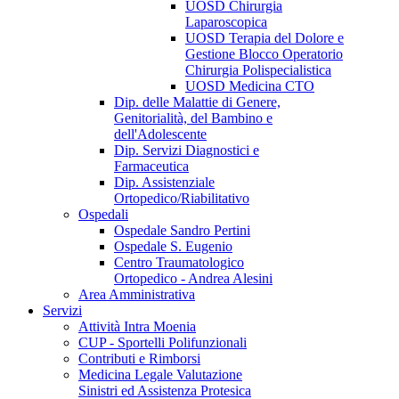
UOSD Chirurgia
Laparoscopica
UOSD Terapia del Dolore e
Gestione Blocco Operatorio
Chirurgia Polispecialistica
UOSD Medicina CTO
Dip. delle Malattie di Genere,
Genitorialità, del Bambino e
dell'Adolescente
Dip. Servizi Diagnostici e
Farmaceutica
Dip. Assistenziale
Ortopedico/Riabilitativo
Ospedali
Ospedale Sandro Pertini
Ospedale S. Eugenio
Centro Traumatologico
Ortopedico - Andrea Alesini
Area Amministrativa
Servizi
Attività Intra Moenia
CUP - Sportelli Polifunzionali
Contributi e Rimborsi
Medicina Legale Valutazione
Sinistri ed Assistenza Protesica