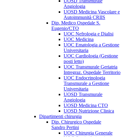
UOSD Transmurale
Angiologia
UOSD Medicina Vascolare e
Autoimmunità CRIIS
Dip. Medico Ospedale S.
Eugenio/CTO
UOC Nefrologia e Dialisi
UOC Medicina
UOC Ematologia a Gestione
Universitaria
UOC Cardiologia (Gestione
posti letto)
UOC Transmurale Geriatria
Intregraz. Ospedale Territorio
UOC Endocrinologia
Transmurale a Gestione
Universitaria
UOSD Transmurale
Angiologia
UOSD Medicina CTO
UOSD Nutrizione Clinica
Dipartimenti chirurgia
Dip. Chirurgico Ospedale
Sandro Pertini
UOC Chirurgia Generale