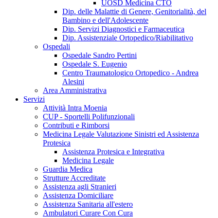
UOSD Medicina CTO
Dip. delle Malattie di Genere, Genitorialità, del
Bambino e dell'Adolescente
Dip. Servizi Diagnostici e Farmaceutica
Dip. Assistenziale Ortopedico/Riabilitativo
Ospedali
Ospedale Sandro Pertini
Ospedale S. Eugenio
Centro Traumatologico Ortopedico - Andrea
Alesini
Area Amministrativa
Servizi
Attività Intra Moenia
CUP - Sportelli Polifunzionali
Contributi e Rimborsi
Medicina Legale Valutazione Sinistri ed Assistenza
Protesica
Assistenza Protesica e Integrativa
Medicina Legale
Guardia Medica
Strutture Accreditate
Assistenza agli Stranieri
Assistenza Domiciliare
Assistenza Sanitaria all'estero
Ambulatori Curare Con Cura