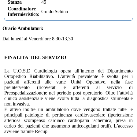
Stanza
45
Coordinatore
Guido Schina
Infermieristico:
Orario Ambulatori:
Dal lunedì al Venerdì ore 8,30-13,30
FINALITA' DEL SERVIZIO
La U.O.S.D Cardiologia opera all’interno del Dipartimento
Ortopedico Riabilitativo. L’attività prevalente è svolta per i
pazienti afferenti alle varie Unità Operative, nella fase
preintervento (ricoverati e afferenti al servizio di
Preospedalizzazione)e nel periodo post operatorio. Oltre l’attività
clinico assistenziale viene svolta tutta la diagnostica strumentale
non invasiva.
E attivo inoltre un ambulatorio dove vengono trattate tutte le
principali patologie di pertinenza cardiovascolare (ipertensione
arteriosa scompenso cardiaco cardiopatia ischemica, presa in
carico dei pazienti che assumono anticoagulanti orali). L’accesso
avviene tramite Recup.