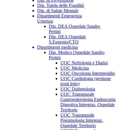
Dip. di Prevenzione
Dip. Tutela delle Fragilità
Dip. di Salute Mentale
Dipartimenti Emergenza
Urgenza
Dip. DEA Ospedale Sandro
Pertini
Dip. DEA Ospedale
S.Eugenio/CTO
Dipartimenti medicina
Dip. Medico Ospedale Sandro
Pertini
UOC Nefrologia e Dialisi
UOC Medicina
UOC Oncologia Interpresidio
UOC Cardiologia (gestione
posti letto)
UOC Diabetologia
UOC Transmurale
Gastroenterologia Endoscopia
Digestiva Intregraz. Ospedale
Territorio
UOC Transmurale
Pneumologia Intregraz.
Ospedale Territorio