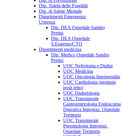
Dip. di Prevenzione
Dip. Tutela delle Fragilità
Dip. di Salute Mentale
Dipartimenti Emergenza
Urgenza
Dip. DEA Ospedale Sandro
Pertini
Dip. DEA Ospedale
S.Eugenio/CTO
Dipartimenti medicina
Dip. Medico Ospedale Sandro
Pertini
UOC Nefrologia e Dialisi
UOC Medicina
UOC Oncologia Interpresidio
UOC Cardiologia (gestione
posti letto)
UOC Diabetologia
UOC Transmurale
Gastroenterologia Endoscopia
Digestiva Intregraz. Ospedale
Territorio
UOC Transmurale
Pneumologia Intregraz.
Ospedale Territorio