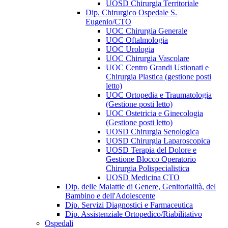
UOSD Chirurgia Territoriale
Dip. Chirurgico Ospedale S.
Eugenio/CTO
UOC Chirurgia Generale
UOC Oftalmologia
UOC Urologia
UOC Chirurgia Vascolare
UOC Centro Grandi Ustionati e
Chirurgia Plastica (gestione posti
letto)
UOC Ortopedia e Traumatologia
(Gestione posti letto)
UOC Ostetricia e Ginecologia
(Gestione posti letto)
UOSD Chirurgia Senologica
UOSD Chirurgia Laparoscopica
UOSD Terapia del Dolore e
Gestione Blocco Operatorio
Chirurgia Polispecialistica
UOSD Medicina CTO
Dip. delle Malattie di Genere, Genitorialità, del
Bambino e dell'Adolescente
Dip. Servizi Diagnostici e Farmaceutica
Dip. Assistenziale Ortopedico/Riabilitativo
Ospedali