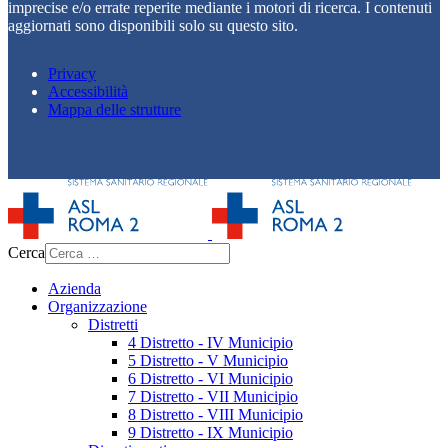
imprecise e/o errate reperite mediante i motori di ricerca. I contenuti
aggiornati sono disponibili solo su questo sito.
Privacy
Accessibilità
Mappa delle strutture
Cerca
Azienda
Organizzazione
Distretti
4 Distretto - IV Municipio
5 Distretto - V Municipio
6 Distretto - VI Municipio
7 Distretto - VII Municipio
8 Distretto - VIII Municipio
9 Distretto - IX Municipio