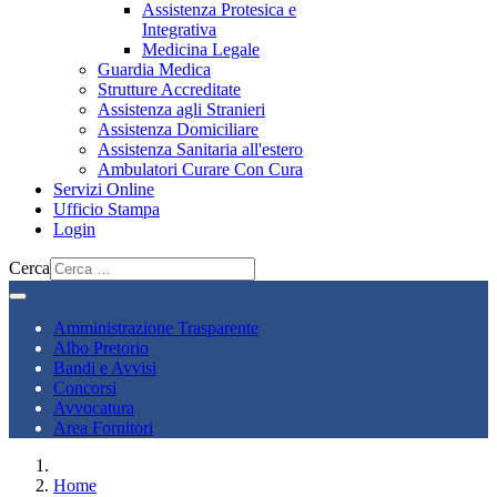
Assistenza Protesica e
Integrativa
Medicina Legale
Guardia Medica
Strutture Accreditate
Assistenza agli Stranieri
Assistenza Domiciliare
Assistenza Sanitaria all'estero
Ambulatori Curare Con Cura
Servizi Online
Ufficio Stampa
Login
Cerca
Amministrazione Trasparente
Albo Pretorio
Bandi e Avvisi
Concorsi
Avvocatura
Area Fornitori
Home