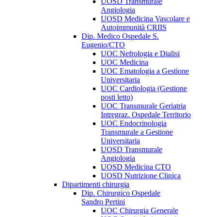
UOSD Transmurale
Angiologia
UOSD Medicina Vascolare e
Autoimmunità CRIIS
Dip. Medico Ospedale S.
Eugenio/CTO
UOC Nefrologia e Dialisi
UOC Medicina
UOC Ematologia a Gestione
Universitaria
UOC Cardiologia (Gestione
posti letto)
UOC Transmurale Geriatria
Intregraz. Ospedale Territorio
UOC Endocrinologia
Transmurale a Gestione
Universitaria
UOSD Transmurale
Angiologia
UOSD Medicina CTO
UOSD Nutrizione Clinica
Dipartimenti chirurgia
Dip. Chirurgico Ospedale
Sandro Pertini
UOC Chirurgia Generale