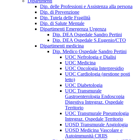
Dipartimenti
Dip. delle Professioni e Assistenza alla persona
Dip. di Prevenzione
Dip. Tutela delle Fragilità
Dip. di Salute Mentale
Dipartimenti Emergenza Urgenza
Dip. DEA Ospedale Sandro Pertini
Dip. DEA Ospedale S.Eugenio/CTO
Dipartimenti medicina
Dip. Medico Ospedale Sandro Pertini
UOC Nefrologia e Dialisi
UOC Medicina
UOC Oncologia Interpresidio
UOC Cardiologia (gestione posti
letto)
UOC Diabetologia
UOC Transmurale
Gastroenterologia Endoscopia
Digestiva Intregraz. Ospedale
Territorio
UOC Transmurale Pneumologia
Intregraz. Ospedale Territorio
UOSD Transmurale Angiologia
UOSD Medicina Vascolare e
Autoimmunità CRIIS