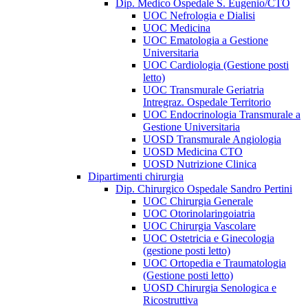
Dip. Medico Ospedale S. Eugenio/CTO
UOC Nefrologia e Dialisi
UOC Medicina
UOC Ematologia a Gestione
Universitaria
UOC Cardiologia (Gestione posti
letto)
UOC Transmurale Geriatria
Intregraz. Ospedale Territorio
UOC Endocrinologia Transmurale a
Gestione Universitaria
UOSD Transmurale Angiologia
UOSD Medicina CTO
UOSD Nutrizione Clinica
Dipartimenti chirurgia
Dip. Chirurgico Ospedale Sandro Pertini
UOC Chirurgia Generale
UOC Otorinolaringoiatria
UOC Chirurgia Vascolare
UOC Ostetricia e Ginecologia
(gestione posti letto)
UOC Ortopedia e Traumatologia
(Gestione posti letto)
UOSD Chirurgia Senologica e
Ricostruttiva