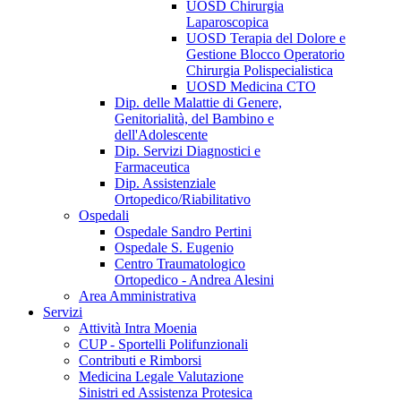
UOSD Chirurgia
Laparoscopica
UOSD Terapia del Dolore e
Gestione Blocco Operatorio
Chirurgia Polispecialistica
UOSD Medicina CTO
Dip. delle Malattie di Genere,
Genitorialità, del Bambino e
dell'Adolescente
Dip. Servizi Diagnostici e
Farmaceutica
Dip. Assistenziale
Ortopedico/Riabilitativo
Ospedali
Ospedale Sandro Pertini
Ospedale S. Eugenio
Centro Traumatologico
Ortopedico - Andrea Alesini
Area Amministrativa
Servizi
Attività Intra Moenia
CUP - Sportelli Polifunzionali
Contributi e Rimborsi
Medicina Legale Valutazione
Sinistri ed Assistenza Protesica