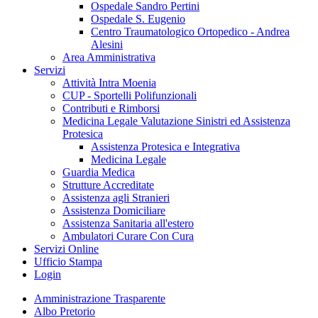
Ospedale Sandro Pertini
Ospedale S. Eugenio
Centro Traumatologico Ortopedico - Andrea
Alesini
Area Amministrativa
Servizi
Attività Intra Moenia
CUP - Sportelli Polifunzionali
Contributi e Rimborsi
Medicina Legale Valutazione Sinistri ed Assistenza
Protesica
Assistenza Protesica e Integrativa
Medicina Legale
Guardia Medica
Strutture Accreditate
Assistenza agli Stranieri
Assistenza Domiciliare
Assistenza Sanitaria all'estero
Ambulatori Curare Con Cura
Servizi Online
Ufficio Stampa
Login
Amministrazione Trasparente
Albo Pretorio