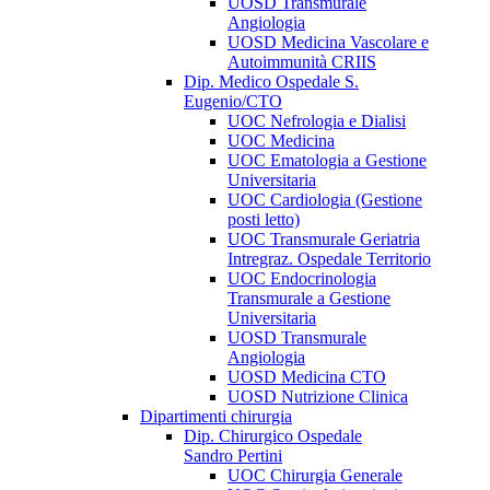
UOSD Transmurale
Angiologia
UOSD Medicina Vascolare e
Autoimmunità CRIIS
Dip. Medico Ospedale S.
Eugenio/CTO
UOC Nefrologia e Dialisi
UOC Medicina
UOC Ematologia a Gestione
Universitaria
UOC Cardiologia (Gestione
posti letto)
UOC Transmurale Geriatria
Intregraz. Ospedale Territorio
UOC Endocrinologia
Transmurale a Gestione
Universitaria
UOSD Transmurale
Angiologia
UOSD Medicina CTO
UOSD Nutrizione Clinica
Dipartimenti chirurgia
Dip. Chirurgico Ospedale
Sandro Pertini
UOC Chirurgia Generale