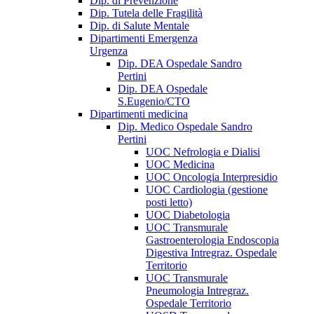
Dip. di Prevenzione
Dip. Tutela delle Fragilità
Dip. di Salute Mentale
Dipartimenti Emergenza
Urgenza
Dip. DEA Ospedale Sandro
Pertini
Dip. DEA Ospedale
S.Eugenio/CTO
Dipartimenti medicina
Dip. Medico Ospedale Sandro
Pertini
UOC Nefrologia e Dialisi
UOC Medicina
UOC Oncologia Interpresidio
UOC Cardiologia (gestione
posti letto)
UOC Diabetologia
UOC Transmurale
Gastroenterologia Endoscopia
Digestiva Intregraz. Ospedale
Territorio
UOC Transmurale
Pneumologia Intregraz.
Ospedale Territorio