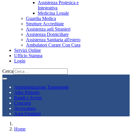
Assistenza Protesica e
Integrativa
Medicina Legale
Guardia Medica
Strutture Accreditate
Assistenza agli Stranieri
Assistenza Domiciliare
Assistenza Sanitaria all'estero
Ambulatori Curare Con Cura
Servizi Online
Ufficio Stampa
Login
Cerca
Amministrazione Trasparente
Albo Pretorio
Bandi e Avvisi
Concorsi
Avvocatura
Area Fornitori
Home