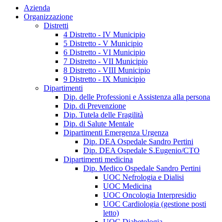
Azienda
Organizzazione
Distretti
4 Distretto - IV Municipio
5 Distretto - V Municipio
6 Distretto - VI Municipio
7 Distretto - VII Municipio
8 Distretto - VIII Municipio
9 Distretto - IX Municipio
Dipartimenti
Dip. delle Professioni e Assistenza alla persona
Dip. di Prevenzione
Dip. Tutela delle Fragilità
Dip. di Salute Mentale
Dipartimenti Emergenza Urgenza
Dip. DEA Ospedale Sandro Pertini
Dip. DEA Ospedale S.Eugenio/CTO
Dipartimenti medicina
Dip. Medico Ospedale Sandro Pertini
UOC Nefrologia e Dialisi
UOC Medicina
UOC Oncologia Interpresidio
UOC Cardiologia (gestione posti
letto)
UOC Diabetologia