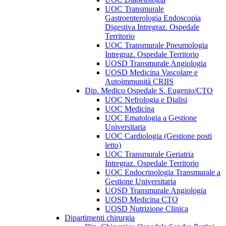
UOC Transmurale
Gastroenterologia Endoscopia
Digestiva Intregraz. Ospedale
Territorio
UOC Transmurale Pneumologia
Intregraz. Ospedale Territorio
UOSD Transmurale Angiologia
UOSD Medicina Vascolare e
Autoimmunità CRIIS
Dip. Medico Ospedale S. Eugenio/CTO
UOC Nefrologia e Dialisi
UOC Medicina
UOC Ematologia a Gestione
Universitaria
UOC Cardiologia (Gestione posti
letto)
UOC Transmurale Geriatria
Intregraz. Ospedale Territorio
UOC Endocrinologia Transmurale a
Gestione Universitaria
UOSD Transmurale Angiologia
UOSD Medicina CTO
UOSD Nutrizione Clinica
Dipartimenti chirurgia