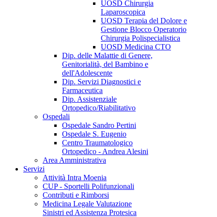
UOSD Chirurgia
Laparoscopica
UOSD Terapia del Dolore e
Gestione Blocco Operatorio
Chirurgia Polispecialistica
UOSD Medicina CTO
Dip. delle Malattie di Genere,
Genitorialità, del Bambino e
dell'Adolescente
Dip. Servizi Diagnostici e
Farmaceutica
Dip. Assistenziale
Ortopedico/Riabilitativo
Ospedali
Ospedale Sandro Pertini
Ospedale S. Eugenio
Centro Traumatologico
Ortopedico - Andrea Alesini
Area Amministrativa
Servizi
Attività Intra Moenia
CUP - Sportelli Polifunzionali
Contributi e Rimborsi
Medicina Legale Valutazione
Sinistri ed Assistenza Protesica