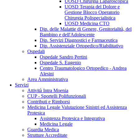
UOSD Chirurgia Laparoscopica
UOSD Terapia del Dolore e
Gestione Blocco Operatorio
Chirurgia Polispecialistica
UOSD Medicina CTO
Dip. delle Malattie di Genere, Genitorialità, del
Bambino e dell'Adolescente
Dip. Servizi Diagnostici e Farmaceutica
Dip. Assistenziale Ortopedico/Riabilitativo
Ospedali
Ospedale Sandro Pertini
Ospedale S. Eugenio
Centro Traumatologico Ortopedico - Andrea
Alesini
Area Amministrativa
Servizi
Attività Intra Moenia
CUP - Sportelli Polifunzionali
Contributi e Rimborsi
Medicina Legale Valutazione Sinistri ed Assistenza
Protesica
Assistenza Protesica e Integrativa
Medicina Legale
Guardia Medica
Strutture Accreditate