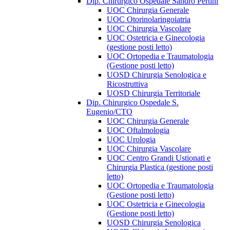
Dip. Chirurgico Ospedale Sandro Pertini
UOC Chirurgia Generale
UOC Otorinolaringoiatria
UOC Chirurgia Vascolare
UOC Ostetricia e Ginecologia
(gestione posti letto)
UOC Ortopedia e Traumatologia
(Gestione posti letto)
UOSD Chirurgia Senologica e
Ricostruttiva
UOSD Chirurgia Territoriale
Dip. Chirurgico Ospedale S.
Eugenio/CTO
UOC Chirurgia Generale
UOC Oftalmologia
UOC Urologia
UOC Chirurgia Vascolare
UOC Centro Grandi Ustionati e
Chirurgia Plastica (gestione posti
letto)
UOC Ortopedia e Traumatologia
(Gestione posti letto)
UOC Ostetricia e Ginecologia
(Gestione posti letto)
UOSD Chirurgia Senologica