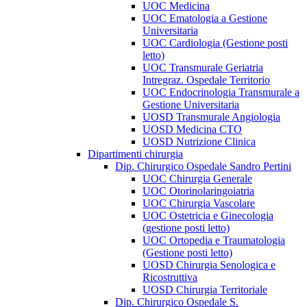
UOC Medicina
UOC Ematologia a Gestione
Universitaria
UOC Cardiologia (Gestione posti
letto)
UOC Transmurale Geriatria
Intregraz. Ospedale Territorio
UOC Endocrinologia Transmurale a
Gestione Universitaria
UOSD Transmurale Angiologia
UOSD Medicina CTO
UOSD Nutrizione Clinica
Dipartimenti chirurgia
Dip. Chirurgico Ospedale Sandro Pertini
UOC Chirurgia Generale
UOC Otorinolaringoiatria
UOC Chirurgia Vascolare
UOC Ostetricia e Ginecologia
(gestione posti letto)
UOC Ortopedia e Traumatologia
(Gestione posti letto)
UOSD Chirurgia Senologica e
Ricostruttiva
UOSD Chirurgia Territoriale
Dip. Chirurgico Ospedale S.