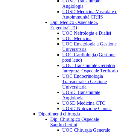
UOSD Transmurale
Angiologia
UOSD Medicina Vascolare e
Autoimmunità CRIIS
Dip. Medico Ospedale S.
Eugenio/CTO
UOC Nefrologia e Dialisi
UOC Medicina
UOC Ematologia a Gestione
Universitaria
UOC Cardiologia (Gestione
posti letto)
UOC Transmurale Geriatria
Intregraz. Ospedale Territorio
UOC Endocrinologia
Transmurale a Gestione
Universitaria
UOSD Transmurale
Angiologia
UOSD Medicina CTO
UOSD Nutrizione Clinica
Dipartimenti chirurgia
Dip. Chirurgico Ospedale
Sandro Pertini
UOC Chirurgia Generale