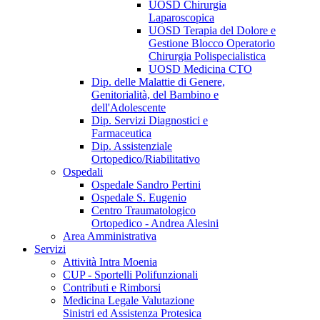
UOSD Chirurgia
Laparoscopica
UOSD Terapia del Dolore e
Gestione Blocco Operatorio
Chirurgia Polispecialistica
UOSD Medicina CTO
Dip. delle Malattie di Genere,
Genitorialità, del Bambino e
dell'Adolescente
Dip. Servizi Diagnostici e
Farmaceutica
Dip. Assistenziale
Ortopedico/Riabilitativo
Ospedali
Ospedale Sandro Pertini
Ospedale S. Eugenio
Centro Traumatologico
Ortopedico - Andrea Alesini
Area Amministrativa
Servizi
Attività Intra Moenia
CUP - Sportelli Polifunzionali
Contributi e Rimborsi
Medicina Legale Valutazione
Sinistri ed Assistenza Protesica