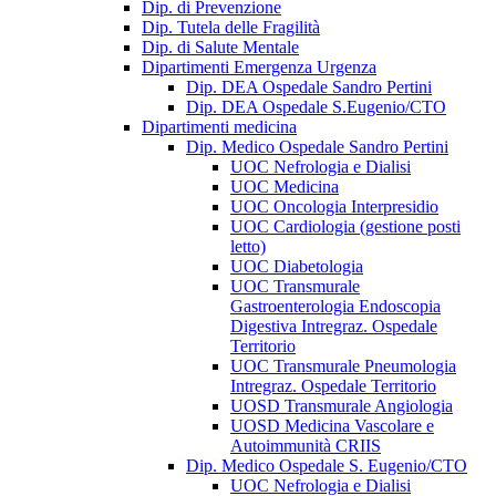
Dip. di Prevenzione
Dip. Tutela delle Fragilità
Dip. di Salute Mentale
Dipartimenti Emergenza Urgenza
Dip. DEA Ospedale Sandro Pertini
Dip. DEA Ospedale S.Eugenio/CTO
Dipartimenti medicina
Dip. Medico Ospedale Sandro Pertini
UOC Nefrologia e Dialisi
UOC Medicina
UOC Oncologia Interpresidio
UOC Cardiologia (gestione posti
letto)
UOC Diabetologia
UOC Transmurale
Gastroenterologia Endoscopia
Digestiva Intregraz. Ospedale
Territorio
UOC Transmurale Pneumologia
Intregraz. Ospedale Territorio
UOSD Transmurale Angiologia
UOSD Medicina Vascolare e
Autoimmunità CRIIS
Dip. Medico Ospedale S. Eugenio/CTO
UOC Nefrologia e Dialisi