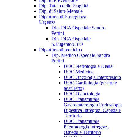
Dip. di Prevenzione
Dip. Tutela delle Fragilità
Dip. di Salute Mentale
Dipartimenti Emergenza
Urgenza
Dip. DEA Ospedale Sandro
Pertini
Dip. DEA Ospedale
S.Eugenio/CTO
Dipartimenti medicina
Dip. Medico Ospedale Sandro
Pertini
UOC Nefrologia e Dialisi
UOC Medicina
UOC Oncologia Interpresidio
UOC Cardiologia (gestione
posti letto)
UOC Diabetologia
UOC Transmurale
Gastroenterologia Endoscopia
Digestiva Intregraz. Ospedale
Territorio
UOC Transmurale
Pneumologia Intregraz.
Ospedale Territorio