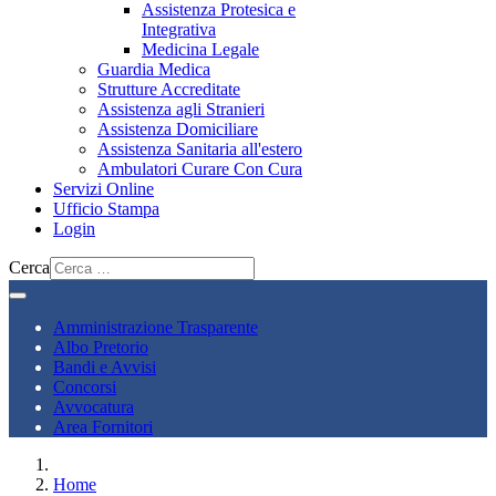
Assistenza Protesica e
Integrativa
Medicina Legale
Guardia Medica
Strutture Accreditate
Assistenza agli Stranieri
Assistenza Domiciliare
Assistenza Sanitaria all'estero
Ambulatori Curare Con Cura
Servizi Online
Ufficio Stampa
Login
Cerca
Amministrazione Trasparente
Albo Pretorio
Bandi e Avvisi
Concorsi
Avvocatura
Area Fornitori
Home