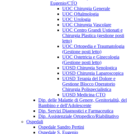
Eugenio/CTO
UOC Chirurgia Generale
UOC Oftalmologia
UOC Urologia
UOC Chirurgia Vascolare
UOC Centro Grandi Ustionati e
Chirurgia Plastica (gestione posti
letto)
UOC Ortopedia e Traumatologia
(Gestione posti letto)
UOC Ostetricia e Ginecologia
(Gestione posti letto)
UOSD Chirurgia Senologica
UOSD Chirurgia Laparoscopica
UOSD Terapia del Dolore e
Gestione Blocco Operatorio
Chirurgia Polispecialistica
UOSD Medicina CTO
Dip. delle Malattie di Genere, Genitorialità, del
Bambino e dell'Adolescente
Dip. Servizi Diagnostici e Farmaceutica
Dip. Assistenziale Ortopedico/Riabilitativo
Ospedali
Ospedale Sandro Pertini
Ospedale S. Eugenio