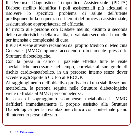
Il Percorso Diagnostico Terapeutico Assistenziale (PDTA)
Diabete mellito identifica i poli assistenziali più adeguati a
risolvere lo specifico problema di salute dell’utente
predisponendo la sequenza ed i tempi del processo assistenziale,
assicurandone appropriatezza ed efficacia.
E’ rivolto alle persone con Diabete mellito, distinto a seconda
delle caratteristiche della malattia, e valutato secondo il modello
per intensità e complessità di cura.
Il PDTA viene attivato recandosi dal proprio Medico di Medicina
Generale (MMG) oppure accedendo direttamente presso le
Strutture diabetologiche.
Con la presa in carico il paziente effettua tutte le visite
specialistiche necessarie nel tempo, correlate al suo grado di
rischio cardio-metabolico, in un percorso interno senza dover
accedere agli Sportelli CUP o al RECUP.
Al raggiungimento dell’obiettivo prefissato di una stabilizzazione
metabolica, la persona seguita nelle Strutture diabetologiche
viene riaffidata al MMG per competenza.
In caso di sopraggiunto scompenso metabolico il MMG
riaffiderà immediatamente il proprio assistito alla Struttura
Diabetologica per la rivalutazione clinica con contestuale piano
di intervento personalizzato.
4° Distretto