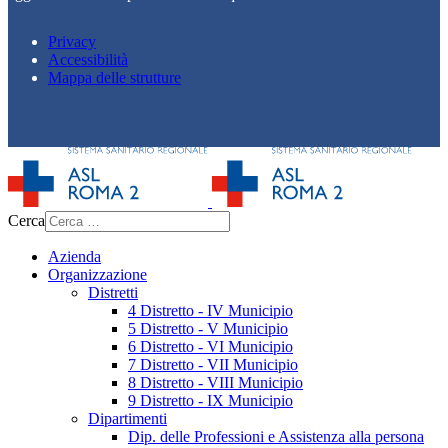
Privacy
Accessibilità
Mappa delle strutture
Cerca
Azienda
Organizzazione
Distretti
4 Distretto - IV Municipio
5 Distretto - V Municipio
6 Distretto - VI Municipio
7 Distretto - VII Municipio
8 Distretto - VIII Municipio
9 Distretto - IX Municipio
Dipartimenti
Dip. delle Professioni e Assistenza alla persona