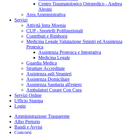
Centro Traumatologico Ortopedico - Andrea
Alesini
Area Amministrativa
Servizi
Attività Intra Moenia
CUP - Sportelli Polifunzionali
Contributi e Rimborsi
Medicina Legale Valutazione Sinistri ed Assistenza
Protesica
Assistenza Protesica e Integrativa
Medicina Legale
Guardia Medica
Strutture Accreditate
Assistenza agli Stranieri
Assistenza Domiciliare
Assistenza Sanitaria all'estero
Ambulatori Curare Con Cura
Servizi Online
Ufficio Stampa
Login
Amministrazione Trasparente
Albo Pretorio
Bandi e Avvisi
Concorsi