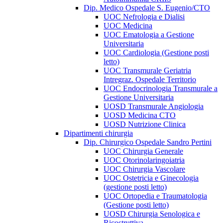
Dip. Medico Ospedale S. Eugenio/CTO
UOC Nefrologia e Dialisi
UOC Medicina
UOC Ematologia a Gestione
Universitaria
UOC Cardiologia (Gestione posti
letto)
UOC Transmurale Geriatria
Intregraz. Ospedale Territorio
UOC Endocrinologia Transmurale a
Gestione Universitaria
UOSD Transmurale Angiologia
UOSD Medicina CTO
UOSD Nutrizione Clinica
Dipartimenti chirurgia
Dip. Chirurgico Ospedale Sandro Pertini
UOC Chirurgia Generale
UOC Otorinolaringoiatria
UOC Chirurgia Vascolare
UOC Ostetricia e Ginecologia
(gestione posti letto)
UOC Ortopedia e Traumatologia
(Gestione posti letto)
UOSD Chirurgia Senologica e
Ricostruttiva