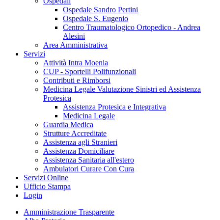
Ospedali
Ospedale Sandro Pertini
Ospedale S. Eugenio
Centro Traumatologico Ortopedico - Andrea
Alesini
Area Amministrativa
Servizi
Attività Intra Moenia
CUP - Sportelli Polifunzionali
Contributi e Rimborsi
Medicina Legale Valutazione Sinistri ed Assistenza
Protesica
Assistenza Protesica e Integrativa
Medicina Legale
Guardia Medica
Strutture Accreditate
Assistenza agli Stranieri
Assistenza Domiciliare
Assistenza Sanitaria all'estero
Ambulatori Curare Con Cura
Servizi Online
Ufficio Stampa
Login
Amministrazione Trasparente