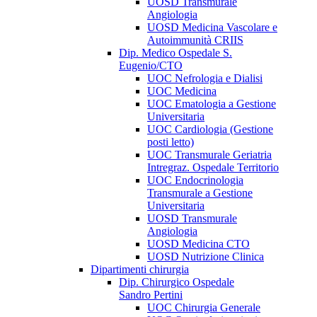
UOSD Transmurale
Angiologia
UOSD Medicina Vascolare e
Autoimmunità CRIIS
Dip. Medico Ospedale S.
Eugenio/CTO
UOC Nefrologia e Dialisi
UOC Medicina
UOC Ematologia a Gestione
Universitaria
UOC Cardiologia (Gestione
posti letto)
UOC Transmurale Geriatria
Intregraz. Ospedale Territorio
UOC Endocrinologia
Transmurale a Gestione
Universitaria
UOSD Transmurale
Angiologia
UOSD Medicina CTO
UOSD Nutrizione Clinica
Dipartimenti chirurgia
Dip. Chirurgico Ospedale
Sandro Pertini
UOC Chirurgia Generale