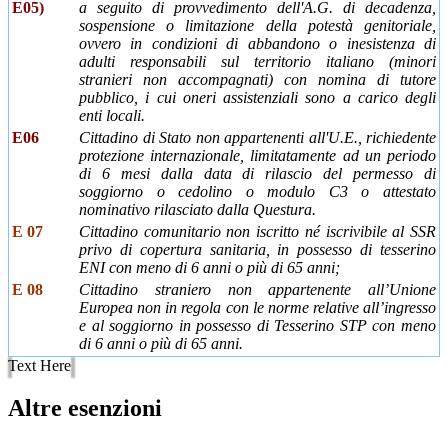
E05)
a seguito di provvedimento dell'A.G. di decadenza,
sospensione o limitazione della potestà genitoriale,
ovvero in condizioni di abbandono o inesistenza di
adulti responsabili sul territorio italiano (minori
stranieri non accompagnati) con nomina di tutore
pubblico, i cui oneri assistenziali sono a carico degli
enti locali.
E06
Cittadino di Stato non appartenenti all'U.E., richiedente
protezione internazionale, limitatamente ad un periodo
di 6 mesi dalla data di rilascio del permesso di
soggiorno o cedolino o modulo C3 o attestato
nominativo rilasciato dalla Questura.
E 07
Cittadino comunitario non iscritto né iscrivibile al SSR
privo di copertura sanitaria, in possesso di tesserino
ENI con meno di 6 anni o più di 65 anni;
E 08
Cittadino straniero non appartenente all’Unione
Europea non in regola con le norme relative all’ingresso
e al soggiorno in possesso di Tesserino STP con meno
di 6 anni o più di 65 anni.
Text Here
Altre esenzioni