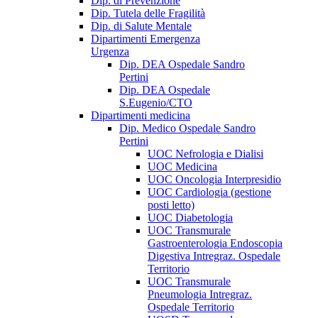
Dip. di Prevenzione
Dip. Tutela delle Fragilità
Dip. di Salute Mentale
Dipartimenti Emergenza
Urgenza
Dip. DEA Ospedale Sandro
Pertini
Dip. DEA Ospedale
S.Eugenio/CTO
Dipartimenti medicina
Dip. Medico Ospedale Sandro
Pertini
UOC Nefrologia e Dialisi
UOC Medicina
UOC Oncologia Interpresidio
UOC Cardiologia (gestione
posti letto)
UOC Diabetologia
UOC Transmurale
Gastroenterologia Endoscopia
Digestiva Intregraz. Ospedale
Territorio
UOC Transmurale
Pneumologia Intregraz.
Ospedale Territorio