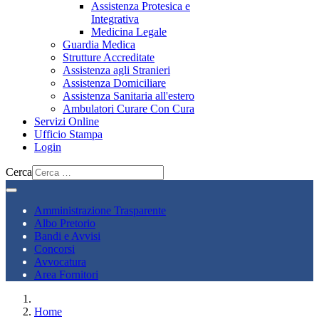
Assistenza Protesica e
Integrativa
Medicina Legale
Guardia Medica
Strutture Accreditate
Assistenza agli Stranieri
Assistenza Domiciliare
Assistenza Sanitaria all'estero
Ambulatori Curare Con Cura
Servizi Online
Ufficio Stampa
Login
Cerca
Amministrazione Trasparente
Albo Pretorio
Bandi e Avvisi
Concorsi
Avvocatura
Area Fornitori
Home