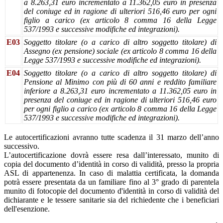
a 8.263,31 euro incrementato a 11.362,05 euro in presenza
del coniuge ed in ragione di ulteriori 516,46 euro per ogni
figlio a carico (ex articolo 8 comma 16 della Legge
537/1993 e successive modifiche ed integrazioni).
E03
Soggetto titolare (o a carico di altro soggetto titolare) di
Assegno (ex pensione) sociale (ex articolo 8 comma 16 della
Legge 537/1993 e successive modifiche ed integrazioni).
E04
Soggetto titolare (o a carico di altro soggetto titolare) di
Pensione al Minimo con più di 60 anni e reddito familiare
inferiore a 8.263,31 euro incrementato a 11.362,05 euro in
presenza del coniuge ed in ragione di ulteriori 516,46 euro
per ogni figlio a carico (ex articolo 8 comma 16 della Legge
537/1993 e successive modifiche ed integrazioni).
Le autocertificazioni avranno tutte scadenza il 31 marzo dell’anno
successivo.
L’autocertificazione dovrà essere resa dall’interessato, munito di
copia del documento d’identità in corso di validità, presso la propria
ASL di appartenenza. In caso di malattia certificata, la domanda
potrà essere presentata da un familiare fino al 3° grado di parentela
munito di fotocopie del documento d'identità in corso di validità del
dichiarante e le tessere sanitarie sia del richiedente che i beneficiari
dell'esenzione.