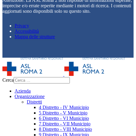
Attenzione: La ASL Roma 2 non risponde di informazioni superate,
imprecise e/o errate reperite mediante i motori di ricerca. I contenuti
aggiornati sono disponibili solo su questo sito.
Privacy
Accessibilità
Mappa delle strutture
Cerca
Azienda
Organizzazione
Distretti
4 Distretto - IV Municipio
5 Distretto - V Municipio
6 Distretto - VI Municipio
7 Distretto - VII Municipio
8 Distretto - VIII Municipio
9 Distretto - IX Municipio