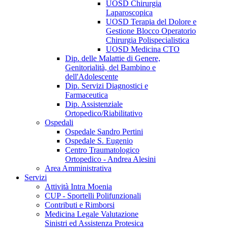
UOSD Chirurgia
Laparoscopica
UOSD Terapia del Dolore e
Gestione Blocco Operatorio
Chirurgia Polispecialistica
UOSD Medicina CTO
Dip. delle Malattie di Genere,
Genitorialità, del Bambino e
dell'Adolescente
Dip. Servizi Diagnostici e
Farmaceutica
Dip. Assistenziale
Ortopedico/Riabilitativo
Ospedali
Ospedale Sandro Pertini
Ospedale S. Eugenio
Centro Traumatologico
Ortopedico - Andrea Alesini
Area Amministrativa
Servizi
Attività Intra Moenia
CUP - Sportelli Polifunzionali
Contributi e Rimborsi
Medicina Legale Valutazione
Sinistri ed Assistenza Protesica