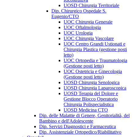
UOSD Chirurgia Territoriale
Dip. Chirurgico Ospedale S.
Eugenio/CTO
UOC Chirurgia Generale
UOC Oftalmologia
UOC Urologia
UOC Chirurgia Vascolare
UOC Centro Grandi Ustionati e
Chirurgia Plastica (gestione posti
letto)
UOC Ortopedia e Traumatologia
(Gestione posti letto)
UOC Ostetricia e Ginecologia
(Gestione posti letto)
UOSD Chirurgia Senologica
UOSD Chirurgia Laparoscopica
UOSD Terapia del Dolore e
Gestione Blocco Operatorio
Chirurgia Polispecialistica
UOSD Medicina CTO
Dip. delle Malattie di Genere, Genitorialità, del
Bambino e dell'Adolescente
Dip. Servizi Diagnostici e Farmaceutica
Dip. Assistenziale Ortopedico/Riabilitativo