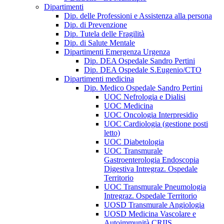
Dipartimenti
Dip. delle Professioni e Assistenza alla persona
Dip. di Prevenzione
Dip. Tutela delle Fragilità
Dip. di Salute Mentale
Dipartimenti Emergenza Urgenza
Dip. DEA Ospedale Sandro Pertini
Dip. DEA Ospedale S.Eugenio/CTO
Dipartimenti medicina
Dip. Medico Ospedale Sandro Pertini
UOC Nefrologia e Dialisi
UOC Medicina
UOC Oncologia Interpresidio
UOC Cardiologia (gestione posti
letto)
UOC Diabetologia
UOC Transmurale
Gastroenterologia Endoscopia
Digestiva Intregraz. Ospedale
Territorio
UOC Transmurale Pneumologia
Intregraz. Ospedale Territorio
UOSD Transmurale Angiologia
UOSD Medicina Vascolare e
Autoimmunità CRIIS