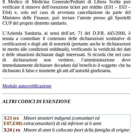
Il Medico di Medicina Generale/Pediatri di Libera Scelta può
verificare il rinnovo dell’esenzione ticket per reddito (E01 – E03 –
E04) e, solo nel caso di avvenuta cancellazione da parte del
Ministero delle Finanze, può inviare l’utente presso gli Sportelli
CUP del proprio distretto sanitario.
L’Azienda Sanitaria, ai sensi dell’art. 71 del D.P.R. 445/2000, è
tenuta a controllare il contenuto delle dichiarazioni sostitutive di
certificazioni e degli atti di notorietà (pertanto anche le dichiarazioni
in merito alle condizioni reddituali), verificando la veridicità dei dati
e delle situazioni dichiarate dagli interessati. Si ricorda che nel caso
di dichiarazioni non veritiere, l’amministrazione deve
immediatamente dichiarare decaduto dal beneficio il soggetto che ha
dichiarato il falso e trasmette gli atti all’autorità giudiziaria.
Modulo autocertificazione
ALTRI CODICI DI ESENZIONE
X23 (ex
Minori stranieri indigenti (comunitari ed
E07,E08)
extracomunitari) di età inferiore ai 6 anni
X24 ( ex
Minore di anni 6 collocato fuori della famiglia di origine