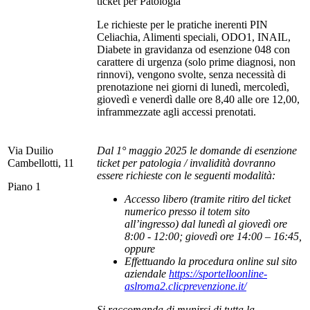
ticket per Patologia
Le richieste per le pratiche inerenti PIN
Celiachia, Alimenti speciali, ODO1, INAIL,
Diabete in gravidanza od esenzione 048 con
carattere di urgenza (solo prime diagnosi, non
rinnovi), vengono svolte, senza necessità di
prenotazione nei giorni di lunedì, mercoledì,
giovedì e venerdì dalle ore 8,40 alle ore 12,00,
inframmezzate agli accessi prenotati.
Via Duilio
Dal 1° maggio 2025 le domande di esenzione
Cambellotti, 11
ticket per patologia / invalidità dovranno
essere richieste con le seguenti modalità:
Piano 1
Accesso libero (tramite ritiro del ticket
numerico presso il totem sito
all’ingresso) dal lunedì al giovedì ore
8:00 - 12:00; giovedì ore 14:00 – 16:45,
oppure
Effettuando la procedura online sul sito
aziendale
https://sportelloonline-
aslroma2.clicprevenzione.it/
Si raccomanda di munirsi di tutta la