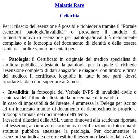
Malattie Rare
Celiachia
Per il rilascio dell'esenzione è possibile richiederla tramite il "Portale
esenzioni patologie/invalidità" o presentare il modulo di
richiesta/rinnovo di esenzione per patologia/invalidità debitamente
compilato e la fotocopia del documento di identità e della tessera
sanitaria. Inoltre vanno presentati per:
-
Patologia
: il Certificato in originale del medico specialista di
struttura pubblica, attestante la patologia per la quale si richiede
l'esenzione completo di dati anagrafici e diagnosi con timbro e firma
del medico. Il certificato, leggibile in tutte le sue parti, dovrà
riportare la data non superiore ai 6 mesi;
-
Invalidità
: la fotocopia del Verbale INPS di invalidità civile o
sentenza del Tribunale attestante la precentuale di invalidità.
In caso di impossibilità dell'utente, è ammessa la Delega per iscritto
ad un incaricato munito di documento di riconoscimento proprio e
fotocopia firmata del documento dell'utente.
I tesserini rilasciati dalla ASL vanno rinnovati alla scadenza riportata
sul tesserino, al rinnovo occorre nuova certificazione in fotocopia di
struttura pubblica attestante la patologia. Per documentare le
esenzioni su indicate occorre esibire il tesserino rilasciato dalla ASL.