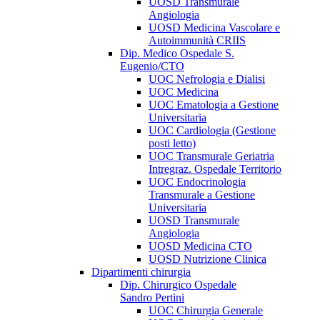
UOSD Transmurale
Angiologia
UOSD Medicina Vascolare e
Autoimmunità CRIIS
Dip. Medico Ospedale S.
Eugenio/CTO
UOC Nefrologia e Dialisi
UOC Medicina
UOC Ematologia a Gestione
Universitaria
UOC Cardiologia (Gestione
posti letto)
UOC Transmurale Geriatria
Intregraz. Ospedale Territorio
UOC Endocrinologia
Transmurale a Gestione
Universitaria
UOSD Transmurale
Angiologia
UOSD Medicina CTO
UOSD Nutrizione Clinica
Dipartimenti chirurgia
Dip. Chirurgico Ospedale
Sandro Pertini
UOC Chirurgia Generale