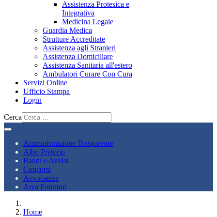
Assistenza Protesica e
Integrativa
Medicina Legale
Guardia Medica
Strutture Accreditate
Assistenza agli Stranieri
Assistenza Domiciliare
Assistenza Sanitaria all'estero
Ambulatori Curare Con Cura
Servizi Online
Ufficio Stampa
Login
Cerca
Amministrazione Trasparente
Albo Pretorio
Bandi e Avvisi
Concorsi
Avvocatura
Area Fornitori
Home