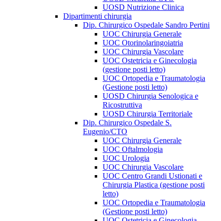
UOSD Nutrizione Clinica
Dipartimenti chirurgia
Dip. Chirurgico Ospedale Sandro Pertini
UOC Chirurgia Generale
UOC Otorinolaringoiatria
UOC Chirurgia Vascolare
UOC Ostetricia e Ginecologia
(gestione posti letto)
UOC Ortopedia e Traumatologia
(Gestione posti letto)
UOSD Chirurgia Senologica e
Ricostruttiva
UOSD Chirurgia Territoriale
Dip. Chirurgico Ospedale S.
Eugenio/CTO
UOC Chirurgia Generale
UOC Oftalmologia
UOC Urologia
UOC Chirurgia Vascolare
UOC Centro Grandi Ustionati e
Chirurgia Plastica (gestione posti
letto)
UOC Ortopedia e Traumatologia
(Gestione posti letto)
UOC Ostetricia e Ginecologia