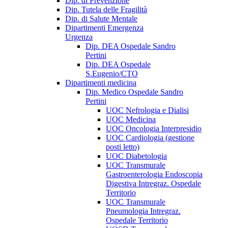
Dip. di Prevenzione
Dip. Tutela delle Fragilità
Dip. di Salute Mentale
Dipartimenti Emergenza
Urgenza
Dip. DEA Ospedale Sandro
Pertini
Dip. DEA Ospedale
S.Eugenio/CTO
Dipartimenti medicina
Dip. Medico Ospedale Sandro
Pertini
UOC Nefrologia e Dialisi
UOC Medicina
UOC Oncologia Interpresidio
UOC Cardiologia (gestione
posti letto)
UOC Diabetologia
UOC Transmurale
Gastroenterologia Endoscopia
Digestiva Intregraz. Ospedale
Territorio
UOC Transmurale
Pneumologia Intregraz.
Ospedale Territorio