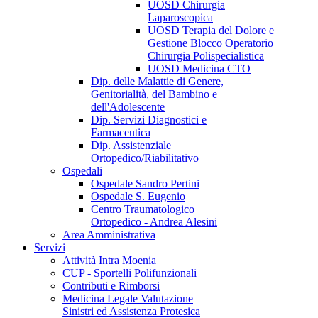
UOSD Chirurgia
Laparoscopica
UOSD Terapia del Dolore e
Gestione Blocco Operatorio
Chirurgia Polispecialistica
UOSD Medicina CTO
Dip. delle Malattie di Genere,
Genitorialità, del Bambino e
dell'Adolescente
Dip. Servizi Diagnostici e
Farmaceutica
Dip. Assistenziale
Ortopedico/Riabilitativo
Ospedali
Ospedale Sandro Pertini
Ospedale S. Eugenio
Centro Traumatologico
Ortopedico - Andrea Alesini
Area Amministrativa
Servizi
Attività Intra Moenia
CUP - Sportelli Polifunzionali
Contributi e Rimborsi
Medicina Legale Valutazione
Sinistri ed Assistenza Protesica