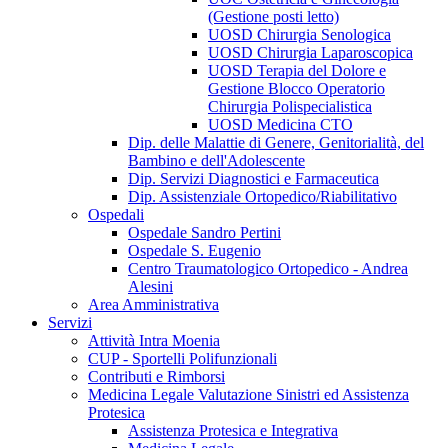
(Gestione posti letto)
UOSD Chirurgia Senologica
UOSD Chirurgia Laparoscopica
UOSD Terapia del Dolore e
Gestione Blocco Operatorio
Chirurgia Polispecialistica
UOSD Medicina CTO
Dip. delle Malattie di Genere, Genitorialità, del
Bambino e dell'Adolescente
Dip. Servizi Diagnostici e Farmaceutica
Dip. Assistenziale Ortopedico/Riabilitativo
Ospedali
Ospedale Sandro Pertini
Ospedale S. Eugenio
Centro Traumatologico Ortopedico - Andrea
Alesini
Area Amministrativa
Servizi
Attività Intra Moenia
CUP - Sportelli Polifunzionali
Contributi e Rimborsi
Medicina Legale Valutazione Sinistri ed Assistenza
Protesica
Assistenza Protesica e Integrativa