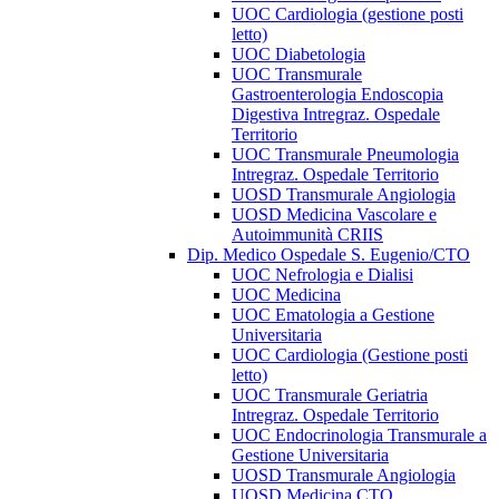
UOC Cardiologia (gestione posti
letto)
UOC Diabetologia
UOC Transmurale
Gastroenterologia Endoscopia
Digestiva Intregraz. Ospedale
Territorio
UOC Transmurale Pneumologia
Intregraz. Ospedale Territorio
UOSD Transmurale Angiologia
UOSD Medicina Vascolare e
Autoimmunità CRIIS
Dip. Medico Ospedale S. Eugenio/CTO
UOC Nefrologia e Dialisi
UOC Medicina
UOC Ematologia a Gestione
Universitaria
UOC Cardiologia (Gestione posti
letto)
UOC Transmurale Geriatria
Intregraz. Ospedale Territorio
UOC Endocrinologia Transmurale a
Gestione Universitaria
UOSD Transmurale Angiologia
UOSD Medicina CTO