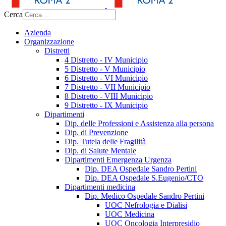
Cerca
Azienda
Organizzazione
Distretti
4 Distretto - IV Municipio
5 Distretto - V Municipio
6 Distretto - VI Municipio
7 Distretto - VII Municipio
8 Distretto - VIII Municipio
9 Distretto - IX Municipio
Dipartimenti
Dip. delle Professioni e Assistenza alla persona
Dip. di Prevenzione
Dip. Tutela delle Fragilità
Dip. di Salute Mentale
Dipartimenti Emergenza Urgenza
Dip. DEA Ospedale Sandro Pertini
Dip. DEA Ospedale S.Eugenio/CTO
Dipartimenti medicina
Dip. Medico Ospedale Sandro Pertini
UOC Nefrologia e Dialisi
UOC Medicina
UOC Oncologia Interpresidio