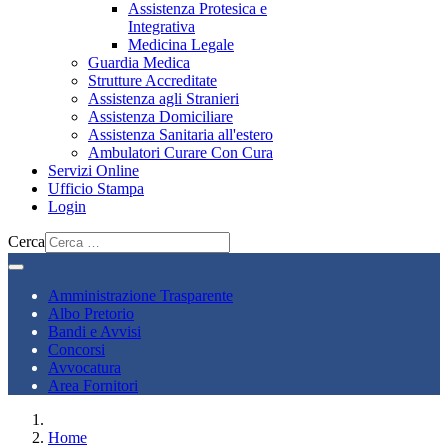
Assistenza Protesica e
Integrativa
Medicina Legale
Guardia Medica
Strutture Accreditate
Assistenza agli Stranieri
Assistenza Domiciliare
Assistenza Sanitaria all'estero
Ambulatori Curare Con Cura
Servizi Online
Ufficio Stampa
Login
Cerca
Amministrazione Trasparente
Albo Pretorio
Bandi e Avvisi
Concorsi
Avvocatura
Area Fornitori
Home