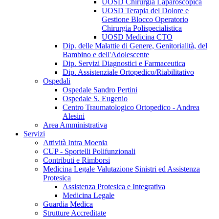
UOSD Chirurgia Laparoscopica
UOSD Terapia del Dolore e
Gestione Blocco Operatorio
Chirurgia Polispecialistica
UOSD Medicina CTO
Dip. delle Malattie di Genere, Genitorialità, del
Bambino e dell'Adolescente
Dip. Servizi Diagnostici e Farmaceutica
Dip. Assistenziale Ortopedico/Riabilitativo
Ospedali
Ospedale Sandro Pertini
Ospedale S. Eugenio
Centro Traumatologico Ortopedico - Andrea
Alesini
Area Amministrativa
Servizi
Attività Intra Moenia
CUP - Sportelli Polifunzionali
Contributi e Rimborsi
Medicina Legale Valutazione Sinistri ed Assistenza
Protesica
Assistenza Protesica e Integrativa
Medicina Legale
Guardia Medica
Strutture Accreditate