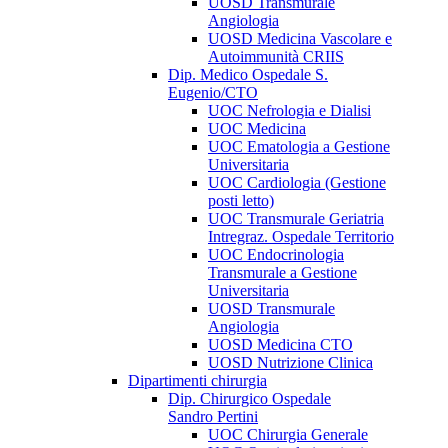
UOSD Transmurale
Angiologia
UOSD Medicina Vascolare e
Autoimmunità CRIIS
Dip. Medico Ospedale S.
Eugenio/CTO
UOC Nefrologia e Dialisi
UOC Medicina
UOC Ematologia a Gestione
Universitaria
UOC Cardiologia (Gestione
posti letto)
UOC Transmurale Geriatria
Intregraz. Ospedale Territorio
UOC Endocrinologia
Transmurale a Gestione
Universitaria
UOSD Transmurale
Angiologia
UOSD Medicina CTO
UOSD Nutrizione Clinica
Dipartimenti chirurgia
Dip. Chirurgico Ospedale
Sandro Pertini
UOC Chirurgia Generale