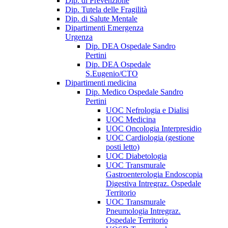
Dip. di Prevenzione
Dip. Tutela delle Fragilità
Dip. di Salute Mentale
Dipartimenti Emergenza
Urgenza
Dip. DEA Ospedale Sandro
Pertini
Dip. DEA Ospedale
S.Eugenio/CTO
Dipartimenti medicina
Dip. Medico Ospedale Sandro
Pertini
UOC Nefrologia e Dialisi
UOC Medicina
UOC Oncologia Interpresidio
UOC Cardiologia (gestione
posti letto)
UOC Diabetologia
UOC Transmurale
Gastroenterologia Endoscopia
Digestiva Intregraz. Ospedale
Territorio
UOC Transmurale
Pneumologia Intregraz.
Ospedale Territorio