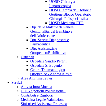
UOSD Chirurgia
Laparoscopica
UOSD Terapia del Dolore e
Gestione Blocco Operatorio
Chirurgia Polispecialistica
UOSD Medicina CTO
Dip. delle Malattie di Genere,
Genitorialità, del Bambino e
dell'Adolescente
Dip. Servizi Diagnostici e
Farmaceutica
Dip. Assistenziale
Ortopedico/Riabilitativo
Ospedali
Ospedale Sandro Pertini
Ospedale S. Eugenio
Centro Traumatologico
Ortopedico - Andrea Alesini
Area Amministrativa
Servizi
Attività Intra Moenia
CUP - Sportelli Polifunzionali
Contributi e Rimborsi
Medicina Legale Valutazione
Sinistri ed Assistenza Protesica