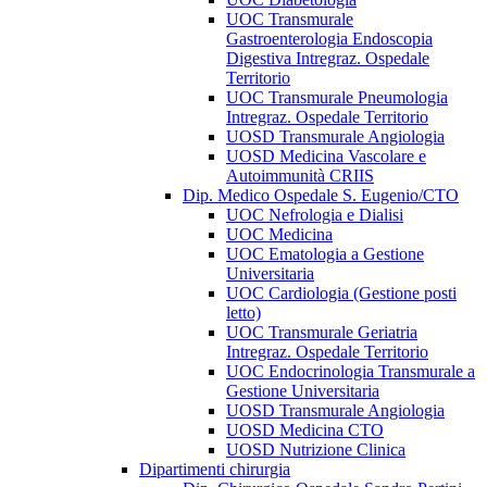
UOC Transmurale
Gastroenterologia Endoscopia
Digestiva Intregraz. Ospedale
Territorio
UOC Transmurale Pneumologia
Intregraz. Ospedale Territorio
UOSD Transmurale Angiologia
UOSD Medicina Vascolare e
Autoimmunità CRIIS
Dip. Medico Ospedale S. Eugenio/CTO
UOC Nefrologia e Dialisi
UOC Medicina
UOC Ematologia a Gestione
Universitaria
UOC Cardiologia (Gestione posti
letto)
UOC Transmurale Geriatria
Intregraz. Ospedale Territorio
UOC Endocrinologia Transmurale a
Gestione Universitaria
UOSD Transmurale Angiologia
UOSD Medicina CTO
UOSD Nutrizione Clinica
Dipartimenti chirurgia