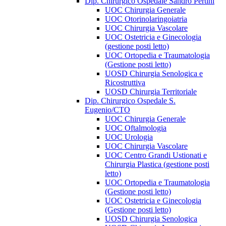
Dip. Chirurgico Ospedale Sandro Pertini
UOC Chirurgia Generale
UOC Otorinolaringoiatria
UOC Chirurgia Vascolare
UOC Ostetricia e Ginecologia
(gestione posti letto)
UOC Ortopedia e Traumatologia
(Gestione posti letto)
UOSD Chirurgia Senologica e
Ricostruttiva
UOSD Chirurgia Territoriale
Dip. Chirurgico Ospedale S.
Eugenio/CTO
UOC Chirurgia Generale
UOC Oftalmologia
UOC Urologia
UOC Chirurgia Vascolare
UOC Centro Grandi Ustionati e
Chirurgia Plastica (gestione posti
letto)
UOC Ortopedia e Traumatologia
(Gestione posti letto)
UOC Ostetricia e Ginecologia
(Gestione posti letto)
UOSD Chirurgia Senologica