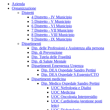
Azienda
Organizzazione
Distretti
4 Distretto - IV Municipio
5 Distretto - V Municipio
6 Distretto - VI Municipio
7 Distretto - VII Municipio
8 Distretto - VIII Municipio
9 Distretto - IX Municipio
Dipartimenti
Dip. delle Professioni e Assistenza alla persona
Dip. di Prevenzione
Dip. Tutela delle Fragilità
Dip. di Salute Mentale
Dipartimenti Emergenza Urgenza
Dip. DEA Ospedale Sandro Pertini
Dip. DEA Ospedale S.Eugenio/CTO
Dipartimenti medicina
Dip. Medico Ospedale Sandro Pertini
UOC Nefrologia e Dialisi
UOC Medicina
UOC Oncologia Interpresidio
UOC Cardiologia (gestione posti
letto)
UOC Diabetologia