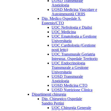
UOSD Transmurale
Angiologia
UOSD Medicina Vascolare e
Autoimmunità CRIIS
Dip. Medico Ospedale S.
Eugenio/CTO
UOC Nefrologia e Dialisi
UOC Medicina
UOC Ematologia a Gestione
Universitaria
UOC Cardiologia (Gestione
posti letto)
UOC Transmurale Geriatria
Intregraz. Ospedale Territorio
UOC Endocrinologia
Transmurale a Gestione
Universitaria
UOSD Transmurale
Angiologia
UOSD Medicina CTO
UOSD Nutrizione Clinica
Dipartimenti chirurgia
Dip. Chirurgico Ospedale
Sandro Pertini
UOC Chirurgia Generale