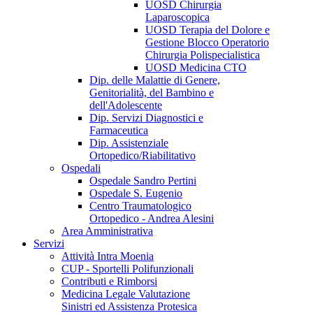
UOSD Chirurgia
Laparoscopica
UOSD Terapia del Dolore e
Gestione Blocco Operatorio
Chirurgia Polispecialistica
UOSD Medicina CTO
Dip. delle Malattie di Genere,
Genitorialità, del Bambino e
dell'Adolescente
Dip. Servizi Diagnostici e
Farmaceutica
Dip. Assistenziale
Ortopedico/Riabilitativo
Ospedali
Ospedale Sandro Pertini
Ospedale S. Eugenio
Centro Traumatologico
Ortopedico - Andrea Alesini
Area Amministrativa
Servizi
Attività Intra Moenia
CUP - Sportelli Polifunzionali
Contributi e Rimborsi
Medicina Legale Valutazione
Sinistri ed Assistenza Protesica