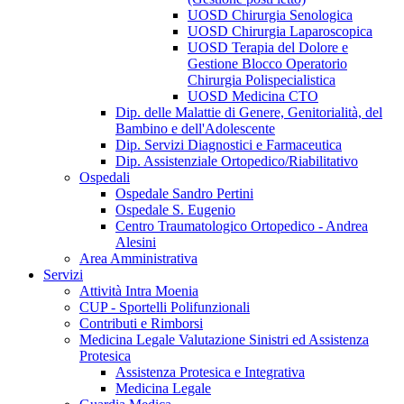
UOSD Chirurgia Senologica
UOSD Chirurgia Laparoscopica
UOSD Terapia del Dolore e
Gestione Blocco Operatorio
Chirurgia Polispecialistica
UOSD Medicina CTO
Dip. delle Malattie di Genere, Genitorialità, del
Bambino e dell'Adolescente
Dip. Servizi Diagnostici e Farmaceutica
Dip. Assistenziale Ortopedico/Riabilitativo
Ospedali
Ospedale Sandro Pertini
Ospedale S. Eugenio
Centro Traumatologico Ortopedico - Andrea
Alesini
Area Amministrativa
Servizi
Attività Intra Moenia
CUP - Sportelli Polifunzionali
Contributi e Rimborsi
Medicina Legale Valutazione Sinistri ed Assistenza
Protesica
Assistenza Protesica e Integrativa
Medicina Legale