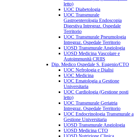
letto)
UOC Diabetologia
UOC Transmurale
Gastroenterologia Endoscopia
Digestiva Intregraz. Ospedale
Territorio
UOC Transmurale Pneumologia
Intregraz. Ospedale Territorio
UOSD Transmurale Angiologia
UOSD Medicina Vascolare e
Autoimmunità CRIIS
Dip. Medico Ospedale S. Eugenio/CTO
UOC Nefrologia e Dialisi
UOC Medicina
UOC Ematologia a Gestione
Universitaria
UOC Cardiologia (Gestione posti
letto)
UOC Transmurale Geriatria
Intregraz. Ospedale Territorio
UOC Endocrinologia Transmurale a
Gestione Universitaria
UOSD Transmurale Angiologia
UOSD Medicina CTO
UOSD Nutrizione Clinica