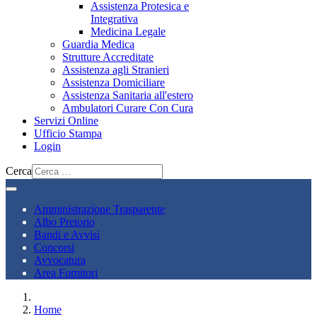
Assistenza Protesica e
Integrativa
Medicina Legale
Guardia Medica
Strutture Accreditate
Assistenza agli Stranieri
Assistenza Domiciliare
Assistenza Sanitaria all'estero
Ambulatori Curare Con Cura
Servizi Online
Ufficio Stampa
Login
Cerca
Amministrazione Trasparente
Albo Pretorio
Bandi e Avvisi
Concorsi
Avvocatura
Area Fornitori
Home