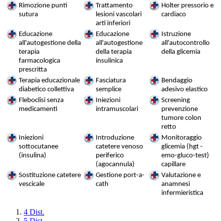
Rimozione punti
Trattamento
Holter pressorio e
sutura
lesioni vascolari
cardiaco
arti inferiori
Educazione
Educazione
Istruzione
all'autogestione della
all'autogestione
all'autocontrollo
terapia
della terapia
della glicemia
farmacologica
insulinica
prescritta
Terapia educazionale
Fasciatura
Bendaggio
diabetico collettiva
semplice
adesivo elastico
Fleboclisi senza
Iniezioni
Screening
medicamenti
intramuscolari
prevenzione
tumore colon
retto
Iniezioni
Introduzione
Monitoraggio
sottocutanee
catetere venoso
glicemia (hgt -
(insulina)
periferico
emo-gluco-test)
(agocannula)
capillare
Sostituzione catetere
Gestione port-a-
Valutazione e
vescicale
cath
anamnesi
infermieristica
4 Dist.
5 Dist.