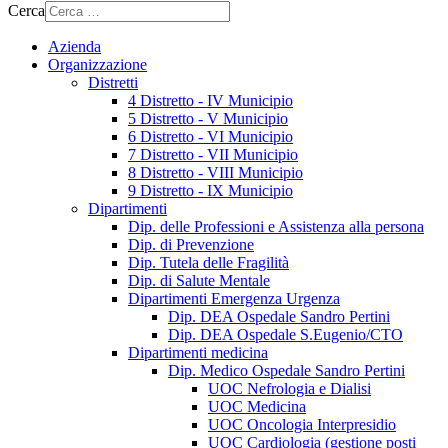
Cerca
Azienda
Organizzazione
Distretti
4 Distretto - IV Municipio
5 Distretto - V Municipio
6 Distretto - VI Municipio
7 Distretto - VII Municipio
8 Distretto - VIII Municipio
9 Distretto - IX Municipio
Dipartimenti
Dip. delle Professioni e Assistenza alla persona
Dip. di Prevenzione
Dip. Tutela delle Fragilità
Dip. di Salute Mentale
Dipartimenti Emergenza Urgenza
Dip. DEA Ospedale Sandro Pertini
Dip. DEA Ospedale S.Eugenio/CTO
Dipartimenti medicina
Dip. Medico Ospedale Sandro Pertini
UOC Nefrologia e Dialisi
UOC Medicina
UOC Oncologia Interpresidio
UOC Cardiologia (gestione posti