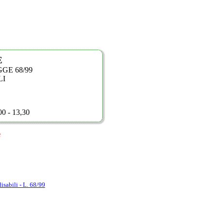
E
GGE 68/99
LI
,00 - 13,30
e
disabili - L. 68/99