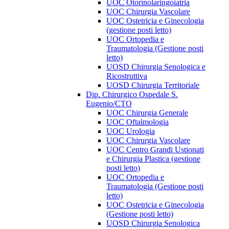
UOC Otorinolaringoiatria
UOC Chirurgia Vascolare
UOC Ostetricia e Ginecologia
(gestione posti letto)
UOC Ortopedia e
Traumatologia (Gestione posti
letto)
UOSD Chirurgia Senologica e
Ricostruttiva
UOSD Chirurgia Territoriale
Dip. Chirurgico Ospedale S.
Eugenio/CTO
UOC Chirurgia Generale
UOC Oftalmologia
UOC Urologia
UOC Chirurgia Vascolare
UOC Centro Grandi Ustionati
e Chirurgia Plastica (gestione
posti letto)
UOC Ortopedia e
Traumatologia (Gestione posti
letto)
UOC Ostetricia e Ginecologia
(Gestione posti letto)
UOSD Chirurgia Senologica