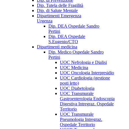
Dip. di Prevenzione
Dip. Tutela delle Fragilità
Dip. di Salute Mentale
Dipartimenti Emergenza
Urgenza
Dip. DEA Ospedale Sandro
Pertini
Dip. DEA Ospedale
S.Eugenio/CTO
Dipartimenti medicina
Dip. Medico Ospedale Sandro
Pertini
UOC Nefrologia e Dialisi
UOC Medicina
UOC Oncologia Interpresidio
UOC Cardiologia (gestione
posti letto)
UOC Diabetologia
UOC Transmurale
Gastroenterologia Endoscopia
Digestiva Intregraz. Ospedale
Territorio
UOC Transmurale
Pneumologia Intregraz.
Ospedale Territorio