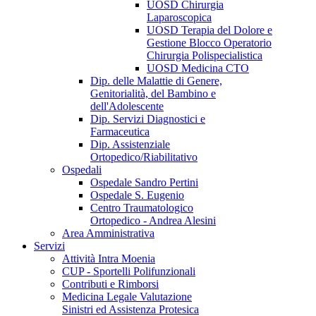
UOSD Chirurgia
Laparoscopica
UOSD Terapia del Dolore e
Gestione Blocco Operatorio
Chirurgia Polispecialistica
UOSD Medicina CTO
Dip. delle Malattie di Genere,
Genitorialità, del Bambino e
dell'Adolescente
Dip. Servizi Diagnostici e
Farmaceutica
Dip. Assistenziale
Ortopedico/Riabilitativo
Ospedali
Ospedale Sandro Pertini
Ospedale S. Eugenio
Centro Traumatologico
Ortopedico - Andrea Alesini
Area Amministrativa
Servizi
Attività Intra Moenia
CUP - Sportelli Polifunzionali
Contributi e Rimborsi
Medicina Legale Valutazione
Sinistri ed Assistenza Protesica