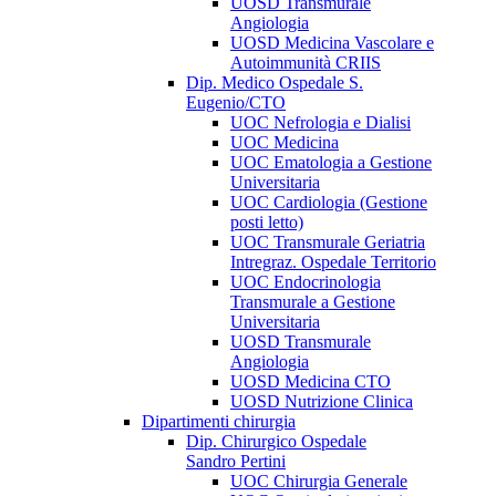
UOSD Transmurale
Angiologia
UOSD Medicina Vascolare e
Autoimmunità CRIIS
Dip. Medico Ospedale S.
Eugenio/CTO
UOC Nefrologia e Dialisi
UOC Medicina
UOC Ematologia a Gestione
Universitaria
UOC Cardiologia (Gestione
posti letto)
UOC Transmurale Geriatria
Intregraz. Ospedale Territorio
UOC Endocrinologia
Transmurale a Gestione
Universitaria
UOSD Transmurale
Angiologia
UOSD Medicina CTO
UOSD Nutrizione Clinica
Dipartimenti chirurgia
Dip. Chirurgico Ospedale
Sandro Pertini
UOC Chirurgia Generale