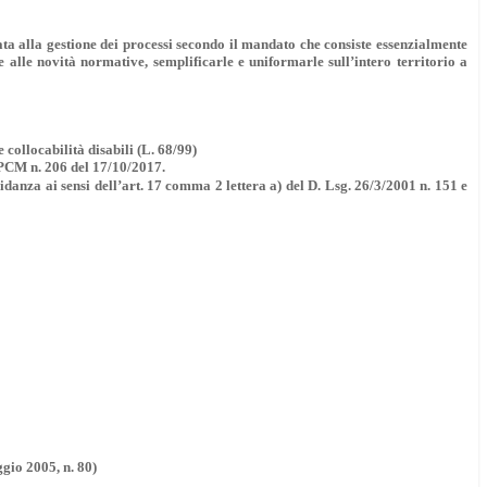
ta alla gestione dei processi secondo il mandato che consiste essenzialmente
e alle novità normative, semplificarle e uniformarle sull’intero territorio a
 collocabilità disabili (L. 68/99)
o DPCM n. 206 del 17/10/2017.
idanza ai sensi dell’art. 17 comma 2 lettera a) del D. Lsg. 26/3/2001 n. 151 e
gio 2005, n. 80)