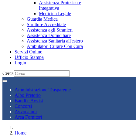
Assistenza Protesica e
Integrativa
Medicina Legale
Guardia Medica
Strutture Accreditate
Assistenza agli Stranieri
Assistenza Domiciliare
Assistenza Sanitaria all'estero
Ambulatori Curare Con Cura
Servizi Online
Ufficio Stampa
Login
Cerca
Amministrazione Trasparente
Albo Pretorio
Bandi e Avvisi
Concorsi
Avvocatura
Area Fornitori
Home