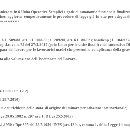
anizzata in 6 Unità Operative Semplici e gode di autonomia funzionale finalizza
ttadino; aggiorna tempestivamente le procedure di legge già in atto per adeguarl
i ai servizi.
. 6 L. 509/88; art. 1 L. 508/88; L. 289/90; art. 6 L. 80/06); handicap ( L. 104/92) e
legislativo n. 75 del 27/5/2017 (polo Unico per le visite fiscali) e dal successiv
icipata dal lavoro per le lavoratrici madri che presentino complicanze della grav
ta alla valutazione dell’Ispettorato del Lavoro.
/1998 artt. 1 e 2)
el 29.7.2010)
i e su richiesta dello stato di origine del minore per adozione internazionale)
gge 29.05.1982 n. 297 art. 1; D Lgs 252/2005)
 5.1.1950 e Dpr 895 del 28.7.1950; INPS (art. 13 bis, comma 1, della Legge 14 mag