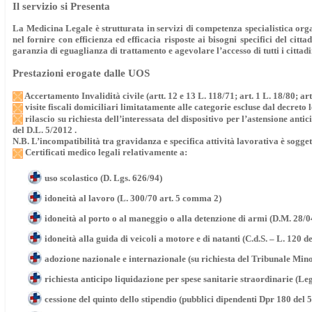
Il servizio si Presenta
La Medicina Legale è strutturata in servizi di competenza specialistica org
nel fornire con efficienza ed efficacia risposte ai bisogni specifici del ci
garanzia di eguaglianza di trattamento e agevolare l’accesso di tutti i cittadin
Prestazioni erogate dalle UOS
Accertamento Invalidità civile (artt. 12 e 13 L. 118/71; art. 1 L. 18/80; art
visite fiscali domiciliari limitatamente alle categorie escluse dal decreto 
rilascio su richiesta dell’interessata del dispositivo per l’astensione ant
del D.L. 5/2012 .
N.B. L’incompatibilità tra gravidanza e specifica attività lavorativa è sogget
Certificati medico legali relativamente a:
uso scolastico (D. Lgs. 626/94)
idoneità al lavoro (L. 300/70 art. 5 comma 2)
idoneità al porto o al maneggio o alla detenzione di armi (D.M. 28/04
idoneità alla guida di veicoli a motore e di natanti (C.d.S. – L. 120 d
adozione nazionale e internazionale (su richiesta del Tribunale Minor
richiesta anticipo liquidazione per spese sanitarie straordinarie (Le
cessione del quinto dello stipendio (pubblici dipendenti Dpr 180 del