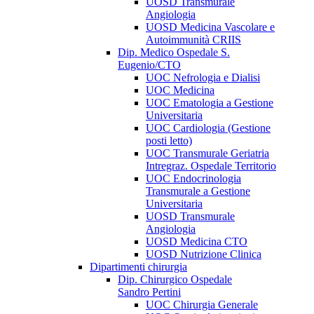
UOSD Transmurale
Angiologia
UOSD Medicina Vascolare e
Autoimmunità CRIIS
Dip. Medico Ospedale S.
Eugenio/CTO
UOC Nefrologia e Dialisi
UOC Medicina
UOC Ematologia a Gestione
Universitaria
UOC Cardiologia (Gestione
posti letto)
UOC Transmurale Geriatria
Intregraz. Ospedale Territorio
UOC Endocrinologia
Transmurale a Gestione
Universitaria
UOSD Transmurale
Angiologia
UOSD Medicina CTO
UOSD Nutrizione Clinica
Dipartimenti chirurgia
Dip. Chirurgico Ospedale
Sandro Pertini
UOC Chirurgia Generale