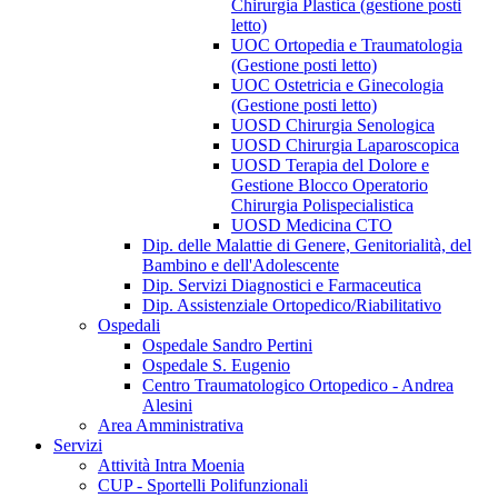
Chirurgia Plastica (gestione posti
letto)
UOC Ortopedia e Traumatologia
(Gestione posti letto)
UOC Ostetricia e Ginecologia
(Gestione posti letto)
UOSD Chirurgia Senologica
UOSD Chirurgia Laparoscopica
UOSD Terapia del Dolore e
Gestione Blocco Operatorio
Chirurgia Polispecialistica
UOSD Medicina CTO
Dip. delle Malattie di Genere, Genitorialità, del
Bambino e dell'Adolescente
Dip. Servizi Diagnostici e Farmaceutica
Dip. Assistenziale Ortopedico/Riabilitativo
Ospedali
Ospedale Sandro Pertini
Ospedale S. Eugenio
Centro Traumatologico Ortopedico - Andrea
Alesini
Area Amministrativa
Servizi
Attività Intra Moenia
CUP - Sportelli Polifunzionali