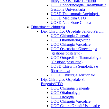
Intregraz. Ospedale Territorio
UOC Endocrinologia Transmurale a
Gestione Universitaria
UOSD Transmurale Angiologia
UOSD Medicina CTO
UOSD Nutrizione Clinica
Dipartimenti chirurgia
Dip. Chirurgico Ospedale Sandro Pertini
UOC Chirurgia Generale
UOC Otorinolaringoiatria
UOC Chirurgia Vascolare
UOC Ostetricia e Ginecologia
(gestione posti letto)
UOC Ortopedia e Traumatologia
(Gestione posti letto)
UOSD Chirurgia Senologica e
Ricostruttiva
UOSD Chirurgia Territoriale
Dip. Chirurgico Ospedale S.
Eugenio/CTO
UOC Chirurgia Generale
UOC Oftalmologia
UOC Urologia
UOC Chirurgia Vascolare
UOC Centro Grandi Ustionati e