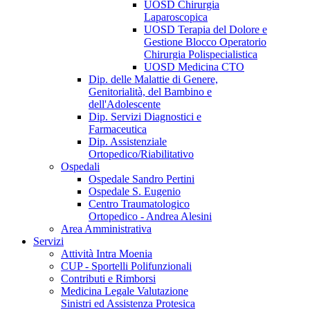
UOSD Chirurgia
Laparoscopica
UOSD Terapia del Dolore e
Gestione Blocco Operatorio
Chirurgia Polispecialistica
UOSD Medicina CTO
Dip. delle Malattie di Genere,
Genitorialità, del Bambino e
dell'Adolescente
Dip. Servizi Diagnostici e
Farmaceutica
Dip. Assistenziale
Ortopedico/Riabilitativo
Ospedali
Ospedale Sandro Pertini
Ospedale S. Eugenio
Centro Traumatologico
Ortopedico - Andrea Alesini
Area Amministrativa
Servizi
Attività Intra Moenia
CUP - Sportelli Polifunzionali
Contributi e Rimborsi
Medicina Legale Valutazione
Sinistri ed Assistenza Protesica