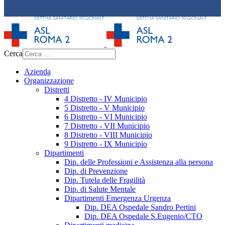
Cerca
Azienda
Organizzazione
Distretti
4 Distretto - IV Municipio
5 Distretto - V Municipio
6 Distretto - VI Municipio
7 Distretto - VII Municipio
8 Distretto - VIII Municipio
9 Distretto - IX Municipio
Dipartimenti
Dip. delle Professioni e Assistenza alla persona
Dip. di Prevenzione
Dip. Tutela delle Fragilità
Dip. di Salute Mentale
Dipartimenti Emergenza Urgenza
Dip. DEA Ospedale Sandro Pertini
Dip. DEA Ospedale S.Eugenio/CTO