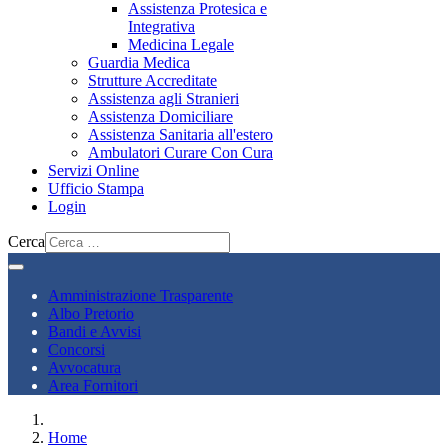
Assistenza Protesica e
Integrativa
Medicina Legale
Guardia Medica
Strutture Accreditate
Assistenza agli Stranieri
Assistenza Domiciliare
Assistenza Sanitaria all'estero
Ambulatori Curare Con Cura
Servizi Online
Ufficio Stampa
Login
Cerca
Amministrazione Trasparente
Albo Pretorio
Bandi e Avvisi
Concorsi
Avvocatura
Area Fornitori
Home