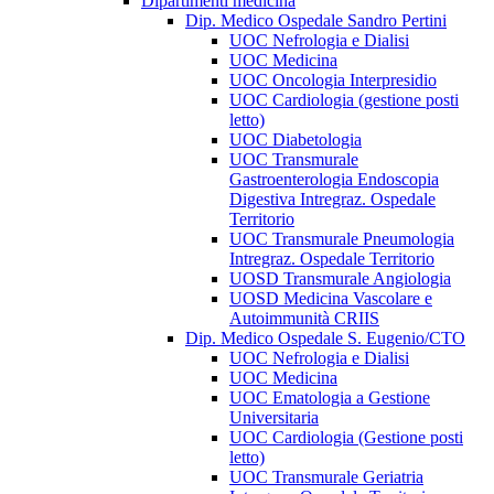
Dipartimenti medicina
Dip. Medico Ospedale Sandro Pertini
UOC Nefrologia e Dialisi
UOC Medicina
UOC Oncologia Interpresidio
UOC Cardiologia (gestione posti
letto)
UOC Diabetologia
UOC Transmurale
Gastroenterologia Endoscopia
Digestiva Intregraz. Ospedale
Territorio
UOC Transmurale Pneumologia
Intregraz. Ospedale Territorio
UOSD Transmurale Angiologia
UOSD Medicina Vascolare e
Autoimmunità CRIIS
Dip. Medico Ospedale S. Eugenio/CTO
UOC Nefrologia e Dialisi
UOC Medicina
UOC Ematologia a Gestione
Universitaria
UOC Cardiologia (Gestione posti
letto)
UOC Transmurale Geriatria