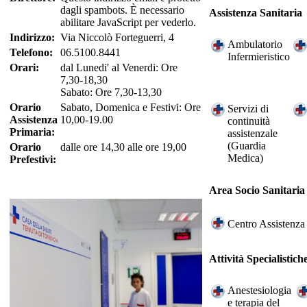
dagli spambots. È necessario
Assistenza Sanitaria
abilitare JavaScript per vederlo.
Indirizzo:
Via Niccolò Forteguerri, 4
Ambulatorio
Telefono:
06.5100.8441
Infermieristico
Orari:
dal Lunedi' al Venerdi: Ore
7,30-18,30
Sabato: Ore 7,30-13,30
Orario
Sabato, Domenica e Festivi: Ore
Servizi di
Assistenza
10,00-19.00
continuità
Primaria:
assistenzale
(Guardia
Orario
dalle ore 14,30 alle ore 19,00
Medica)
Prefestivi:
Area Socio Sanitaria
Centro Assistenza
Attività Specialistich
Anestesiologia
e terapia del