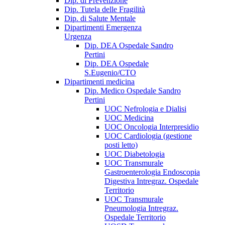
Dip. di Prevenzione
Dip. Tutela delle Fragilità
Dip. di Salute Mentale
Dipartimenti Emergenza
Urgenza
Dip. DEA Ospedale Sandro
Pertini
Dip. DEA Ospedale
S.Eugenio/CTO
Dipartimenti medicina
Dip. Medico Ospedale Sandro
Pertini
UOC Nefrologia e Dialisi
UOC Medicina
UOC Oncologia Interpresidio
UOC Cardiologia (gestione
posti letto)
UOC Diabetologia
UOC Transmurale
Gastroenterologia Endoscopia
Digestiva Intregraz. Ospedale
Territorio
UOC Transmurale
Pneumologia Intregraz.
Ospedale Territorio