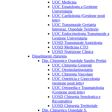
UOC Medicina
UOC Ematologia a Gestione
Universitaria
UOC Cardiologia (Gestione posti
letto)
UOC Transmurale Geriatria
Intregraz. Ospedale Territorio
UOC Endocrinologia Transmurale a
Gestione Universitaria
UOSD Transmurale Angiologia
UOSD Medicina CTO
UOSD Nutrizione Clinica
Dipartimenti chirurgia
Dip. Chirurgico Ospedale Sandro Pertini
UOC Chirurgia Generale
UOC Otorinolaringoiatria
UOC Chirurgia Vascolare
UOC Ostetricia e Ginecologia
(gestione posti letto)
UOC Ortopedia e Traumatologia
(Gestione posti letto)
UOSD Chirurgia Senologica e
Ricostruttiva
UOSD Chirurgia Territoriale
Dip. Chirurgico Ospedale S.