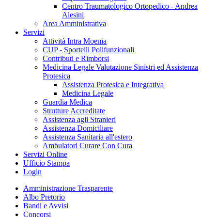
Centro Traumatologico Ortopedico - Andrea
Alesini
Area Amministrativa
Servizi
Attività Intra Moenia
CUP - Sportelli Polifunzionali
Contributi e Rimborsi
Medicina Legale Valutazione Sinistri ed Assistenza
Protesica
Assistenza Protesica e Integrativa
Medicina Legale
Guardia Medica
Strutture Accreditate
Assistenza agli Stranieri
Assistenza Domiciliare
Assistenza Sanitaria all'estero
Ambulatori Curare Con Cura
Servizi Online
Ufficio Stampa
Login
Amministrazione Trasparente
Albo Pretorio
Bandi e Avvisi
Concorsi