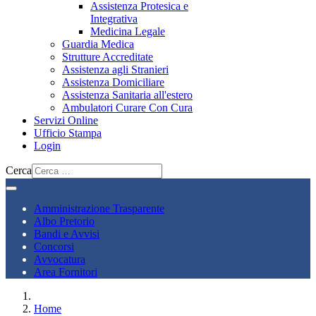
Assistenza Protesica e
Integrativa
Medicina Legale
Guardia Medica
Strutture Accreditate
Assistenza agli Stranieri
Assistenza Domiciliare
Assistenza Sanitaria all'estero
Ambulatori Curare Con Cura
Servizi Online
Ufficio Stampa
Login
Cerca
Amministrazione Trasparente
Albo Pretorio
Bandi e Avvisi
Concorsi
Avvocatura
Area Fornitori
Home