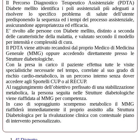
Il Percorso Diagnostico Terapeutico Assistenziale (PDTA)
Diabete mellito identifica i poli assistenziali più adeguati a
risolvere lo specifico problema di salute dell’utente
predisponendo la sequenza ed i tempi del processo assistenziale,
assicurandone appropriatezza ed efficacia.
E’ rivolto alle persone con Diabete mellito, distinto a seconda
delle caratteristiche della malattia, e valutato secondo il modello
per intensità e complessità di cura.
Il PDTA viene attivato recandosi dal proprio Medico di Medicina
Generale (MMG) oppure accedendo direttamente presso le
Strutture diabetologiche.
Con la presa in carico il paziente effettua tutte le visite
specialistiche necessarie nel tempo, correlate al suo grado di
rischio cardio-metabolico, in un percorso interno senza dover
accedere agli Sportelli CUP o al RECUP.
Al raggiungimento dell’obiettivo prefissato di una stabilizzazione
metabolica, la persona seguita nelle Strutture diabetologiche
viene riaffidata al MMG per competenza.
In caso di sopraggiunto scompenso metabolico il MMG
riaffiderà immediatamente il proprio assistito alla Struttura
Diabetologica per la rivalutazione clinica con contestuale piano
di intervento personalizzato.
4° Distretto