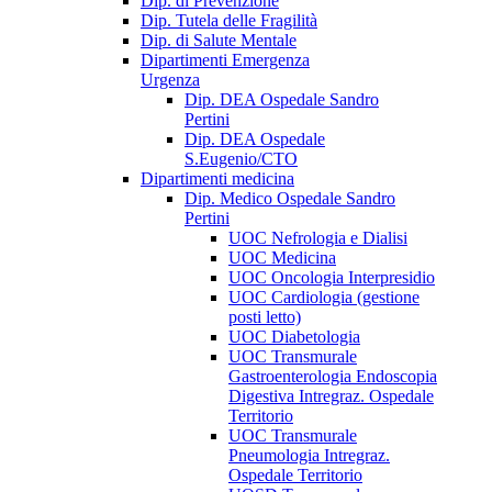
Dip. di Prevenzione
Dip. Tutela delle Fragilità
Dip. di Salute Mentale
Dipartimenti Emergenza
Urgenza
Dip. DEA Ospedale Sandro
Pertini
Dip. DEA Ospedale
S.Eugenio/CTO
Dipartimenti medicina
Dip. Medico Ospedale Sandro
Pertini
UOC Nefrologia e Dialisi
UOC Medicina
UOC Oncologia Interpresidio
UOC Cardiologia (gestione
posti letto)
UOC Diabetologia
UOC Transmurale
Gastroenterologia Endoscopia
Digestiva Intregraz. Ospedale
Territorio
UOC Transmurale
Pneumologia Intregraz.
Ospedale Territorio