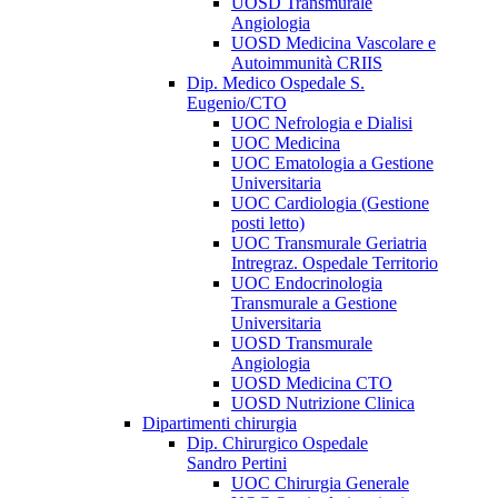
UOSD Transmurale
Angiologia
UOSD Medicina Vascolare e
Autoimmunità CRIIS
Dip. Medico Ospedale S.
Eugenio/CTO
UOC Nefrologia e Dialisi
UOC Medicina
UOC Ematologia a Gestione
Universitaria
UOC Cardiologia (Gestione
posti letto)
UOC Transmurale Geriatria
Intregraz. Ospedale Territorio
UOC Endocrinologia
Transmurale a Gestione
Universitaria
UOSD Transmurale
Angiologia
UOSD Medicina CTO
UOSD Nutrizione Clinica
Dipartimenti chirurgia
Dip. Chirurgico Ospedale
Sandro Pertini
UOC Chirurgia Generale