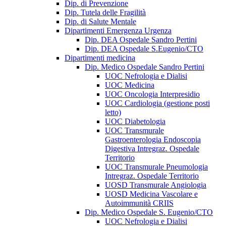
Dip. di Prevenzione
Dip. Tutela delle Fragilità
Dip. di Salute Mentale
Dipartimenti Emergenza Urgenza
Dip. DEA Ospedale Sandro Pertini
Dip. DEA Ospedale S.Eugenio/CTO
Dipartimenti medicina
Dip. Medico Ospedale Sandro Pertini
UOC Nefrologia e Dialisi
UOC Medicina
UOC Oncologia Interpresidio
UOC Cardiologia (gestione posti
letto)
UOC Diabetologia
UOC Transmurale
Gastroenterologia Endoscopia
Digestiva Intregraz. Ospedale
Territorio
UOC Transmurale Pneumologia
Intregraz. Ospedale Territorio
UOSD Transmurale Angiologia
UOSD Medicina Vascolare e
Autoimmunità CRIIS
Dip. Medico Ospedale S. Eugenio/CTO
UOC Nefrologia e Dialisi