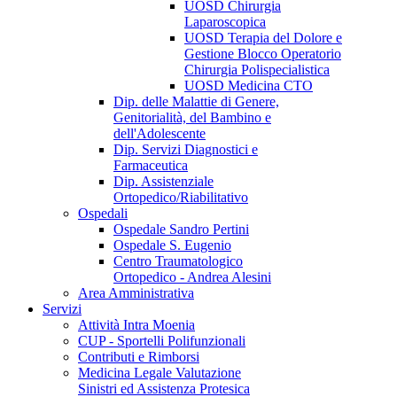
UOSD Chirurgia
Laparoscopica
UOSD Terapia del Dolore e
Gestione Blocco Operatorio
Chirurgia Polispecialistica
UOSD Medicina CTO
Dip. delle Malattie di Genere,
Genitorialità, del Bambino e
dell'Adolescente
Dip. Servizi Diagnostici e
Farmaceutica
Dip. Assistenziale
Ortopedico/Riabilitativo
Ospedali
Ospedale Sandro Pertini
Ospedale S. Eugenio
Centro Traumatologico
Ortopedico - Andrea Alesini
Area Amministrativa
Servizi
Attività Intra Moenia
CUP - Sportelli Polifunzionali
Contributi e Rimborsi
Medicina Legale Valutazione
Sinistri ed Assistenza Protesica