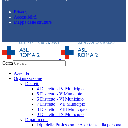
Privacy
Accessibilità
Mappa delle strutture
Cerca
Azienda
Organizzazione
Distretti
4 Distretto - IV Municipio
5 Distretto - V Municipio
6 Distretto - VI Municipio
7 Distretto - VII Municipio
8 Distretto - VIII Municipio
9 Distretto - IX Municipio
Dipartimenti
Dip. delle Professioni e Assistenza alla persona