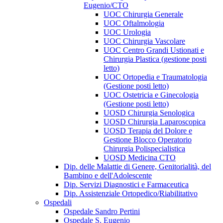
Eugenio/CTO
UOC Chirurgia Generale
UOC Oftalmologia
UOC Urologia
UOC Chirurgia Vascolare
UOC Centro Grandi Ustionati e
Chirurgia Plastica (gestione posti
letto)
UOC Ortopedia e Traumatologia
(Gestione posti letto)
UOC Ostetricia e Ginecologia
(Gestione posti letto)
UOSD Chirurgia Senologica
UOSD Chirurgia Laparoscopica
UOSD Terapia del Dolore e
Gestione Blocco Operatorio
Chirurgia Polispecialistica
UOSD Medicina CTO
Dip. delle Malattie di Genere, Genitorialità, del
Bambino e dell'Adolescente
Dip. Servizi Diagnostici e Farmaceutica
Dip. Assistenziale Ortopedico/Riabilitativo
Ospedali
Ospedale Sandro Pertini
Ospedale S. Eugenio