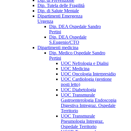
Dip. di Prevenzione
Dip. Tutela delle Fragilità
Dip. di Salute Mentale
Dipartimenti Emergenza
Urgenza
Dip. DEA Ospedale Sandro
Pertini
Dip. DEA Ospedale
S.Eugenio/CTO
Dipartimenti medicina
Dip. Medico Ospedale Sandro
Pertini
UOC Nefrologia e Dialisi
UOC Medicina
UOC Oncologia Interpresidio
UOC Cardiologia (gestione
posti letto)
UOC Diabetologia
UOC Transmurale
Gastroenterologia Endoscopia
Digestiva Intregraz. Ospedale
Territorio
UOC Transmurale
Pneumologia Intregraz.
Ospedale Territorio