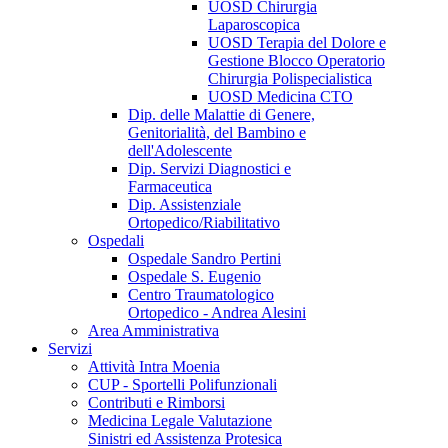
UOSD Chirurgia
Laparoscopica
UOSD Terapia del Dolore e
Gestione Blocco Operatorio
Chirurgia Polispecialistica
UOSD Medicina CTO
Dip. delle Malattie di Genere,
Genitorialità, del Bambino e
dell'Adolescente
Dip. Servizi Diagnostici e
Farmaceutica
Dip. Assistenziale
Ortopedico/Riabilitativo
Ospedali
Ospedale Sandro Pertini
Ospedale S. Eugenio
Centro Traumatologico
Ortopedico - Andrea Alesini
Area Amministrativa
Servizi
Attività Intra Moenia
CUP - Sportelli Polifunzionali
Contributi e Rimborsi
Medicina Legale Valutazione
Sinistri ed Assistenza Protesica