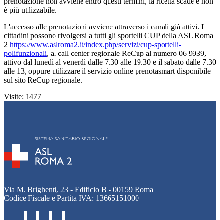
prenotazione non avviene entro questi termini, la ricetta scade e non
è più utilizzabile.
L'accesso alle prenotazioni avviene attraverso i canali già attivi. I
cittadini possono rivolgersi a tutti gli sportelli CUP della ASL Roma
2
https://www.aslroma2.it/index.php/servizi/cup-sportelli-
polifunzionali
, al call center regionale ReCup al numero 06 9939,
attivo dal lunedì al venerdì dalle 7.30 alle 19.30 e il sabato dalle 7.30
alle 13, oppure utilizzare il servizio online prenotasmart disponibile
sul sito ReCup regionale.
Visite: 1477
Via M. Brighenti, 23 - Edificio B - 00159 Roma
Codice Fiscale e Partita IVA: 13665151000