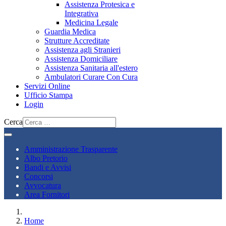
Assistenza Protesica e
Integrativa
Medicina Legale
Guardia Medica
Strutture Accreditate
Assistenza agli Stranieri
Assistenza Domiciliare
Assistenza Sanitaria all'estero
Ambulatori Curare Con Cura
Servizi Online
Ufficio Stampa
Login
Cerca
Amministrazione Trasparente
Albo Pretorio
Bandi e Avvisi
Concorsi
Avvocatura
Area Fornitori
Home