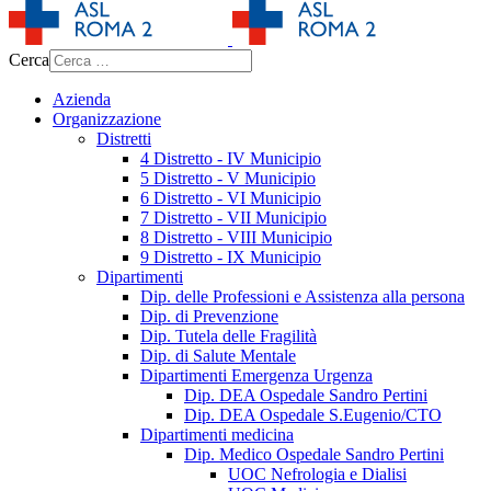
Cerca
Azienda
Organizzazione
Distretti
4 Distretto - IV Municipio
5 Distretto - V Municipio
6 Distretto - VI Municipio
7 Distretto - VII Municipio
8 Distretto - VIII Municipio
9 Distretto - IX Municipio
Dipartimenti
Dip. delle Professioni e Assistenza alla persona
Dip. di Prevenzione
Dip. Tutela delle Fragilità
Dip. di Salute Mentale
Dipartimenti Emergenza Urgenza
Dip. DEA Ospedale Sandro Pertini
Dip. DEA Ospedale S.Eugenio/CTO
Dipartimenti medicina
Dip. Medico Ospedale Sandro Pertini
UOC Nefrologia e Dialisi