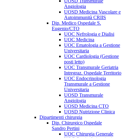
UOSD Transmurale
Angiologia
UOSD Medicina Vascolare e
Autoimmunità CRIIS
Dip. Medico Ospedale S.
Eugenio/CTO
UOC Nefrologia e Dialisi
UOC Medicina
UOC Ematologia a Gestione
Universitaria
UOC Cardiologia (Gestione
posti letto)
UOC Transmurale Geriatria
Intregraz. Ospedale Territorio
UOC Endocrinologia
Transmurale a Gestione
Universitaria
UOSD Transmurale
Angiologia
UOSD Medicina CTO
UOSD Nutrizione Clinica
Dipartimenti chirurgia
Dip. Chirurgico Ospedale
Sandro Pertini
UOC Chirurgia Generale