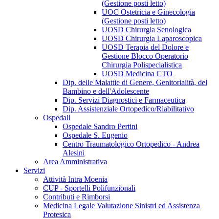
(Gestione posti letto)
UOC Ostetricia e Ginecologia
(Gestione posti letto)
UOSD Chirurgia Senologica
UOSD Chirurgia Laparoscopica
UOSD Terapia del Dolore e
Gestione Blocco Operatorio
Chirurgia Polispecialistica
UOSD Medicina CTO
Dip. delle Malattie di Genere, Genitorialità, del
Bambino e dell'Adolescente
Dip. Servizi Diagnostici e Farmaceutica
Dip. Assistenziale Ortopedico/Riabilitativo
Ospedali
Ospedale Sandro Pertini
Ospedale S. Eugenio
Centro Traumatologico Ortopedico - Andrea
Alesini
Area Amministrativa
Servizi
Attività Intra Moenia
CUP - Sportelli Polifunzionali
Contributi e Rimborsi
Medicina Legale Valutazione Sinistri ed Assistenza
Protesica