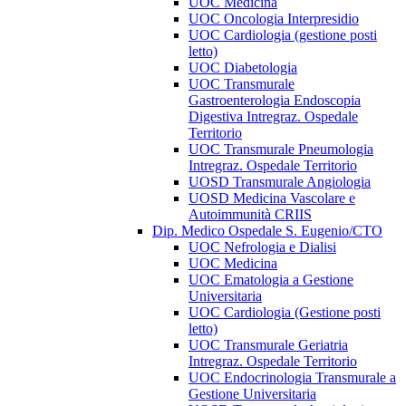
UOC Medicina
UOC Oncologia Interpresidio
UOC Cardiologia (gestione posti
letto)
UOC Diabetologia
UOC Transmurale
Gastroenterologia Endoscopia
Digestiva Intregraz. Ospedale
Territorio
UOC Transmurale Pneumologia
Intregraz. Ospedale Territorio
UOSD Transmurale Angiologia
UOSD Medicina Vascolare e
Autoimmunità CRIIS
Dip. Medico Ospedale S. Eugenio/CTO
UOC Nefrologia e Dialisi
UOC Medicina
UOC Ematologia a Gestione
Universitaria
UOC Cardiologia (Gestione posti
letto)
UOC Transmurale Geriatria
Intregraz. Ospedale Territorio
UOC Endocrinologia Transmurale a
Gestione Universitaria