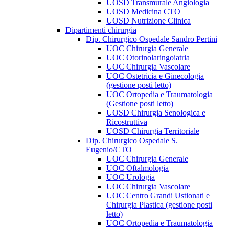
UOSD Transmurale Angiologia
UOSD Medicina CTO
UOSD Nutrizione Clinica
Dipartimenti chirurgia
Dip. Chirurgico Ospedale Sandro Pertini
UOC Chirurgia Generale
UOC Otorinolaringoiatria
UOC Chirurgia Vascolare
UOC Ostetricia e Ginecologia
(gestione posti letto)
UOC Ortopedia e Traumatologia
(Gestione posti letto)
UOSD Chirurgia Senologica e
Ricostruttiva
UOSD Chirurgia Territoriale
Dip. Chirurgico Ospedale S.
Eugenio/CTO
UOC Chirurgia Generale
UOC Oftalmologia
UOC Urologia
UOC Chirurgia Vascolare
UOC Centro Grandi Ustionati e
Chirurgia Plastica (gestione posti
letto)
UOC Ortopedia e Traumatologia