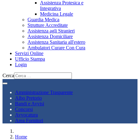
Assistenza Protesica e
Integrativa
Medicina Legale
Guardia Medica
Strutture Accreditate
Assistenza agli Stranieri
Assistenza Domiciliare
Assistenza Sanitaria all'estero
Ambulatori Curare Con Cura
Servizi Online
Ufficio Stampa
Login
Cerca
Amministrazione Trasparente
Albo Pretorio
Bandi e Avvisi
Concorsi
Avvocatura
Area Fornitori
Home