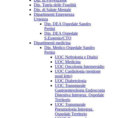
Dip. di Prevenzione
Dip. Tutela delle Fragilità
Dip. di Salute Mentale
Dipartimenti Emergenza
Urgenza
Dip. DEA Ospedale Sandro
Pertini
Dip. DEA Ospedale
S.Eugenio/CTO
Dipartimenti medicina
Dip. Medico Ospedale Sandro
Pertini
UOC Nefrologia e Dialisi
UOC Medicina
UOC Oncologia Interpresidio
UOC Cardiologia (gestione
posti letto)
UOC Diabetologia
UOC Transmurale
Gastroenterologia Endoscopia
Digestiva Intregraz. Ospedale
Territorio
UOC Transmurale
Pneumologia Intregraz.
Ospedale Territorio