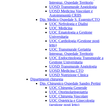
Intregraz. Ospedale Territorio
UOSD Transmurale Angiologia
UOSD Medicina Vascolare e
Autoimmunità CRIIS
Dip. Medico Ospedale S. Eugenio/CTO
UOC Nefrologia e Dialisi
UOC Medicina
UOC Ematologia a Gestione
Universitaria
UOC Cardiologia (Gestione posti
letto)
UOC Transmurale Geriatria
Intregraz. Ospedale Territorio
UOC Endocrinologia Transmurale a
Gestione Universitaria
UOSD Transmurale Angiologia
UOSD Medicina CTO
UOSD Nutrizione Clinica
Dipartimenti chirurgia
Dip. Chirurgico Ospedale Sandro Pertini
UOC Chirurgia Generale
UOC Otorinolaringoiatria
UOC Chirurgia Vascolare
UOC Ostetricia e Ginecologia
(gestione posti letto)