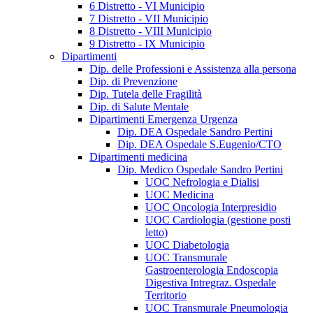
6 Distretto - VI Municipio
7 Distretto - VII Municipio
8 Distretto - VIII Municipio
9 Distretto - IX Municipio
Dipartimenti
Dip. delle Professioni e Assistenza alla persona
Dip. di Prevenzione
Dip. Tutela delle Fragilità
Dip. di Salute Mentale
Dipartimenti Emergenza Urgenza
Dip. DEA Ospedale Sandro Pertini
Dip. DEA Ospedale S.Eugenio/CTO
Dipartimenti medicina
Dip. Medico Ospedale Sandro Pertini
UOC Nefrologia e Dialisi
UOC Medicina
UOC Oncologia Interpresidio
UOC Cardiologia (gestione posti
letto)
UOC Diabetologia
UOC Transmurale
Gastroenterologia Endoscopia
Digestiva Intregraz. Ospedale
Territorio
UOC Transmurale Pneumologia