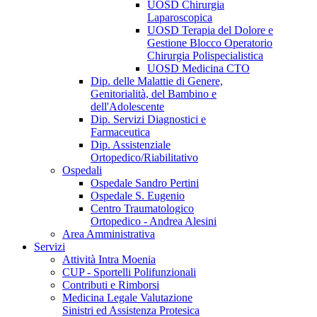
UOSD Chirurgia
Laparoscopica
UOSD Terapia del Dolore e
Gestione Blocco Operatorio
Chirurgia Polispecialistica
UOSD Medicina CTO
Dip. delle Malattie di Genere,
Genitorialità, del Bambino e
dell'Adolescente
Dip. Servizi Diagnostici e
Farmaceutica
Dip. Assistenziale
Ortopedico/Riabilitativo
Ospedali
Ospedale Sandro Pertini
Ospedale S. Eugenio
Centro Traumatologico
Ortopedico - Andrea Alesini
Area Amministrativa
Servizi
Attività Intra Moenia
CUP - Sportelli Polifunzionali
Contributi e Rimborsi
Medicina Legale Valutazione
Sinistri ed Assistenza Protesica