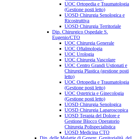
UOC Ortopedia e Traumatologia
(Gestione posti letto)
UOSD Chirurgia Senologica e
Ricostruttiva
UOSD Chirurgia Territoriale
Dip. Chirurgico Ospedale S.
Eugenio/CTO
UOC Chirurgia Generale
UOC Oftalmologia
UOC Urologia
UOC Chirurgia Vascolare
UOC Centro Grandi Ustionati e
Chirurgia Plastica (gestione posti
letto)
UOC Ortopedia e Traumatologia
(Gestione posti letto)
UOC Ostetricia e Ginecologia
(Gestione posti letto)
UOSD Chirurgia Senologica
UOSD Chirurgia Laparoscopica
UOSD Terapia del Dolore e
Gestione Blocco Operatorio
Chirurgia Polispecialistica
UOSD Medicina CTO
Dip. delle Malattie di Genere, Genitorialità, del