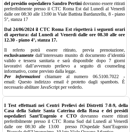
del presidio ospedaliero Sandro Pertini
dovranno essere ritirati
preferibilmente presso il CTC Roma Est dal Lunedì al Venerdì
dalle ore 08:30 alle 13:00 in Viale Battista Bardanzellu, 8 - piano
5°, stanza 17
Dal 24/06/2024 il CTC Roma Est rispetterà i seguenti orari
di apertura: dal Lunedì al Venerdì dalle ore 08.30 alle ore
12.30 - piano 4°, stanza 17.
Il referto potrà essere ritirato, previa prenotazione,
esclusivamente
dall’interessato munito di documento d’identità
valido e tessera sanitaria e sarà disponibile dopo 7 giorni
lavorativi dall’avvenuto prelievo a seguito di counseling
informativo, come previsto dalla legge.
Per informazioni
chiamare al numero 06.5100.7022 -
email:
Questo indirizzo email è protetto dagli spambots. È
necessario abilitare JavaScript per vederlo.
I Test effettuati nei Centri Prelievi dei Distretti 7-8-9, della
Casa della Salute Santa Caterina della Rosa e dei presidi
ospedalieri Sant’Eugenio e CTO
dovranno essere ritirati
preferibilmente presso il CTC Roma Sud dal Lunedì al Venerdì
dalle ore 08:30 alle 13:00 presso l'Ospedale Sant’Eugenio
- Piazzale dell’Umanesimo, 10 lato Viale Oceano Atlantico -