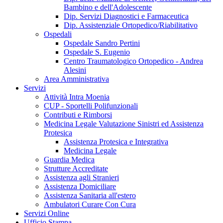
Bambino e dell'Adolescente
Dip. Servizi Diagnostici e Farmaceutica
Dip. Assistenziale Ortopedico/Riabilitativo
Ospedali
Ospedale Sandro Pertini
Ospedale S. Eugenio
Centro Traumatologico Ortopedico - Andrea
Alesini
Area Amministrativa
Servizi
Attività Intra Moenia
CUP - Sportelli Polifunzionali
Contributi e Rimborsi
Medicina Legale Valutazione Sinistri ed Assistenza
Protesica
Assistenza Protesica e Integrativa
Medicina Legale
Guardia Medica
Strutture Accreditate
Assistenza agli Stranieri
Assistenza Domiciliare
Assistenza Sanitaria all'estero
Ambulatori Curare Con Cura
Servizi Online
Ufficio Stampa