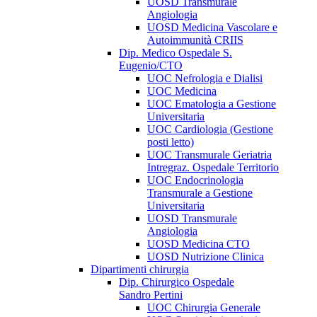
UOSD Transmurale
Angiologia
UOSD Medicina Vascolare e
Autoimmunità CRIIS
Dip. Medico Ospedale S.
Eugenio/CTO
UOC Nefrologia e Dialisi
UOC Medicina
UOC Ematologia a Gestione
Universitaria
UOC Cardiologia (Gestione
posti letto)
UOC Transmurale Geriatria
Intregraz. Ospedale Territorio
UOC Endocrinologia
Transmurale a Gestione
Universitaria
UOSD Transmurale
Angiologia
UOSD Medicina CTO
UOSD Nutrizione Clinica
Dipartimenti chirurgia
Dip. Chirurgico Ospedale
Sandro Pertini
UOC Chirurgia Generale