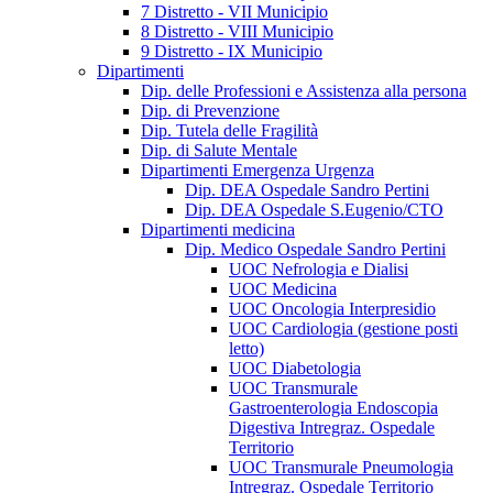
7 Distretto - VII Municipio
8 Distretto - VIII Municipio
9 Distretto - IX Municipio
Dipartimenti
Dip. delle Professioni e Assistenza alla persona
Dip. di Prevenzione
Dip. Tutela delle Fragilità
Dip. di Salute Mentale
Dipartimenti Emergenza Urgenza
Dip. DEA Ospedale Sandro Pertini
Dip. DEA Ospedale S.Eugenio/CTO
Dipartimenti medicina
Dip. Medico Ospedale Sandro Pertini
UOC Nefrologia e Dialisi
UOC Medicina
UOC Oncologia Interpresidio
UOC Cardiologia (gestione posti
letto)
UOC Diabetologia
UOC Transmurale
Gastroenterologia Endoscopia
Digestiva Intregraz. Ospedale
Territorio
UOC Transmurale Pneumologia
Intregraz. Ospedale Territorio