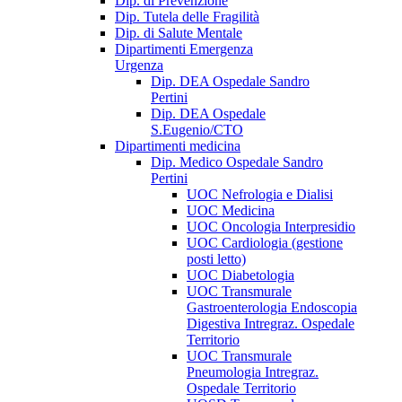
Dip. di Prevenzione
Dip. Tutela delle Fragilità
Dip. di Salute Mentale
Dipartimenti Emergenza
Urgenza
Dip. DEA Ospedale Sandro
Pertini
Dip. DEA Ospedale
S.Eugenio/CTO
Dipartimenti medicina
Dip. Medico Ospedale Sandro
Pertini
UOC Nefrologia e Dialisi
UOC Medicina
UOC Oncologia Interpresidio
UOC Cardiologia (gestione
posti letto)
UOC Diabetologia
UOC Transmurale
Gastroenterologia Endoscopia
Digestiva Intregraz. Ospedale
Territorio
UOC Transmurale
Pneumologia Intregraz.
Ospedale Territorio