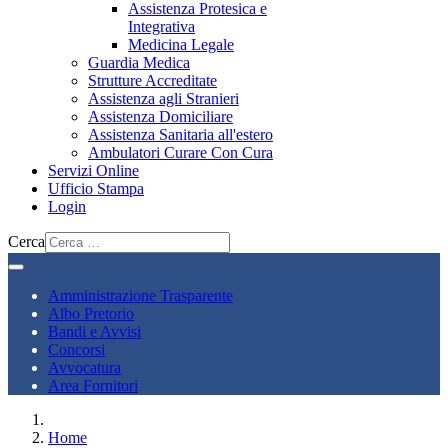
Assistenza Protesica e
Integrativa
Medicina Legale
Guardia Medica
Strutture Accreditate
Assistenza agli Stranieri
Assistenza Domiciliare
Assistenza Sanitaria all'estero
Ambulatori Curare Con Cura
Servizi Online
Ufficio Stampa
Login
Cerca
Amministrazione Trasparente
Albo Pretorio
Bandi e Avvisi
Concorsi
Avvocatura
Area Fornitori
Home