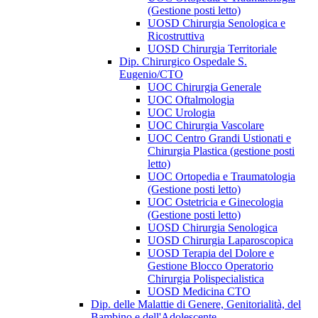
(Gestione posti letto)
UOSD Chirurgia Senologica e
Ricostruttiva
UOSD Chirurgia Territoriale
Dip. Chirurgico Ospedale S.
Eugenio/CTO
UOC Chirurgia Generale
UOC Oftalmologia
UOC Urologia
UOC Chirurgia Vascolare
UOC Centro Grandi Ustionati e
Chirurgia Plastica (gestione posti
letto)
UOC Ortopedia e Traumatologia
(Gestione posti letto)
UOC Ostetricia e Ginecologia
(Gestione posti letto)
UOSD Chirurgia Senologica
UOSD Chirurgia Laparoscopica
UOSD Terapia del Dolore e
Gestione Blocco Operatorio
Chirurgia Polispecialistica
UOSD Medicina CTO
Dip. delle Malattie di Genere, Genitorialità, del
Bambino e dell'Adolescente