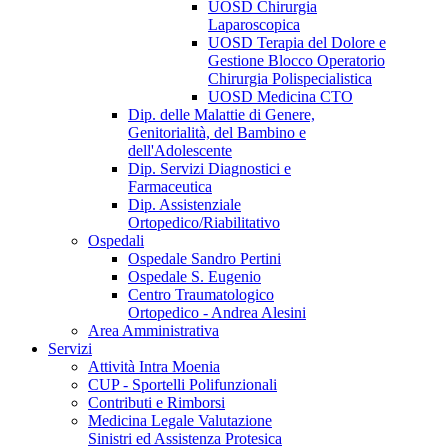
UOSD Chirurgia
Laparoscopica
UOSD Terapia del Dolore e
Gestione Blocco Operatorio
Chirurgia Polispecialistica
UOSD Medicina CTO
Dip. delle Malattie di Genere,
Genitorialità, del Bambino e
dell'Adolescente
Dip. Servizi Diagnostici e
Farmaceutica
Dip. Assistenziale
Ortopedico/Riabilitativo
Ospedali
Ospedale Sandro Pertini
Ospedale S. Eugenio
Centro Traumatologico
Ortopedico - Andrea Alesini
Area Amministrativa
Servizi
Attività Intra Moenia
CUP - Sportelli Polifunzionali
Contributi e Rimborsi
Medicina Legale Valutazione
Sinistri ed Assistenza Protesica