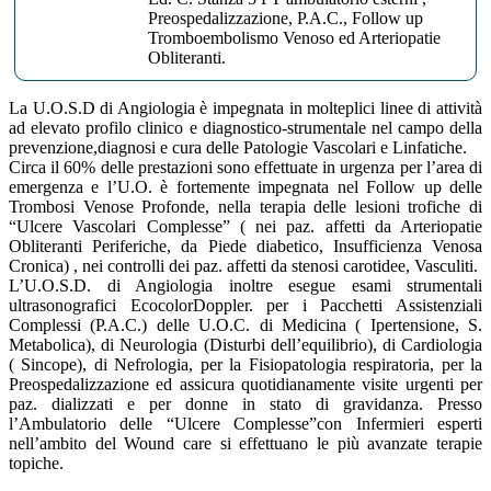
Preospedalizzazione, P.A.C., Follow up
Tromboembolismo Venoso ed Arteriopatie
Obliteranti.
La U.O.S.D di Angiologia è impegnata in molteplici linee di attività
ad elevato profilo clinico e diagnostico-strumentale nel campo della
prevenzione,diagnosi e cura delle Patologie Vascolari e Linfatiche.
Circa il 60% delle prestazioni sono effettuate in urgenza per l’area di
emergenza e l’U.O. è fortemente impegnata nel Follow up delle
Trombosi Venose Profonde, nella terapia delle lesioni trofiche di
“Ulcere Vascolari Complesse” ( nei paz. affetti da Arteriopatie
Obliteranti Periferiche, da Piede diabetico, Insufficienza Venosa
Cronica) , nei controlli dei paz. affetti da stenosi carotidee, Vasculiti.
L’U.O.S.D. di Angiologia inoltre esegue esami strumentali
ultrasonografici EcocolorDoppler. per i Pacchetti Assistenziali
Complessi (P.A.C.) delle U.O.C. di Medicina ( Ipertensione, S.
Metabolica), di Neurologia (Disturbi dell’equilibrio), di Cardiologia
( Sincope), di Nefrologia, per la Fisiopatologia respiratoria, per la
Preospedalizzazione ed assicura quotidianamente visite urgenti per
paz. dializzati e per donne in stato di gravidanza. Presso
l’Ambulatorio delle “Ulcere Complesse”con Infermieri esperti
nell’ambito del Wound care si effettuano le più avanzate terapie
topiche.