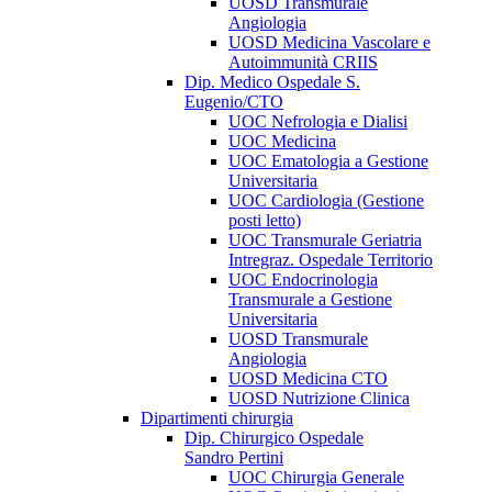
UOSD Transmurale
Angiologia
UOSD Medicina Vascolare e
Autoimmunità CRIIS
Dip. Medico Ospedale S.
Eugenio/CTO
UOC Nefrologia e Dialisi
UOC Medicina
UOC Ematologia a Gestione
Universitaria
UOC Cardiologia (Gestione
posti letto)
UOC Transmurale Geriatria
Intregraz. Ospedale Territorio
UOC Endocrinologia
Transmurale a Gestione
Universitaria
UOSD Transmurale
Angiologia
UOSD Medicina CTO
UOSD Nutrizione Clinica
Dipartimenti chirurgia
Dip. Chirurgico Ospedale
Sandro Pertini
UOC Chirurgia Generale