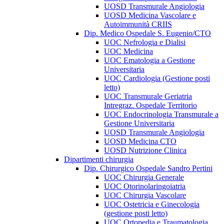
UOSD Transmurale Angiologia
UOSD Medicina Vascolare e
Autoimmunità CRIIS
Dip. Medico Ospedale S. Eugenio/CTO
UOC Nefrologia e Dialisi
UOC Medicina
UOC Ematologia a Gestione
Universitaria
UOC Cardiologia (Gestione posti
letto)
UOC Transmurale Geriatria
Intregraz. Ospedale Territorio
UOC Endocrinologia Transmurale a
Gestione Universitaria
UOSD Transmurale Angiologia
UOSD Medicina CTO
UOSD Nutrizione Clinica
Dipartimenti chirurgia
Dip. Chirurgico Ospedale Sandro Pertini
UOC Chirurgia Generale
UOC Otorinolaringoiatria
UOC Chirurgia Vascolare
UOC Ostetricia e Ginecologia
(gestione posti letto)
UOC Ortopedia e Traumatologia