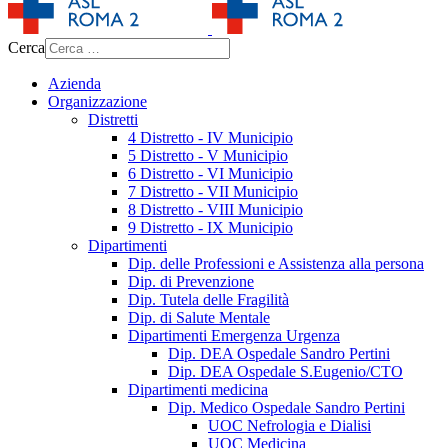
Cerca
Azienda
Organizzazione
Distretti
4 Distretto - IV Municipio
5 Distretto - V Municipio
6 Distretto - VI Municipio
7 Distretto - VII Municipio
8 Distretto - VIII Municipio
9 Distretto - IX Municipio
Dipartimenti
Dip. delle Professioni e Assistenza alla persona
Dip. di Prevenzione
Dip. Tutela delle Fragilità
Dip. di Salute Mentale
Dipartimenti Emergenza Urgenza
Dip. DEA Ospedale Sandro Pertini
Dip. DEA Ospedale S.Eugenio/CTO
Dipartimenti medicina
Dip. Medico Ospedale Sandro Pertini
UOC Nefrologia e Dialisi
UOC Medicina