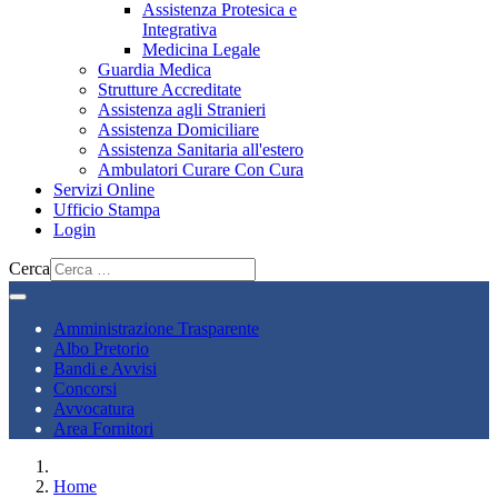
Assistenza Protesica e
Integrativa
Medicina Legale
Guardia Medica
Strutture Accreditate
Assistenza agli Stranieri
Assistenza Domiciliare
Assistenza Sanitaria all'estero
Ambulatori Curare Con Cura
Servizi Online
Ufficio Stampa
Login
Cerca
Amministrazione Trasparente
Albo Pretorio
Bandi e Avvisi
Concorsi
Avvocatura
Area Fornitori
Home