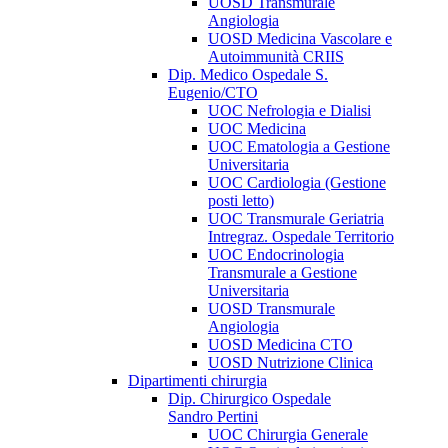
UOSD Transmurale
Angiologia
UOSD Medicina Vascolare e
Autoimmunità CRIIS
Dip. Medico Ospedale S.
Eugenio/CTO
UOC Nefrologia e Dialisi
UOC Medicina
UOC Ematologia a Gestione
Universitaria
UOC Cardiologia (Gestione
posti letto)
UOC Transmurale Geriatria
Intregraz. Ospedale Territorio
UOC Endocrinologia
Transmurale a Gestione
Universitaria
UOSD Transmurale
Angiologia
UOSD Medicina CTO
UOSD Nutrizione Clinica
Dipartimenti chirurgia
Dip. Chirurgico Ospedale
Sandro Pertini
UOC Chirurgia Generale