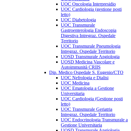
UOC Oncologia Interpresidio
UOC Cardiologia (gestione posti
letto)
UOC Diabetologia
UOC Transmurale
Gastroenterologia Endoscopia
Digestiva Intregraz. Ospedale
Territorio
UOC Transmurale Pneumologia
Intregraz. Ospedale Territorio
UOSD Transmurale Angiologia
UOSD Medicina Vascolare e
Autoimmunità CRIIS
Dip. Medico Ospedale S. Eugenio/CTO
UOC Nefrologia e Dialisi
UOC Medicina
UOC Ematologia a Gestione
Universitaria
UOC Cardiologia (Gestione posti
letto)
UOC Transmurale Geriatria
Intregraz. Ospedale Territorio
UOC Endocrinologia Transmurale a
Gestione Universitaria
UOSD Transmurale Angiologia