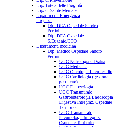
Dip. di Prevenzione
Dip. Tutela delle Fragilità
Dip. di Salute Mentale
Dipartimenti Emergenza
Urgenza
Dip. DEA Ospedale Sandro
Pertini
Dip. DEA Ospedale
S.Eugenio/CTO
Dipartimenti medicina
Dip. Medico Ospedale Sandro
Pertini
UOC Nefrologia e Dialisi
UOC Medicina
UOC Oncologia Interpresidio
UOC Cardiologia (gestione
posti letto)
UOC Diabetologia
UOC Transmurale
Gastroenterologia Endoscopia
Digestiva Intregraz. Ospedale
Territorio
UOC Transmurale
Pneumologia Intregraz.
Ospedale Territorio