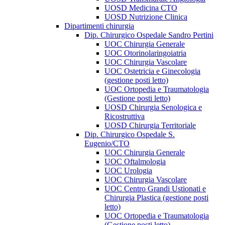
UOSD Medicina CTO
UOSD Nutrizione Clinica
Dipartimenti chirurgia
Dip. Chirurgico Ospedale Sandro Pertini
UOC Chirurgia Generale
UOC Otorinolaringoiatria
UOC Chirurgia Vascolare
UOC Ostetricia e Ginecologia
(gestione posti letto)
UOC Ortopedia e Traumatologia
(Gestione posti letto)
UOSD Chirurgia Senologica e
Ricostruttiva
UOSD Chirurgia Territoriale
Dip. Chirurgico Ospedale S.
Eugenio/CTO
UOC Chirurgia Generale
UOC Oftalmologia
UOC Urologia
UOC Chirurgia Vascolare
UOC Centro Grandi Ustionati e
Chirurgia Plastica (gestione posti
letto)
UOC Ortopedia e Traumatologia
(Gestione posti letto)