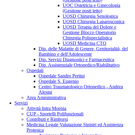
UOC Ostetricia e Ginecologia
(Gestione posti letto)
UOSD Chirurgia Senologica
UOSD Chirurgia Laparoscopica
UOSD Terapia del Dolore e
Gestione Blocco Operatorio
Chirurgia Polispecialistica
UOSD Medicina CTO
Dip. delle Malattie di Genere, Genitorialità, del
Bambino e dell'Adolescente
Dip. Servizi Diagnostici e Farmaceutica
Dip. Assistenziale Ortopedico/Riabilitativo
Ospedali
Ospedale Sandro Pertini
Ospedale S. Eugenio
Centro Traumatologico Ortopedico - Andrea
Alesini
Area Amministrativa
Servizi
Attività Intra Moenia
CUP - Sportelli Polifunzionali
Contributi e Rimborsi
Medicina Legale Valutazione Sinistri ed Assistenza
Protesica