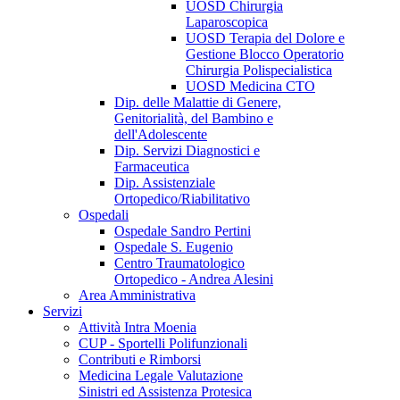
UOSD Chirurgia
Laparoscopica
UOSD Terapia del Dolore e
Gestione Blocco Operatorio
Chirurgia Polispecialistica
UOSD Medicina CTO
Dip. delle Malattie di Genere,
Genitorialità, del Bambino e
dell'Adolescente
Dip. Servizi Diagnostici e
Farmaceutica
Dip. Assistenziale
Ortopedico/Riabilitativo
Ospedali
Ospedale Sandro Pertini
Ospedale S. Eugenio
Centro Traumatologico
Ortopedico - Andrea Alesini
Area Amministrativa
Servizi
Attività Intra Moenia
CUP - Sportelli Polifunzionali
Contributi e Rimborsi
Medicina Legale Valutazione
Sinistri ed Assistenza Protesica