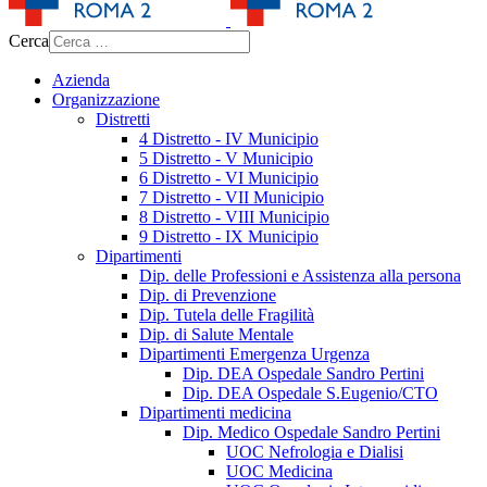
Cerca
Azienda
Organizzazione
Distretti
4 Distretto - IV Municipio
5 Distretto - V Municipio
6 Distretto - VI Municipio
7 Distretto - VII Municipio
8 Distretto - VIII Municipio
9 Distretto - IX Municipio
Dipartimenti
Dip. delle Professioni e Assistenza alla persona
Dip. di Prevenzione
Dip. Tutela delle Fragilità
Dip. di Salute Mentale
Dipartimenti Emergenza Urgenza
Dip. DEA Ospedale Sandro Pertini
Dip. DEA Ospedale S.Eugenio/CTO
Dipartimenti medicina
Dip. Medico Ospedale Sandro Pertini
UOC Nefrologia e Dialisi
UOC Medicina