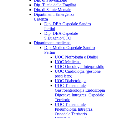
Dip. di Prevenzione
Dip. Tutela delle Fragilità
Dip. di Salute Mentale
Dipartimenti Emergenza
Urgenza
Dip. DEA Ospedale Sandro
Pertini
Dip. DEA Ospedale
S.Eugenio/CTO
Dipartimenti medicina
Dip. Medico Ospedale Sandro
Pertini
UOC Nefrologia e Dialisi
UOC Medicina
UOC Oncologia Interpresidio
UOC Cardiologia (gestione
posti letto)
UOC Diabetologia
UOC Transmurale
Gastroenterologia Endoscopia
Digestiva Intregraz. Ospedale
Territorio
UOC Transmurale
Pneumologia Intregraz.
Ospedale Territorio