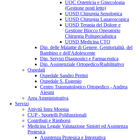
UOC Ostetricia e Ginecologia
(Gestione posti letto)
UOSD Chirurgia Senologica
UOSD Chirurgia Laparoscopica
UOSD Terapia del Dolore e
Gestione Blocco Operatorio
Chirurgia Polispecialistica
UOSD Medicina CTO
Dip. delle Malattie di Genere, Genitorialità, del
Bambino e dell'Adolescente
Dip. Servizi Diagnostici e Farmaceutica
Dip. Assistenziale Ortopedico/Riabilitativo
Ospedali
Ospedale Sandro Pertini
Ospedale S. Eugenio
Centro Traumatologico Ortopedico - Andrea
Alesini
Area Amministrativa
Servizi
Attività Intra Moenia
CUP - Sportelli Polifunzionali
Contributi e Rimborsi
Medicina Legale Valutazione Sinistri ed Assistenza
Protesica
Assistenza Protesica e Integrativa