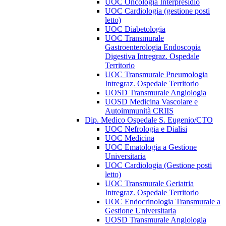
UOC Oncologia Interpresidio
UOC Cardiologia (gestione posti
letto)
UOC Diabetologia
UOC Transmurale
Gastroenterologia Endoscopia
Digestiva Intregraz. Ospedale
Territorio
UOC Transmurale Pneumologia
Intregraz. Ospedale Territorio
UOSD Transmurale Angiologia
UOSD Medicina Vascolare e
Autoimmunità CRIIS
Dip. Medico Ospedale S. Eugenio/CTO
UOC Nefrologia e Dialisi
UOC Medicina
UOC Ematologia a Gestione
Universitaria
UOC Cardiologia (Gestione posti
letto)
UOC Transmurale Geriatria
Intregraz. Ospedale Territorio
UOC Endocrinologia Transmurale a
Gestione Universitaria
UOSD Transmurale Angiologia