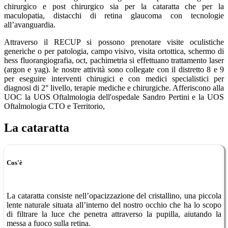
chirurgico e post chirurgico sia per la cataratta che per la
maculopatia, distacchi di retina glaucoma con tecnologie
all’avanguardia.
Attraverso il RECUP si possono prenotare visite oculistiche
generiche o per patologia, campo visivo, visita ortottica, schermo di
hess fluorangiografia, oct, pachimetria si effettuano trattamento laser
(argon e yag). le nostre attività sono collegate con il distretto 8 e 9
per eseguire interventi chirugici e con medici specialistici per
diagnosi di 2° livello, terapie mediche e chirurgiche. Afferiscono alla
UOC la UOS Oftalmologia dell'ospedale Sandro Pertini e la UOS
Oftalmologia CTO e Territorio,
La cataratta
Cos'è
La cataratta consiste nell’opacizzazione del cristallino, una piccola
lente naturale situata all’interno del nostro occhio che ha lo scopo
di filtrare la luce che penetra attraverso la pupilla, aiutando la
messa a fuoco sulla retina.