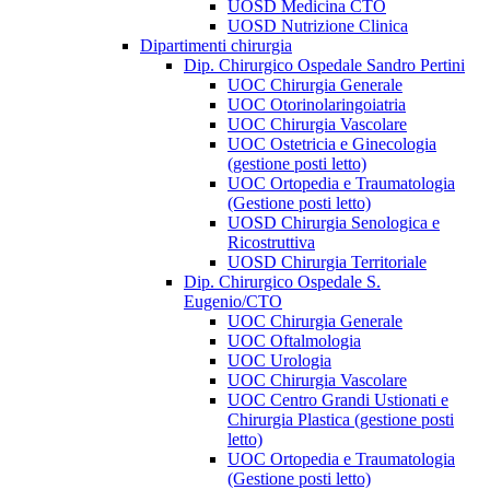
UOSD Medicina CTO
UOSD Nutrizione Clinica
Dipartimenti chirurgia
Dip. Chirurgico Ospedale Sandro Pertini
UOC Chirurgia Generale
UOC Otorinolaringoiatria
UOC Chirurgia Vascolare
UOC Ostetricia e Ginecologia
(gestione posti letto)
UOC Ortopedia e Traumatologia
(Gestione posti letto)
UOSD Chirurgia Senologica e
Ricostruttiva
UOSD Chirurgia Territoriale
Dip. Chirurgico Ospedale S.
Eugenio/CTO
UOC Chirurgia Generale
UOC Oftalmologia
UOC Urologia
UOC Chirurgia Vascolare
UOC Centro Grandi Ustionati e
Chirurgia Plastica (gestione posti
letto)
UOC Ortopedia e Traumatologia
(Gestione posti letto)