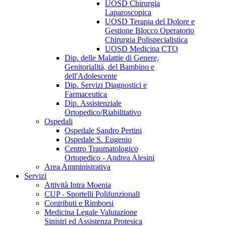
UOSD Chirurgia
Laparoscopica
UOSD Terapia del Dolore e
Gestione Blocco Operatorio
Chirurgia Polispecialistica
UOSD Medicina CTO
Dip. delle Malattie di Genere,
Genitorialità, del Bambino e
dell'Adolescente
Dip. Servizi Diagnostici e
Farmaceutica
Dip. Assistenziale
Ortopedico/Riabilitativo
Ospedali
Ospedale Sandro Pertini
Ospedale S. Eugenio
Centro Traumatologico
Ortopedico - Andrea Alesini
Area Amministrativa
Servizi
Attività Intra Moenia
CUP - Sportelli Polifunzionali
Contributi e Rimborsi
Medicina Legale Valutazione
Sinistri ed Assistenza Protesica