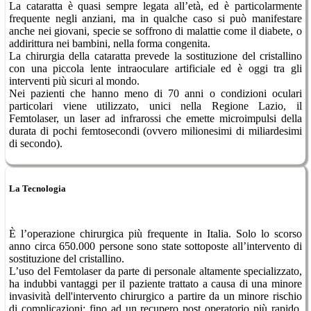
La cataratta è quasi sempre legata all’età, ed è particolarmente
frequente negli anziani, ma in qualche caso si può manifestare
anche nei giovani, specie se soffrono di malattie come il diabete, o
addirittura nei bambini, nella forma congenita.
La chirurgia della cataratta prevede la sostituzione del cristallino
con una piccola lente intraoculare artificiale ed è oggi tra gli
interventi più sicuri al mondo.
Nei pazienti che hanno meno di 70 anni o condizioni oculari
particolari viene utilizzato, unici nella Regione Lazio, il
Femtolaser, un laser ad infrarossi che emette microimpulsi della
durata di pochi femtosecondi (ovvero milionesimi di miliardesimi
di secondo).
La Tecnologia
È l’operazione chirurgica più frequente in Italia. Solo lo scorso
anno circa 650.000 persone sono state sottoposte all’intervento di
sostituzione del cristallino.
L’uso del Femtolaser da parte di personale altamente specializzato,
ha indubbi vantaggi per il paziente trattato a causa di una minore
invasività dell'intervento chirurgico a partire da un minore rischio
di complicazioni; fino ad un recupero post operatorio più rapido.