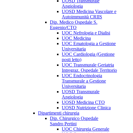
UOSD Transmurale
Angiologia
UOSD Medicina Vascolare e
Autoimmunità CRIIS
Dip. Medico Ospedale S.
Eugenio/CTO
UOC Nefrologia e Dialisi
UOC Medicina
UOC Ematologia a Gestione
Universitaria
UOC Cardiologia (Gestione
posti letto)
UOC Transmurale Geriatria
Intregraz. Ospedale Territorio
UOC Endocrinologia
Transmurale a Gestione
Universitaria
UOSD Transmurale
Angiologia
UOSD Medicina CTO
UOSD Nutrizione Clinica
Dipartimenti chirurgia
Dip. Chirurgico Ospedale
Sandro Pertini
UOC Chirurgia Generale