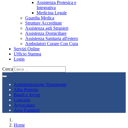
Assistenza Protesica e
Integrativa
Medicina Legale
Guardia Medica
Strutture Accreditate
Assistenza agli Stranieri
Assistenza Domiciliare
Assistenza Sanitaria all'estero
Ambulatori Curare Con Cura
Servizi Online
Ufficio Stampa
Login
Cerca
Amministrazione Trasparente
Albo Pretorio
Bandi e Avvisi
Concorsi
Avvocatura
Area Fornitori
Home