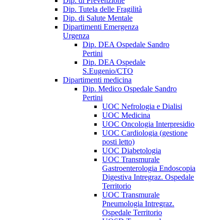
Dip. di Prevenzione
Dip. Tutela delle Fragilità
Dip. di Salute Mentale
Dipartimenti Emergenza
Urgenza
Dip. DEA Ospedale Sandro
Pertini
Dip. DEA Ospedale
S.Eugenio/CTO
Dipartimenti medicina
Dip. Medico Ospedale Sandro
Pertini
UOC Nefrologia e Dialisi
UOC Medicina
UOC Oncologia Interpresidio
UOC Cardiologia (gestione
posti letto)
UOC Diabetologia
UOC Transmurale
Gastroenterologia Endoscopia
Digestiva Intregraz. Ospedale
Territorio
UOC Transmurale
Pneumologia Intregraz.
Ospedale Territorio