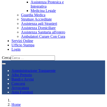
Assistenza Protesica e
Integrativa
Medicina Legale
Guardia Medica
Strutture Accreditate
Assistenza agli Stranieri
Assistenza Domiciliare
Assistenza Sanitaria all'estero
Ambulatori Curare Con Cura
Servizi Online
Ufficio Stampa
Login
Cerca
Amministrazione Trasparente
Albo Pretorio
Bandi e Avvisi
Concorsi
Avvocatura
Area Fornitori
Home