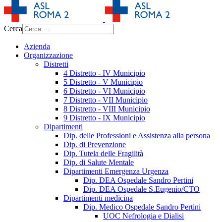
Cerca
Azienda
Organizzazione
Distretti
4 Distretto - IV Municipio
5 Distretto - V Municipio
6 Distretto - VI Municipio
7 Distretto - VII Municipio
8 Distretto - VIII Municipio
9 Distretto - IX Municipio
Dipartimenti
Dip. delle Professioni e Assistenza alla persona
Dip. di Prevenzione
Dip. Tutela delle Fragilità
Dip. di Salute Mentale
Dipartimenti Emergenza Urgenza
Dip. DEA Ospedale Sandro Pertini
Dip. DEA Ospedale S.Eugenio/CTO
Dipartimenti medicina
Dip. Medico Ospedale Sandro Pertini
UOC Nefrologia e Dialisi