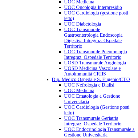
UOC Medicina
UOC Oncologia Interpresidio
UOC Cardiologia (gestione posti
letto)
UOC Diabetologia
UOC Transmurale
Gastroenterologia Endoscopia
Digestiva Intregraz. Ospedale
Territorio
UOC Transmurale Pneumologia
Intregraz. Ospedale Territorio
UOSD Transmurale Angiologia
UOSD Medicina Vascolare e
Autoimmunità CRIIS
Dip. Medico Ospedale S. Eugenio/CTO
UOC Nefrologia e Dialisi
UOC Medicina
UOC Ematologia a Gestione
Universitaria
UOC Cardiologia (Gestione posti
letto)
UOC Transmurale Geriatria
Intregraz. Ospedale Territorio
UOC Endocrinologia Transmurale a
Gestione Universitaria