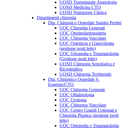
UOSD Transmurale Angiologia
UOSD Medicina CTO
UOSD Nutrizione Clinica
Dipartimenti chirurgia
Dip. Chirurgico Ospedale Sandro Pertini
UOC Chirurgia Generale
UOC Otorinolaringoiatria
UOC Chirurgia Vascolare
UOC Ostetricia e Ginecologia
(gestione posti letto)
UOC Ortopedia e Traumatologia
(Gestione posti letto)
UOSD Chirurgia Senologica e
Ricostruttiva
UOSD Chirurgia Territoriale
Dip. Chirurgico Ospedale S.
Eugenio/CTO
UOC Chirurgia Generale
UOC Oftalmologia
UOC Urologia
UOC Chirurgia Vascolare
UOC Centro Grandi Ustionati e
Chirurgia Plastica (gestione posti
letto)
UOC Ortopedia e Traumatologia