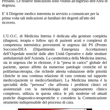
Presidio. Le relative indicazioni sono visibili all'ingresso dell'Area di
degenza.
E' il Dirigente medico internista in servizio a comunicare per la
prima volta tali indicazioni ai familiari dei degenti all'atto del
ricovero.
L'U.O.C. di Medicina Interna è dedicata alla gestione completa
(diagnosi, terapia e follow up) di pazienti acuti e complessi di
competenza internistica provenienti in urgenza dal PS (Pronto
Soccorso/DEA (Dipartimento Emergenza Accettazione)
dell’Ospedale nonchè dalle altre Unità Operative e dalle strutture
ambulatoriali dell’Azienda. La caratteristica della Medicina interna,
sia in urgenza che in elezione, è la “presa in carico” globale del
paziente, spesso affetto da numerose patologie croniche ed in
polifarmacoterapia, che richiede attenta valutazione delle priorità
cliniche in una continua relazione di cura centrata sul rapporto
medico/paziente (e medico/familiare). La Medicina interna è la
specialità della “persona” che affronta i problemi clinici ed
assistenziali con la metodologia del ragionamento clinico
complesso, utilizza in questa ottica le più moderne ed attuali
pratiche diagnostico-terapeutiche e considera la Comunicazione
strumento indispensabile del processo di cura.