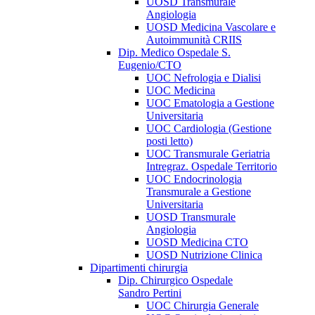
UOSD Transmurale
Angiologia
UOSD Medicina Vascolare e
Autoimmunità CRIIS
Dip. Medico Ospedale S.
Eugenio/CTO
UOC Nefrologia e Dialisi
UOC Medicina
UOC Ematologia a Gestione
Universitaria
UOC Cardiologia (Gestione
posti letto)
UOC Transmurale Geriatria
Intregraz. Ospedale Territorio
UOC Endocrinologia
Transmurale a Gestione
Universitaria
UOSD Transmurale
Angiologia
UOSD Medicina CTO
UOSD Nutrizione Clinica
Dipartimenti chirurgia
Dip. Chirurgico Ospedale
Sandro Pertini
UOC Chirurgia Generale