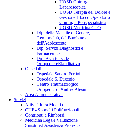
UOSD Chirurgia
Laparoscopica
UOSD Terapia del Dolore e
Gestione Blocco Operatorio
Chirurgia Polispecialistica
UOSD Medicina CTO
Dip. delle Malattie di Genere,
Genitorialità, del Bambino e
dell'Adolescente
Dip. Servizi Diagnostici e
Farmaceutica
Dip. Assistenziale
Ortopedico/Riabilitativo
Ospedali
Ospedale Sandro Pertini
Ospedale S. Eugenio
Centro Traumatologico
Ortopedico - Andrea Alesini
Area Amministrativa
Servizi
Attività Intra Moenia
CUP - Sportelli Polifunzionali
Contributi e Rimborsi
Medicina Legale Valutazione
Sinistri ed Assistenza Protesica