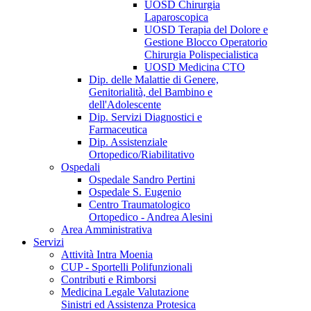
UOSD Chirurgia
Laparoscopica
UOSD Terapia del Dolore e
Gestione Blocco Operatorio
Chirurgia Polispecialistica
UOSD Medicina CTO
Dip. delle Malattie di Genere,
Genitorialità, del Bambino e
dell'Adolescente
Dip. Servizi Diagnostici e
Farmaceutica
Dip. Assistenziale
Ortopedico/Riabilitativo
Ospedali
Ospedale Sandro Pertini
Ospedale S. Eugenio
Centro Traumatologico
Ortopedico - Andrea Alesini
Area Amministrativa
Servizi
Attività Intra Moenia
CUP - Sportelli Polifunzionali
Contributi e Rimborsi
Medicina Legale Valutazione
Sinistri ed Assistenza Protesica