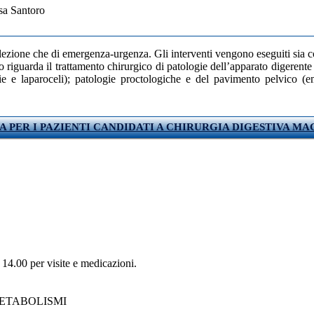
sa Santoro
lezione che di emergenza-urgenza. Gli interventi vengono eseguiti sia c
riguarda il trattamento chirurgico di patologie dell’apparato digerente (
nie e laparoceli); patologie proctologiche e del pavimento pelvico (em
A PER I PAZIENTI CANDIDATI A CHIRURGIA DIGESTIVA M
 14.00 per visite e medicazioni.
METABOLISMI