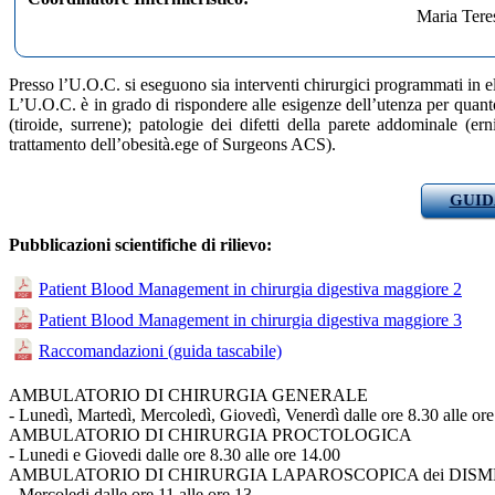
Maria Tere
Presso l’U.O.C. si eseguono sia interventi chirurgici programmati in e
L’U.O.C. è in grado di rispondere alle esigenze dell’utenza per quanto 
(tiroide, surrene); patologie dei difetti della parete addominale (er
trattamento dell’obesità.ege of Surgeons ACS).
GUID
Pubblicazioni scientifiche di rilievo:
Patient Blood Management in chirurgia digestiva maggiore 2
Patient Blood Management in chirurgia digestiva maggiore 3
Raccomandazioni (guida tascabile)
AMBULATORIO DI CHIRURGIA GENERALE
- Lunedì, Martedì, Mercoledì, Giovedì, Venerdì dalle ore 8.30 alle ore
AMBULATORIO DI CHIRURGIA PROCTOLOGICA
- Lunedi e Giovedi dalle ore 8.30 alle ore 14.00
AMBULATORIO DI CHIRURGIA LAPAROSCOPICA dei DIS
- Mercoledi dalle ore 11 alle ore 13