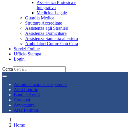
Assistenza Protesica e
Integrativa
Medicina Legale
Guardia Medica
Strutture Accreditate
Assistenza agli Stranieri
Assistenza Domiciliare
Assistenza Sanitaria all'estero
Ambulatori Curare Con Cura
Servizi Online
Ufficio Stampa
Login
Cerca
Amministrazione Trasparente
Albo Pretorio
Bandi e Avvisi
Concorsi
Avvocatura
Area Fornitori
Home