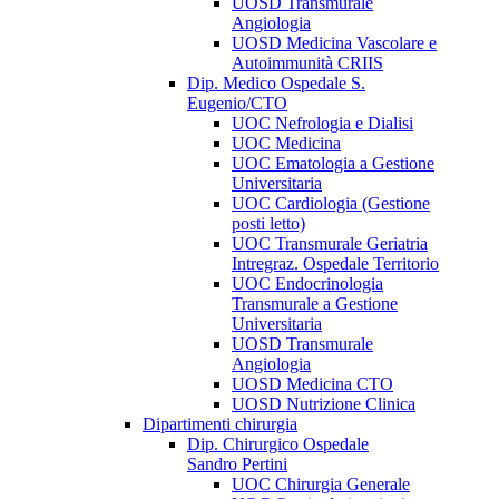
UOSD Transmurale
Angiologia
UOSD Medicina Vascolare e
Autoimmunità CRIIS
Dip. Medico Ospedale S.
Eugenio/CTO
UOC Nefrologia e Dialisi
UOC Medicina
UOC Ematologia a Gestione
Universitaria
UOC Cardiologia (Gestione
posti letto)
UOC Transmurale Geriatria
Intregraz. Ospedale Territorio
UOC Endocrinologia
Transmurale a Gestione
Universitaria
UOSD Transmurale
Angiologia
UOSD Medicina CTO
UOSD Nutrizione Clinica
Dipartimenti chirurgia
Dip. Chirurgico Ospedale
Sandro Pertini
UOC Chirurgia Generale