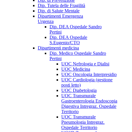
Dip. di Prevenzione
Dip. Tutela delle Fragilità
Dip. di Salute Mentale
Dipartimenti Emergenza
Urgenza
Dip. DEA Ospedale Sandro
Pertini
Dip. DEA Ospedale
S.Eugenio/CTO
Dipartimenti medicina
Dip. Medico Ospedale Sandro
Pertini
UOC Nefrologia e Dialisi
UOC Medicina
UOC Oncologia Interpresidio
UOC Cardiologia (gestione
posti letto)
UOC Diabetologia
UOC Transmurale
Gastroenterologia Endoscopia
Digestiva Intregraz. Ospedale
Territorio
UOC Transmurale
Pneumologia Intregraz.
Ospedale Territorio