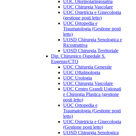
UOC Otorinolaringoiatria
UOC Chirurgia Vascolare
UOC Ostetricia e Ginecologia
(gestione posti letto)
UOC Ortopedia e
Traumatologia (Gestione posti
letto)
UOSD Chirurgia Senologica e
Ricostruttiva
UOSD Chirurgia Territoriale
Dip. Chirurgico Ospedale S.
Eugenio/CTO
UOC Chirurgia Generale
UOC Oftalmologia
UOC Urologia
UOC Chirurgia Vascolare
UOC Centro Grandi Ustionati
e Chirurgia Plastica (gestione
posti letto)
UOC Ortopedia e
Traumatologia (Gestione posti
letto)
UOC Ostetricia e Ginecologia
(Gestione posti letto)
UOSD Chirurgia Senologica