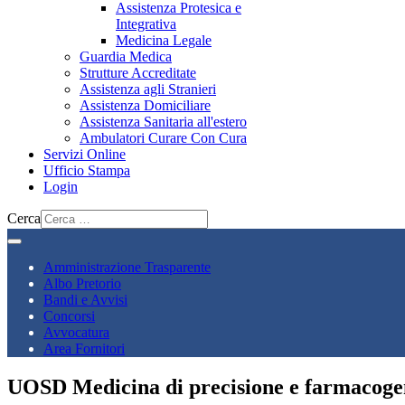
Assistenza Protesica e
Integrativa
Medicina Legale
Guardia Medica
Strutture Accreditate
Assistenza agli Stranieri
Assistenza Domiciliare
Assistenza Sanitaria all'estero
Ambulatori Curare Con Cura
Servizi Online
Ufficio Stampa
Login
Cerca
Amministrazione Trasparente
Albo Pretorio
Bandi e Avvisi
Concorsi
Avvocatura
Area Fornitori
UOSD Medicina di precisione e farmacog