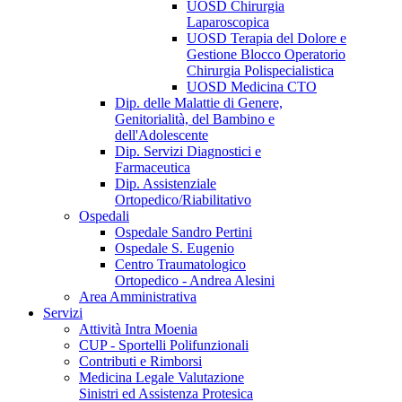
UOSD Chirurgia
Laparoscopica
UOSD Terapia del Dolore e
Gestione Blocco Operatorio
Chirurgia Polispecialistica
UOSD Medicina CTO
Dip. delle Malattie di Genere,
Genitorialità, del Bambino e
dell'Adolescente
Dip. Servizi Diagnostici e
Farmaceutica
Dip. Assistenziale
Ortopedico/Riabilitativo
Ospedali
Ospedale Sandro Pertini
Ospedale S. Eugenio
Centro Traumatologico
Ortopedico - Andrea Alesini
Area Amministrativa
Servizi
Attività Intra Moenia
CUP - Sportelli Polifunzionali
Contributi e Rimborsi
Medicina Legale Valutazione
Sinistri ed Assistenza Protesica