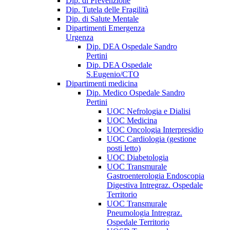
Dip. di Prevenzione
Dip. Tutela delle Fragilità
Dip. di Salute Mentale
Dipartimenti Emergenza
Urgenza
Dip. DEA Ospedale Sandro
Pertini
Dip. DEA Ospedale
S.Eugenio/CTO
Dipartimenti medicina
Dip. Medico Ospedale Sandro
Pertini
UOC Nefrologia e Dialisi
UOC Medicina
UOC Oncologia Interpresidio
UOC Cardiologia (gestione
posti letto)
UOC Diabetologia
UOC Transmurale
Gastroenterologia Endoscopia
Digestiva Intregraz. Ospedale
Territorio
UOC Transmurale
Pneumologia Intregraz.
Ospedale Territorio