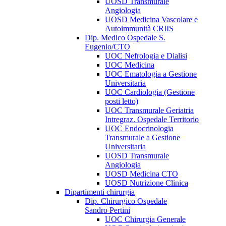
UOSD Transmurale
Angiologia
UOSD Medicina Vascolare e
Autoimmunità CRIIS
Dip. Medico Ospedale S.
Eugenio/CTO
UOC Nefrologia e Dialisi
UOC Medicina
UOC Ematologia a Gestione
Universitaria
UOC Cardiologia (Gestione
posti letto)
UOC Transmurale Geriatria
Intregraz. Ospedale Territorio
UOC Endocrinologia
Transmurale a Gestione
Universitaria
UOSD Transmurale
Angiologia
UOSD Medicina CTO
UOSD Nutrizione Clinica
Dipartimenti chirurgia
Dip. Chirurgico Ospedale
Sandro Pertini
UOC Chirurgia Generale