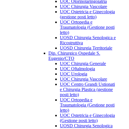
UOC Otorinolaringoiatria
UOC Chirurgia Vascolare
UOC Ostetricia e Ginecologia
(gestione posti letto)
UOC Ortopedia e
Traumatologia (Gestione posti
letto)
UOSD Chirurgia Senologica e
Ricostruttiva
UOSD Chirurgia Territoriale
Dip. Chirurgico Ospedale S.
Eugenio/CTO
UOC Chirurgia Generale
UOC Oftalmologia
UOC Urologia
UOC Chirurgia Vascolare
UOC Centro Grandi Ustionati
e Chirurgia Plastica (gestione
posti letto)
UOC Ortopedia e
Traumatologia (Gestione posti
letto)
UOC Ostetricia e Ginecologia
(Gestione posti letto)
UOSD Chirurgia Senologica