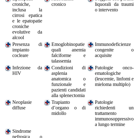
croniche,
cronico
liquorali da traumi
inclusa la
o intervento
cirrosi epatica
e le epatopatie
croniche
evolutive da
alcool
Presenza di
Emoglobinopatie
Immunodeficienze
impianto
quali anemia
congenite o
cocleare
falciforme e
acquisite
talassemia
Infezione da
Condizioni di
Patologie onco-
HIV
asplenia
ematologiche
anatomica o
(leucemie, linfomi e
funzionale e
mieloma multiplo)
pazienti candidati
alla splenectomia
Neoplasie
Trapianto
Patologie
diffuse
d’organo o di
richiedenti un
midollo
trattamento
immunosoppressivo
a lungo termine
Sindrome
nefrosica o