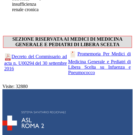
insufficienza
renale cronica
SEZIONE RISERVATA AI MEDICI DI MEDICINA
GENERALE E PEDIATRI DI LIBERA SCELTA
Promemoria Per Medici di
Decreto del Commissario ad
Medicina Generale e Pediatri di
acta n. U00294 del 30 settembre
Libera Scelta su Infuenza e
2016
Pneumococco
Visite: 32880