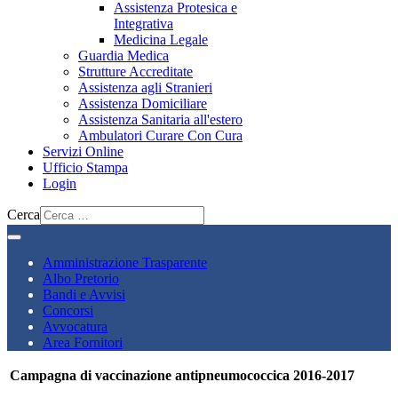
Assistenza Protesica e
Integrativa
Medicina Legale
Guardia Medica
Strutture Accreditate
Assistenza agli Stranieri
Assistenza Domiciliare
Assistenza Sanitaria all'estero
Ambulatori Curare Con Cura
Servizi Online
Ufficio Stampa
Login
Cerca
Amministrazione Trasparente
Albo Pretorio
Bandi e Avvisi
Concorsi
Avvocatura
Area Fornitori
Campagna di vaccinazione antipneumococcica 2016-2017