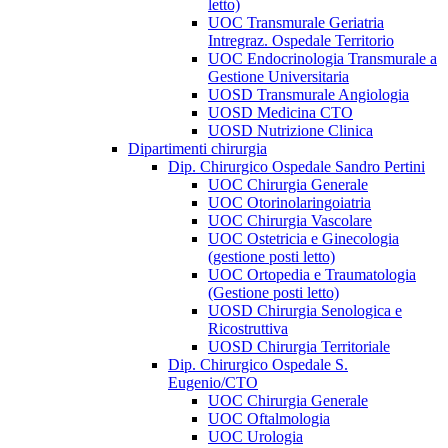
letto)
UOC Transmurale Geriatria
Intregraz. Ospedale Territorio
UOC Endocrinologia Transmurale a
Gestione Universitaria
UOSD Transmurale Angiologia
UOSD Medicina CTO
UOSD Nutrizione Clinica
Dipartimenti chirurgia
Dip. Chirurgico Ospedale Sandro Pertini
UOC Chirurgia Generale
UOC Otorinolaringoiatria
UOC Chirurgia Vascolare
UOC Ostetricia e Ginecologia
(gestione posti letto)
UOC Ortopedia e Traumatologia
(Gestione posti letto)
UOSD Chirurgia Senologica e
Ricostruttiva
UOSD Chirurgia Territoriale
Dip. Chirurgico Ospedale S.
Eugenio/CTO
UOC Chirurgia Generale
UOC Oftalmologia
UOC Urologia