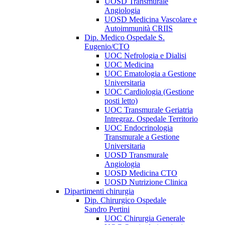
UOSD Transmurale
Angiologia
UOSD Medicina Vascolare e
Autoimmunità CRIIS
Dip. Medico Ospedale S.
Eugenio/CTO
UOC Nefrologia e Dialisi
UOC Medicina
UOC Ematologia a Gestione
Universitaria
UOC Cardiologia (Gestione
posti letto)
UOC Transmurale Geriatria
Intregraz. Ospedale Territorio
UOC Endocrinologia
Transmurale a Gestione
Universitaria
UOSD Transmurale
Angiologia
UOSD Medicina CTO
UOSD Nutrizione Clinica
Dipartimenti chirurgia
Dip. Chirurgico Ospedale
Sandro Pertini
UOC Chirurgia Generale