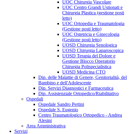
UOC Chirurgia Vascolare
UOC Centro Grandi Ustionati e
Chirurgia Plastica (gestione posti
letto)
UOC Ortopedia e Traumatologia
(Gestione posti letto)
UOC Ostetricia e Ginecologia
(Gestione posti letto)
UOSD Chirurgia Senologica
UOSD Chirurgia Laparoscopica
UOSD Terapia del Dolore e
Gestione Blocco Operatorio
Chirurgia Polispecialistica
UOSD Medicina CTO
Dip. delle Malattie di Genere, Genitorialità, del
Bambino e dell'Adolescente
Dip. Servizi Diagnostici e Farmaceutica
Dip. Assistenziale Ortopedico/Riabilitativo
Ospedali
Ospedale Sandro Pertini
Ospedale S. Eugenio
Centro Traumatologico Ortopedico - Andrea
Alesini
Area Amministrativa
Servizi