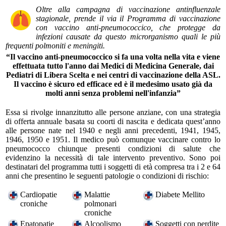
Oltre alla campagna di vaccinazione antinfluenzale
stagionale, prende il via il Programma di vaccinazione
con vaccino anti-pneumococcico, che protegge da
infezioni causate da questo microrganismo quali le più
frequenti polmoniti e meningiti.
“Il vaccino anti-pneumococcico si fa una volta nella vita e viene
effettuata tutto l'anno dai Medici di Medicina Generale, dai
Pediatri di Libera Scelta e nei centri di vaccinazione della ASL.
Il vaccino è sicuro ed efficace ed è il medesimo usato già da
molti anni senza problemi nell'infanzia”
Essa si rivolge innanzitutto alle persone anziane, con una strategia
di offerta annuale basata su coorti di nascita e dedicata quest’anno
alle persone nate nel 1940 e negli anni precedenti, 1941, 1945,
1946, 1950 e 1951. Il medico può comunque vaccinare contro lo
pneumococco chiunque presenti condizioni di salute che
evidenzino la necessità di tale intervento preventivo. Sono poi
destinatari del programma tutti i soggetti di età compresa tra i 2 e 64
anni che presentino le seguenti patologie o condizioni di rischio:
Cardiopatie
Malattie
Diabete Mellito
croniche
polmonari
croniche
Epatopatie
Alcoolismo
Soggetti con perdite