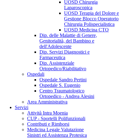
UOSD Chirurgia
Laparoscopica
UOSD Terapia del Dolore e
Gestione Blocco Operatorio
Chirurgia Polispecialistica
UOSD Medicina CTO
Dip. delle Malattie di Genere,
Genitorialità, del Bambino e
dell'Adolescente
Dip. Servizi Diagnostici e
Farmaceutica
Dip. Assistenziale
Ortopedico/Riabilitativo
Ospedali
Ospedale Sandro Pertini
Ospedale S. Eugenio
Centro Traumatologico
Ortopedico - Andrea Alesini
Area Amministrativa
Servizi
Attività Intra Moenia
CUP - Sportelli Polifunzionali
Contributi e Rimborsi
Medicina Legale Valutazione
Sinistri ed Assistenza Protesica