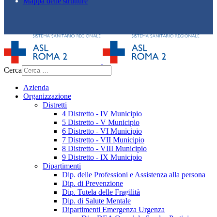
Mappa delle strutture
Cerca
Azienda
Organizzazione
Distretti
4 Distretto - IV Municipio
5 Distretto - V Municipio
6 Distretto - VI Municipio
7 Distretto - VII Municipio
8 Distretto - VIII Municipio
9 Distretto - IX Municipio
Dipartimenti
Dip. delle Professioni e Assistenza alla persona
Dip. di Prevenzione
Dip. Tutela delle Fragilità
Dip. di Salute Mentale
Dipartimenti Emergenza Urgenza