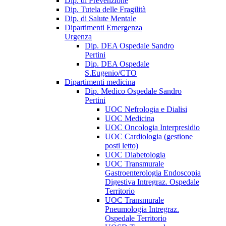
Dip. di Prevenzione
Dip. Tutela delle Fragilità
Dip. di Salute Mentale
Dipartimenti Emergenza
Urgenza
Dip. DEA Ospedale Sandro
Pertini
Dip. DEA Ospedale
S.Eugenio/CTO
Dipartimenti medicina
Dip. Medico Ospedale Sandro
Pertini
UOC Nefrologia e Dialisi
UOC Medicina
UOC Oncologia Interpresidio
UOC Cardiologia (gestione
posti letto)
UOC Diabetologia
UOC Transmurale
Gastroenterologia Endoscopia
Digestiva Intregraz. Ospedale
Territorio
UOC Transmurale
Pneumologia Intregraz.
Ospedale Territorio