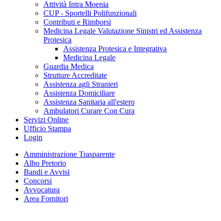
Attività Intra Moenia
CUP - Sportelli Polifunzionali
Contributi e Rimborsi
Medicina Legale Valutazione Sinistri ed Assistenza
Protesica
Assistenza Protesica e Integrativa
Medicina Legale
Guardia Medica
Strutture Accreditate
Assistenza agli Stranieri
Assistenza Domiciliare
Assistenza Sanitaria all'estero
Ambulatori Curare Con Cura
Servizi Online
Ufficio Stampa
Login
Amministrazione Trasparente
Albo Pretorio
Bandi e Avvisi
Concorsi
Avvocatura
Area Fornitori