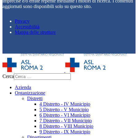
imprecise e/o errate reperite mediante i motori di ricerca. I contenuti
aggiornati sono disponibili solo su questo sito.
Privacy
Accessibilità
Mappa delle strutture
Cerca
Azienda
Organizzazione
Distretti
4 Distretto - IV Municipio
5 Distretto - V Municipio
6 Distretto - VI Municipio
7 Distretto - VII Municipio
8 Distretto - VIII Municipio
9 Distretto - IX Municipio
Dipartimenti