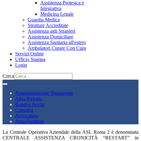
Assistenza Protesica e
Integrativa
Medicina Legale
Guardia Medica
Strutture Accreditate
Assistenza agli Stranieri
Assistenza Domiciliare
Assistenza Sanitaria all'estero
Ambulatori Curare Con Cura
Servizi Online
Ufficio Stampa
Login
Cerca
Amministrazione Trasparente
Albo Pretorio
Bandi e Avvisi
Concorsi
Avvocatura
Area Fornitori
La Centrale Operativa Aziendale della ASL Roma 2 è denominata
CENTRALE ASSISTENZA CRONICITÀ “RESTART” in