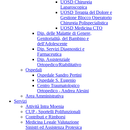
UOSD Chirurgia
Laparoscopica
UOSD Terapia del Dolore e
Gestione Blocco Operatorio
Chirurgia Polispecialistica
UOSD Medicina CTO
Dip. delle Malattie di Genere,
Genitorialità, del Bambino e
dell'Adolescente
Dip. Servizi Diagnostici e
Farmaceutica
Dip. Assistenziale
Ortopedico/Riabilitativo
Ospedali
Ospedale Sandro Pertini
Ospedale S. Eugenio
Centro Traumatologico
Ortopedico - Andrea Alesini
Area Amministrativa
Servizi
Attività Intra Moenia
CUP - Sportelli Polifunzionali
Contributi e Rimborsi
Medicina Legale Valutazione
Sinistri ed Assistenza Protesica