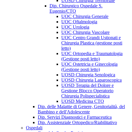
UOSD Chirurgia Territoriale
Dip. Chirurgico Ospedale S.
Eugenio/CTO
UOC Chirurgia Generale
UOC Oftalmologia
UOC Urologia
UOC Chirurgia Vascolare
UOC Centro Grandi Ustionati e
Chirurgia Plastica (gestione posti
letto)
UOC Ortopedia e Traumatologia
(Gestione posti letto)
UOC Ostetricia e Ginecologia
(Gestione posti letto)
UOSD Chirurgia Senologica
UOSD Chirurgia Laparoscopica
UOSD Terapia del Dolore e
Gestione Blocco Operatorio
Chirurgia Polispecialistica
UOSD Medicina CTO
Dip. delle Malattie di Genere, Genitorialità, del
Bambino e dell'Adolescente
Dip. Servizi Diagnostici e Farmaceutica
Dip. Assistenziale Ortopedico/Riabilitativo
Ospedali