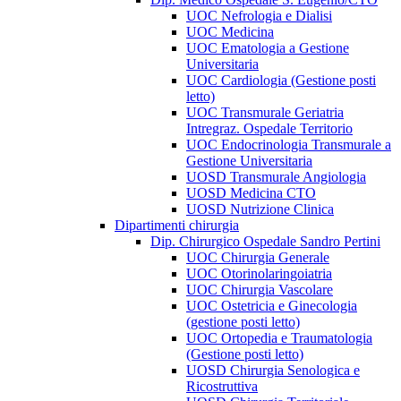
UOC Nefrologia e Dialisi
UOC Medicina
UOC Ematologia a Gestione
Universitaria
UOC Cardiologia (Gestione posti
letto)
UOC Transmurale Geriatria
Intregraz. Ospedale Territorio
UOC Endocrinologia Transmurale a
Gestione Universitaria
UOSD Transmurale Angiologia
UOSD Medicina CTO
UOSD Nutrizione Clinica
Dipartimenti chirurgia
Dip. Chirurgico Ospedale Sandro Pertini
UOC Chirurgia Generale
UOC Otorinolaringoiatria
UOC Chirurgia Vascolare
UOC Ostetricia e Ginecologia
(gestione posti letto)
UOC Ortopedia e Traumatologia
(Gestione posti letto)
UOSD Chirurgia Senologica e
Ricostruttiva