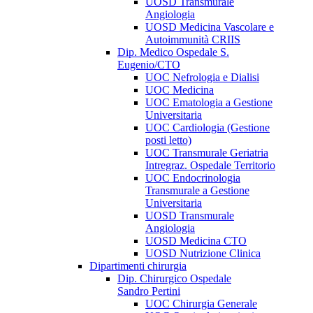
UOSD Transmurale
Angiologia
UOSD Medicina Vascolare e
Autoimmunità CRIIS
Dip. Medico Ospedale S.
Eugenio/CTO
UOC Nefrologia e Dialisi
UOC Medicina
UOC Ematologia a Gestione
Universitaria
UOC Cardiologia (Gestione
posti letto)
UOC Transmurale Geriatria
Intregraz. Ospedale Territorio
UOC Endocrinologia
Transmurale a Gestione
Universitaria
UOSD Transmurale
Angiologia
UOSD Medicina CTO
UOSD Nutrizione Clinica
Dipartimenti chirurgia
Dip. Chirurgico Ospedale
Sandro Pertini
UOC Chirurgia Generale