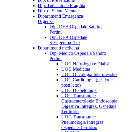
Dip. di Prevenzione
Dip. Tutela delle Fragilità
Dip. di Salute Mentale
Dipartimenti Emergenza
Urgenza
Dip. DEA Ospedale Sandro
Pertini
Dip. DEA Ospedale
S.Eugenio/CTO
Dipartimenti medicina
Dip. Medico Ospedale Sandro
Pertini
UOC Nefrologia e Dialisi
UOC Medicina
UOC Oncologia Interpresidio
UOC Cardiologia (gestione
posti letto)
UOC Diabetologia
UOC Transmurale
Gastroenterologia Endoscopia
Digestiva Intregraz. Ospedale
Territorio
UOC Transmurale
Pneumologia Intregraz.
Ospedale Territorio