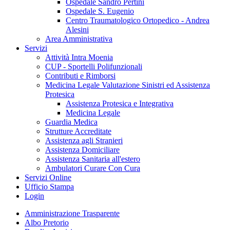
Ospedale Sandro Pertini
Ospedale S. Eugenio
Centro Traumatologico Ortopedico - Andrea
Alesini
Area Amministrativa
Servizi
Attività Intra Moenia
CUP - Sportelli Polifunzionali
Contributi e Rimborsi
Medicina Legale Valutazione Sinistri ed Assistenza
Protesica
Assistenza Protesica e Integrativa
Medicina Legale
Guardia Medica
Strutture Accreditate
Assistenza agli Stranieri
Assistenza Domiciliare
Assistenza Sanitaria all'estero
Ambulatori Curare Con Cura
Servizi Online
Ufficio Stampa
Login
Amministrazione Trasparente
Albo Pretorio