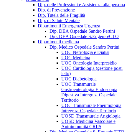
Dip. delle Professioni e Assistenza alla persona
Dip. di Prevenzione
Dip. Tutela delle Fragilità
Dip. di Salute Mentale
Dipartimenti Emergenza Urgenza
Dip. DEA Ospedale Sandro Pertini
Dip. DEA Ospedale S.Eugenio/CTO
Dipartimenti medicina
Dip. Medico Ospedale Sandro Pertini
UOC Nefrologia e Dialisi
UOC Medicina
UOC Oncologia Interpresidio
UOC Cardiologia (gestione posti
letto)
UOC Diabetologia
UOC Transmurale
Gastroenterologia Endoscopia
Digestiva Intregraz. Ospedale
Territorio
UOC Transmurale Pneumologia
Intregraz. Ospedale Territorio
UOSD Transmurale Angiologia
UOSD Medicina Vascolare e
Autoimmunità CRIIS
Dip. Medico Ospedale S. Eugenio/CTO