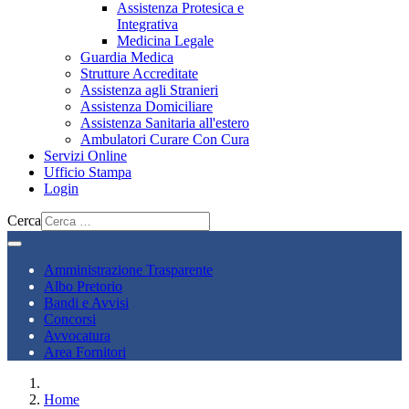
Assistenza Protesica e
Integrativa
Medicina Legale
Guardia Medica
Strutture Accreditate
Assistenza agli Stranieri
Assistenza Domiciliare
Assistenza Sanitaria all'estero
Ambulatori Curare Con Cura
Servizi Online
Ufficio Stampa
Login
Cerca
Amministrazione Trasparente
Albo Pretorio
Bandi e Avvisi
Concorsi
Avvocatura
Area Fornitori
Home