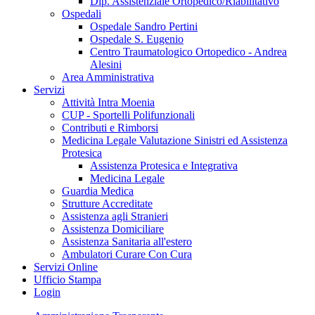
Dip. Assistenziale Ortopedico/Riabilitativo
Ospedali
Ospedale Sandro Pertini
Ospedale S. Eugenio
Centro Traumatologico Ortopedico - Andrea
Alesini
Area Amministrativa
Servizi
Attività Intra Moenia
CUP - Sportelli Polifunzionali
Contributi e Rimborsi
Medicina Legale Valutazione Sinistri ed Assistenza
Protesica
Assistenza Protesica e Integrativa
Medicina Legale
Guardia Medica
Strutture Accreditate
Assistenza agli Stranieri
Assistenza Domiciliare
Assistenza Sanitaria all'estero
Ambulatori Curare Con Cura
Servizi Online
Ufficio Stampa
Login