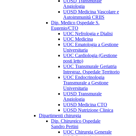
UOSD Transmurale
Angiologia
UOSD Medicina Vascolare e
Autoimmunità CRIIS
Dip. Medico Ospedale S.
Eugenio/CTO
UOC Nefrologia e Dialisi
UOC Medicina
UOC Ematologia a Gestione
Universitaria
UOC Cardiologia (Gestione
posti letto)
UOC Transmurale Geriatria
Intregraz. Ospedale Territorio
UOC Endocrinologia
Transmurale a Gestione
Universitaria
UOSD Transmurale
Angiologia
UOSD Medicina CTO
UOSD Nutrizione Clinica
Dipartimenti chirurgia
Dip. Chirurgico Ospedale
Sandro Pertini
UOC Chirurgia Generale