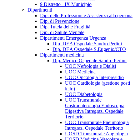
9 Distretto - IX Municipio
Dipartimenti
Dip. delle Professioni e Assistenza alla persona
Dip. di Prevenzione
Dip. Tutela delle Fragilità
Dip. di Salute Mentale
Dipartimenti Emergenza Urgenza
Dip. DEA Ospedale Sandro Pertini
Dip. DEA Ospedale S.Eugenio/CTO
Dipartimenti medicina
Dip. Medico Ospedale Sandro Pertini
UOC Nefrologia e Dialisi
UOC Medicina
UOC Oncologia Interpresidio
UOC Cardiologia (gestione posti
letto)
UOC Diabetologia
UOC Transmurale
Gastroenterologia Endoscopia
Digestiva Intregraz. Ospedale
Territorio
UOC Transmurale Pneumologia
Intregraz. Ospedale Territorio
UOSD Transmurale Angiologia
UOSD Medicina Vascolare e