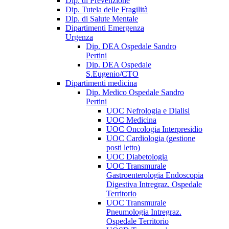
Dip. di Prevenzione
Dip. Tutela delle Fragilità
Dip. di Salute Mentale
Dipartimenti Emergenza
Urgenza
Dip. DEA Ospedale Sandro
Pertini
Dip. DEA Ospedale
S.Eugenio/CTO
Dipartimenti medicina
Dip. Medico Ospedale Sandro
Pertini
UOC Nefrologia e Dialisi
UOC Medicina
UOC Oncologia Interpresidio
UOC Cardiologia (gestione
posti letto)
UOC Diabetologia
UOC Transmurale
Gastroenterologia Endoscopia
Digestiva Intregraz. Ospedale
Territorio
UOC Transmurale
Pneumologia Intregraz.
Ospedale Territorio