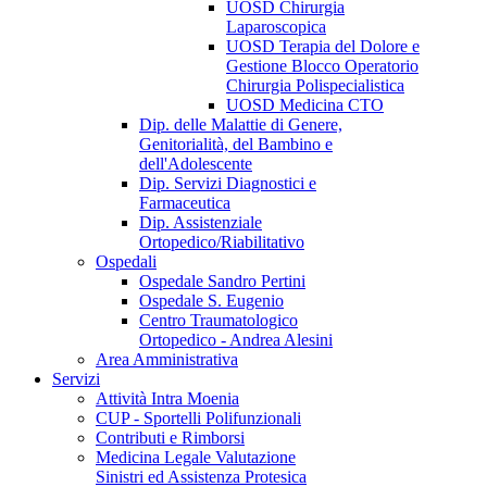
UOSD Chirurgia
Laparoscopica
UOSD Terapia del Dolore e
Gestione Blocco Operatorio
Chirurgia Polispecialistica
UOSD Medicina CTO
Dip. delle Malattie di Genere,
Genitorialità, del Bambino e
dell'Adolescente
Dip. Servizi Diagnostici e
Farmaceutica
Dip. Assistenziale
Ortopedico/Riabilitativo
Ospedali
Ospedale Sandro Pertini
Ospedale S. Eugenio
Centro Traumatologico
Ortopedico - Andrea Alesini
Area Amministrativa
Servizi
Attività Intra Moenia
CUP - Sportelli Polifunzionali
Contributi e Rimborsi
Medicina Legale Valutazione
Sinistri ed Assistenza Protesica