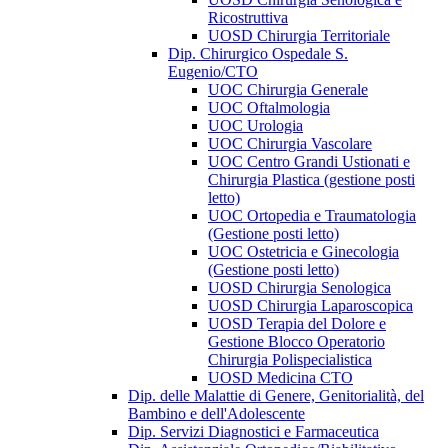
Ricostruttiva
UOSD Chirurgia Territoriale
Dip. Chirurgico Ospedale S.
Eugenio/CTO
UOC Chirurgia Generale
UOC Oftalmologia
UOC Urologia
UOC Chirurgia Vascolare
UOC Centro Grandi Ustionati e
Chirurgia Plastica (gestione posti
letto)
UOC Ortopedia e Traumatologia
(Gestione posti letto)
UOC Ostetricia e Ginecologia
(Gestione posti letto)
UOSD Chirurgia Senologica
UOSD Chirurgia Laparoscopica
UOSD Terapia del Dolore e
Gestione Blocco Operatorio
Chirurgia Polispecialistica
UOSD Medicina CTO
Dip. delle Malattie di Genere, Genitorialità, del
Bambino e dell'Adolescente
Dip. Servizi Diagnostici e Farmaceutica