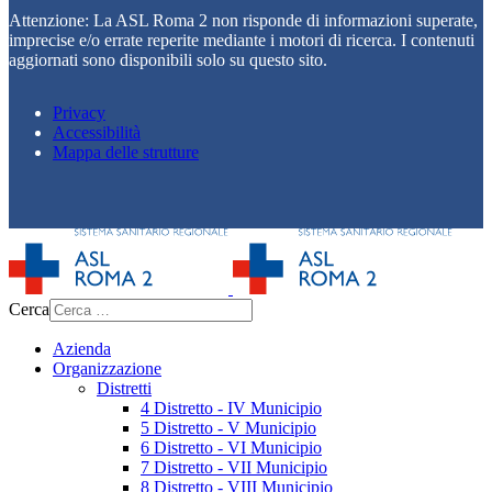
Attenzione: La ASL Roma 2 non risponde di informazioni superate,
imprecise e/o errate reperite mediante i motori di ricerca. I contenuti
aggiornati sono disponibili solo su questo sito.
Privacy
Accessibilità
Mappa delle strutture
Cerca
Azienda
Organizzazione
Distretti
4 Distretto - IV Municipio
5 Distretto - V Municipio
6 Distretto - VI Municipio
7 Distretto - VII Municipio
8 Distretto - VIII Municipio