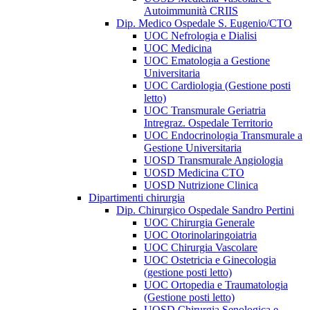
Autoimmunità CRIIS
Dip. Medico Ospedale S. Eugenio/CTO
UOC Nefrologia e Dialisi
UOC Medicina
UOC Ematologia a Gestione
Universitaria
UOC Cardiologia (Gestione posti
letto)
UOC Transmurale Geriatria
Intregraz. Ospedale Territorio
UOC Endocrinologia Transmurale a
Gestione Universitaria
UOSD Transmurale Angiologia
UOSD Medicina CTO
UOSD Nutrizione Clinica
Dipartimenti chirurgia
Dip. Chirurgico Ospedale Sandro Pertini
UOC Chirurgia Generale
UOC Otorinolaringoiatria
UOC Chirurgia Vascolare
UOC Ostetricia e Ginecologia
(gestione posti letto)
UOC Ortopedia e Traumatologia
(Gestione posti letto)
UOSD Chirurgia Senologica e