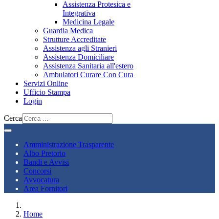
Assistenza Protesica e
Integrativa
Medicina Legale
Guardia Medica
Strutture Accreditate
Assistenza agli Stranieri
Assistenza Domiciliare
Assistenza Sanitaria all'estero
Ambulatori Curare Con Cura
Servizi Online
Ufficio Stampa
Login
Cerca
Amministrazione Trasparente
Albo Pretorio
Bandi e Avvisi
Concorsi
Avvocatura
Area Fornitori
Home