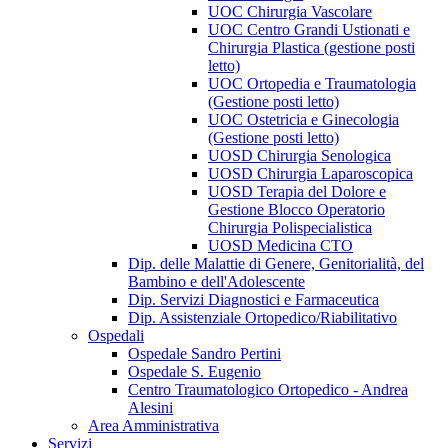
UOC Chirurgia Vascolare
UOC Centro Grandi Ustionati e
Chirurgia Plastica (gestione posti
letto)
UOC Ortopedia e Traumatologia
(Gestione posti letto)
UOC Ostetricia e Ginecologia
(Gestione posti letto)
UOSD Chirurgia Senologica
UOSD Chirurgia Laparoscopica
UOSD Terapia del Dolore e
Gestione Blocco Operatorio
Chirurgia Polispecialistica
UOSD Medicina CTO
Dip. delle Malattie di Genere, Genitorialità, del
Bambino e dell'Adolescente
Dip. Servizi Diagnostici e Farmaceutica
Dip. Assistenziale Ortopedico/Riabilitativo
Ospedali
Ospedale Sandro Pertini
Ospedale S. Eugenio
Centro Traumatologico Ortopedico - Andrea
Alesini
Area Amministrativa
Servizi