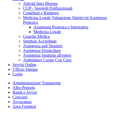
Attività Intra Moenia
CUP - Sportelli Polifunzionali
Contributi e Rimborsi
Medicina Legale Valutazione Sinistri ed Assistenza
Protesica
Assistenza Protesica e Integrativa
Medicina Legale
Guardia Medica
Strutture Accreditate
Assistenza agli Stranieri
Assistenza Domiciliare
Assistenza Sanitaria all'estero
Ambulatori Curare Con Cura
Servizi Online
Ufficio Stampa
Login
Amministrazione Trasparente
Albo Pretorio
Bandi e Avvisi
Concorsi
Avvocatura
Area Fornitori