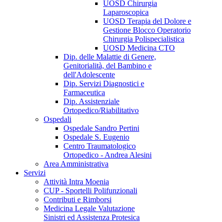
UOSD Chirurgia
Laparoscopica
UOSD Terapia del Dolore e
Gestione Blocco Operatorio
Chirurgia Polispecialistica
UOSD Medicina CTO
Dip. delle Malattie di Genere,
Genitorialità, del Bambino e
dell'Adolescente
Dip. Servizi Diagnostici e
Farmaceutica
Dip. Assistenziale
Ortopedico/Riabilitativo
Ospedali
Ospedale Sandro Pertini
Ospedale S. Eugenio
Centro Traumatologico
Ortopedico - Andrea Alesini
Area Amministrativa
Servizi
Attività Intra Moenia
CUP - Sportelli Polifunzionali
Contributi e Rimborsi
Medicina Legale Valutazione
Sinistri ed Assistenza Protesica