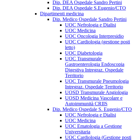
Dip. DEA Ospedale Sandro Pertini
Dip. DEA Ospedale S.Eugenio/CTO
Dipartimenti medicina
Dip. Medico Ospedale Sandro Pertini
UOC Nefrologia e Dialisi
UOC Medicina
UOC Oncologia Interpresidio
UOC Cardiologia (gestione posti
letto)
UOC Diabetologia
UOC Transmurale
Gastroenterologia Endoscopia
Digestiva Intregraz. Ospedale
Territorio
UOC Transmurale Pneumologia
Intregraz. Ospedale Territorio
UOSD Transmurale Angiologia
UOSD Medicina Vascolare e
Autoimmunità CRIIS
Dip. Medico Ospedale S. Eugenio/CTO
UOC Nefrologia e Dialisi
UOC Medicina
UOC Ematologia a Gestione
Universitaria
UOC Cardiologia (Gestione posti