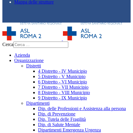
Mappa delle strutture
Cerca
Azienda
Organizzazione
Distretti
4 Distretto - IV Municipio
5 Distretto - V Municipio
6 Distretto - VI Municipio
7 Distretto - VII Municipio
8 Distretto - VIII Municipio
9 Distretto - IX Municipio
Dipartimenti
Dip. delle Professioni e Assistenza alla persona
Dip. di Prevenzione
Dip. Tutela delle Fragilità
Dip. di Salute Mentale
Dipartimenti Emergenza Urgenza