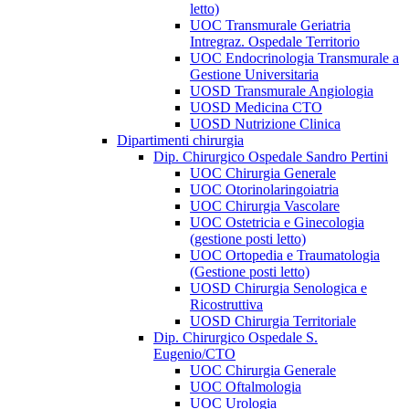
letto)
UOC Transmurale Geriatria
Intregraz. Ospedale Territorio
UOC Endocrinologia Transmurale a
Gestione Universitaria
UOSD Transmurale Angiologia
UOSD Medicina CTO
UOSD Nutrizione Clinica
Dipartimenti chirurgia
Dip. Chirurgico Ospedale Sandro Pertini
UOC Chirurgia Generale
UOC Otorinolaringoiatria
UOC Chirurgia Vascolare
UOC Ostetricia e Ginecologia
(gestione posti letto)
UOC Ortopedia e Traumatologia
(Gestione posti letto)
UOSD Chirurgia Senologica e
Ricostruttiva
UOSD Chirurgia Territoriale
Dip. Chirurgico Ospedale S.
Eugenio/CTO
UOC Chirurgia Generale
UOC Oftalmologia
UOC Urologia