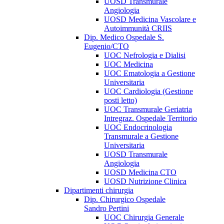
UOSD Transmurale
Angiologia
UOSD Medicina Vascolare e
Autoimmunità CRIIS
Dip. Medico Ospedale S.
Eugenio/CTO
UOC Nefrologia e Dialisi
UOC Medicina
UOC Ematologia a Gestione
Universitaria
UOC Cardiologia (Gestione
posti letto)
UOC Transmurale Geriatria
Intregraz. Ospedale Territorio
UOC Endocrinologia
Transmurale a Gestione
Universitaria
UOSD Transmurale
Angiologia
UOSD Medicina CTO
UOSD Nutrizione Clinica
Dipartimenti chirurgia
Dip. Chirurgico Ospedale
Sandro Pertini
UOC Chirurgia Generale