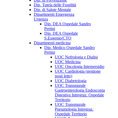
Dip. di Prevenzione
Dip. Tutela delle Fragilità
Dip. di Salute Mentale
Dipartimenti Emergenza
Urgenza
Dip. DEA Ospedale Sandro
Pertini
Dip. DEA Ospedale
S.Eugenio/CTO
Dipartimenti medicina
Dip. Medico Ospedale Sandro
Pertini
UOC Nefrologia e Dialisi
UOC Medicina
UOC Oncologia Interpresidio
UOC Cardiologia (gestione
posti letto)
UOC Diabetologia
UOC Transmurale
Gastroenterologia Endoscopia
Digestiva Intregraz. Ospedale
Territorio
UOC Transmurale
Pneumologia Intregraz.
Ospedale Territorio