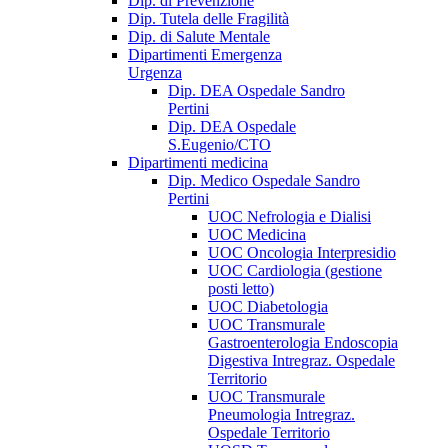
Dip. di Prevenzione
Dip. Tutela delle Fragilità
Dip. di Salute Mentale
Dipartimenti Emergenza
Urgenza
Dip. DEA Ospedale Sandro
Pertini
Dip. DEA Ospedale
S.Eugenio/CTO
Dipartimenti medicina
Dip. Medico Ospedale Sandro
Pertini
UOC Nefrologia e Dialisi
UOC Medicina
UOC Oncologia Interpresidio
UOC Cardiologia (gestione
posti letto)
UOC Diabetologia
UOC Transmurale
Gastroenterologia Endoscopia
Digestiva Intregraz. Ospedale
Territorio
UOC Transmurale
Pneumologia Intregraz.
Ospedale Territorio