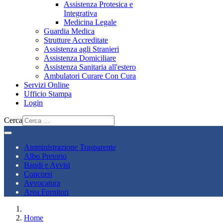
Assistenza Protesica e
Integrativa
Medicina Legale
Guardia Medica
Strutture Accreditate
Assistenza agli Stranieri
Assistenza Domiciliare
Assistenza Sanitaria all'estero
Ambulatori Curare Con Cura
Servizi Online
Ufficio Stampa
Login
Cerca
Amministrazione Trasparente
Albo Pretorio
Bandi e Avvisi
Concorsi
Avvocatura
Area Fornitori
Home