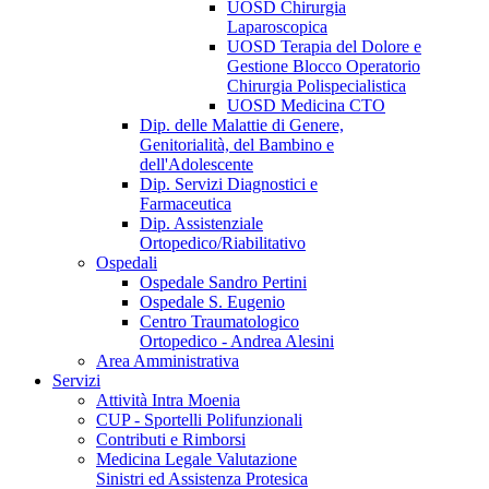
UOSD Chirurgia
Laparoscopica
UOSD Terapia del Dolore e
Gestione Blocco Operatorio
Chirurgia Polispecialistica
UOSD Medicina CTO
Dip. delle Malattie di Genere,
Genitorialità, del Bambino e
dell'Adolescente
Dip. Servizi Diagnostici e
Farmaceutica
Dip. Assistenziale
Ortopedico/Riabilitativo
Ospedali
Ospedale Sandro Pertini
Ospedale S. Eugenio
Centro Traumatologico
Ortopedico - Andrea Alesini
Area Amministrativa
Servizi
Attività Intra Moenia
CUP - Sportelli Polifunzionali
Contributi e Rimborsi
Medicina Legale Valutazione
Sinistri ed Assistenza Protesica