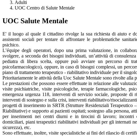
Adulti
UOC Centro di Salute Mentale
UOC Salute Mentale
E' il luogo al quale il cittadino rivolge la sua richiesta di aiuto e d
assistenti sociali per tentare di affrontare le problematiche sanitar
psichico.
L’équipe degli operatori, dopo una prima valutazione, in collabor
svolgere, a seconda dei bisogni individuati, un’attività di consulenz
pediatra di libera scelta, oppure può avviare un percorso di trat
psicofarmacologico), oppure, in caso di bisogni complessi, un percorso
piano di trattamento terapeutico - riabilitativo individuale per il singol
Prioritariamente le attività della Uoc Salute Mentale sono rivolte alla 
Le prestazioni che possono essere effettuate in relazione alle valutazi
visite psichiatriche, visite psicologiche, terapie farmacologiche, psi
emergenza urgenza 118, interventi di servizio sociale, proposte di 
interventi di sostegno e sulla crisi, interventi riabilitativo/risocializza
progetti di inserimento in SRTR (Strutture Residenziali Terapeutico –
Riabilitative) e supporto ai pazienti ospitati; sostegno alla persona, at
per inserimenti nei centri diurni e in tirocini di lavoro; incontri c
domiciliari, piani terapeutici riabilitativi individuali per gli interna
sicurezza), etc.
Sono effettuate, inoltre, visite specialistiche ai fini del rilascio di cer