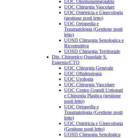
UOC Otorinolaringoiatria
UOC Chirurgia Vascolare
UOC Ostetricia e Ginecologia
(gestione posti letto)
UOC Ortopedia e
Traumatologia (Gestione posti
letto)
UOSD Chirurgia Senologica e
Ricostruttiva
UOSD Chirurgia Territoriale
Dip. Chirurgico Ospedale S.
Eugenio/CTO
UOC Chirurgia Generale
UOC Oftalmologia
UOC Urologia
UOC Chirurgia Vascolare
UOC Centro Grandi Ustionati
e Chirurgia Plastica (gestione
posti letto)
UOC Ortopedia e
Traumatologia (Gestione posti
letto)
UOC Ostetricia e Ginecologia
(Gestione posti letto)
UOSD Chirurgia Senologica