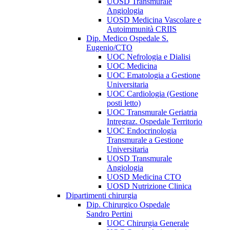
UOSD Transmurale
Angiologia
UOSD Medicina Vascolare e
Autoimmunità CRIIS
Dip. Medico Ospedale S.
Eugenio/CTO
UOC Nefrologia e Dialisi
UOC Medicina
UOC Ematologia a Gestione
Universitaria
UOC Cardiologia (Gestione
posti letto)
UOC Transmurale Geriatria
Intregraz. Ospedale Territorio
UOC Endocrinologia
Transmurale a Gestione
Universitaria
UOSD Transmurale
Angiologia
UOSD Medicina CTO
UOSD Nutrizione Clinica
Dipartimenti chirurgia
Dip. Chirurgico Ospedale
Sandro Pertini
UOC Chirurgia Generale