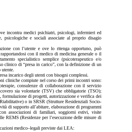
ove incontra medici psichiatri, psicologi, infermieri ed
ie, psicologiche e sociali associate al proprio disagio
azione con l’utente e ove lo ritenga opportuno, può
a rapportandosi con il medico di medicina generale o il
tamento specialistico semplice (psicoterapeutico e/o
 clinico di “presa in carico”, con la definizione di un
o utente.
presa incarico degli utenti con bisogni complessi.
oni cliniche compiute nel corso dei primi incontri sono:
coterapie, consulenze di collaborazione con il servizio
ricovero sia volontarie (TSV) che obbligatorie (TSO);
nti, formulazione di progetti, autorizzazione e verifica dei
Riabilitative) o in SRSR (Strutture Residenziali Socio-
tività di supporto all’abitare, elaborazione di programmi
on associazioni di familiari, soggiorni estivi, visite
ti nelle REMS (Residenze per l’esecuzione delle misure di
tificazioni medico–legali previste dai LEA: